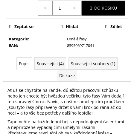
č
Měrná
u
DO KOŠÍKU
cena:
j
e
m
Zeptat se
Hlídat
Sdílet
e
Kategorie
:
Umělé řasy
EAN
:
8595069717041
PILNÍK
NA
NEHTY
Popis
Související (4)
Související soubory (1)
Z
JAPONSKÉHO
Diskuze
PAPÍRU,
OVÁLNÝ
49
Ať už se chystáte na rande, důležitou pracovní schůzku
Kč
nebo jen chcete být hvězdou večírku, tyto řasy Vám dodají
ten správný šmrnc. Navíc, s naším samolepícím proužkem
jsou tyto řasy připraveny držet s vámi krok od rána až do
noci – a to vše bez potřeby dalšího lepidla!
Zapomeňte na každodenní boj s nepoddajnými řasenkami
a nepřirozeně vypadajícími umělými řasami!
Představujeme revoluční objev v každodenní kráse –