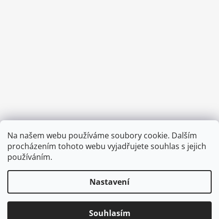
Provozní doba:
Na našem webu používáme soubory cookie. Dalším
8.00 - 15.00 hod (pondělí - pátek)
procházením tohoto webu vyjadřujete souhlas s jejich
používáním.
Nastavení
Vytvořil Shoptet
Copyright 2026
Diva & Nice Cosmetics
. Všechna práva
Souhlasím
vyhrazena.
Upravit nastavení cookies