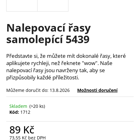
a
j
í
Nalepovací řasy
t
samolepící 5439
?
Představte si, že můžete mít dokonalé řasy, které
aplikujete rychleji, než řeknete "wow". Naše
nalepovací řasy jsou navrženy tak, aby se
HLEDAT
přizpůsobily každé příležitosti.
Můžeme doručit do:
13.8.2026
Možnosti doručení
D
o
Skladem
(>20 ks)
Kód:
1712
p
o
89 Kč
r
u
73,55 Kč bez DPH