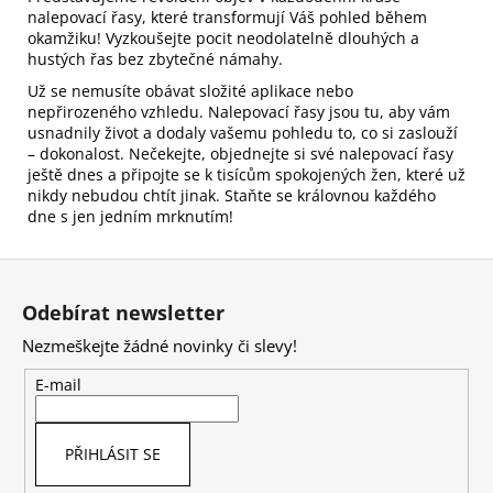
nalepovací řasy, které transformují Váš pohled během
okamžiku! Vyzkoušejte pocit neodolatelně dlouhých a
hustých řas bez zbytečné námahy.
Už se nemusíte obávat složité aplikace nebo
nepřirozeného vzhledu. Nalepovací řasy jsou tu, aby vám
usnadnily život a dodaly vašemu pohledu to, co si zaslouží
– dokonalost. Nečekejte, objednejte si své nalepovací řasy
ještě dnes a připojte se k tisícům spokojených žen, které už
nikdy nebudou chtít jinak. Staňte se královnou každého
dne s jen jedním mrknutím!
Z
á
Odebírat newsletter
p
Nezmeškejte žádné novinky či slevy!
a
t
E-mail
í
PŘIHLÁSIT SE