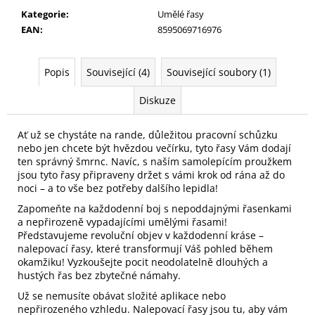
č
Kategorie
:
Umělé řasy
u
EAN
:
8595069716976
j
e
m
Popis
Související (4)
Související soubory (1)
e
Diskuze
PILNÍK
NA
Ať už se chystáte na rande, důležitou pracovní schůzku
NEHTY
nebo jen chcete být hvězdou večírku, tyto řasy Vám dodají
Z
ten správný šmrnc. Navíc, s naším samolepícím proužkem
JAPONSKÉHO
jsou tyto řasy připraveny držet s vámi krok od rána až do
PAPÍRU,
noci – a to vše bez potřeby dalšího lepidla!
OVÁLNÝ
Zapomeňte na každodenní boj s nepoddajnými řasenkami
49
a nepřirozeně vypadajícími umělými řasami!
Kč
Představujeme revoluční objev v každodenní kráse –
nalepovací řasy, které transformují Váš pohled během
okamžiku! Vyzkoušejte pocit neodolatelně dlouhých a
hustých řas bez zbytečné námahy.
Už se nemusíte obávat složité aplikace nebo
nepřirozeného vzhledu. Nalepovací řasy jsou tu, aby vám