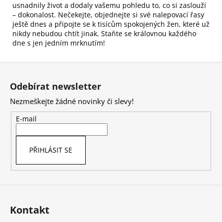
usnadnily život a dodaly vašemu pohledu to, co si zaslouží
– dokonalost. Nečekejte, objednejte si své nalepovací řasy
ještě dnes a připojte se k tisícům spokojených žen, které už
nikdy nebudou chtít jinak. Staňte se královnou každého
dne s jen jedním mrknutím!
Z
á
Odebírat newsletter
p
Nezmeškejte žádné novinky či slevy!
a
t
E-mail
í
PŘIHLÁSIT SE
Kontakt