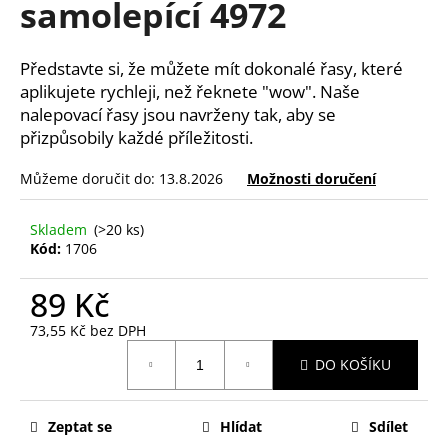
samolepící 4972
a
j
Představte si, že můžete mít dokonalé řasy, které
í
aplikujete rychleji, než řeknete "wow". Naše
t
nalepovací řasy jsou navrženy tak, aby se
?
přizpůsobily každé příležitosti.
Můžeme doručit do:
13.8.2026
Možnosti doručení
Skladem
(>20 ks)
HLEDAT
Kód:
1706
89 Kč
D
73,55 Kč bez DPH
o
Měrná
p
DO KOŠÍKU
cena:
o
r
u
Zeptat se
Hlídat
Sdílet