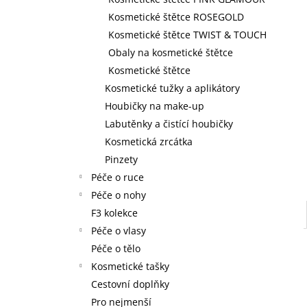
59 Kč
l
Kosmetické štětce ROSEGOLD
Kosmetické štětce TWIST & TOUCH
Obaly na kosmetické štětce
Kosmetické štětce
Kosmetické tužky a aplikátory
Houbičky na make-up
Labutěnky a čistící houbičky
Kosmetická zrcátka
Pinzety
Péče o ruce
Péče o nohy
F3 kolekce
Péče o vlasy
Péče o tělo
Kosmetické tašky
Cestovní doplňky
Pro nejmenší