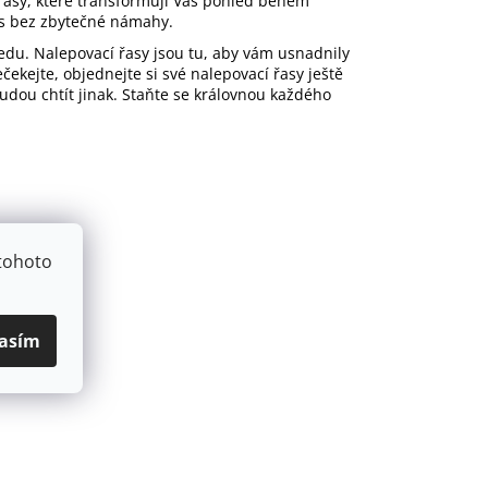
řasy, které transformují Váš pohled během
as bez zbytečné námahy.
edu. Nalepovací řasy jsou tu, aby vám usnadnily
čekejte, objednejte si své nalepovací řasy ještě
udou chtít jinak. Staňte se královnou každého
tohoto
asím