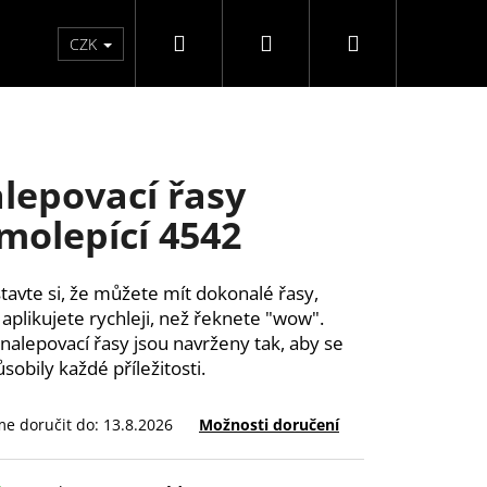
Hledat
Přihlášení
Nákupní
Péče o ruce
Péče o nohy
F3 kolekce
Pé
CZK
košík
lepovací řasy
molepící 4542
tavte si, že můžete mít dokonalé řasy,
 aplikujete rychleji, než řeknete "wow".
nalepovací řasy jsou navrženy tak, aby se
sobily každé příležitosti.
e doručit do:
13.8.2026
Možnosti doručení
ĚLÉ NEHTY FM GIRLS +