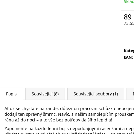
VYSOUVACÍ S OŘEZÁVÁTKEM 01 ČERNÁ
LEPIDLO, Č.3
Skl
85 Kč
75 Kč
89
73,5
Měr
cena
Kate
EAN
:
Popis
Související (8)
Související soubory (1)
Ať už se chystáte na rande, důležitou pracovní schůzku nebo jen
dodají ten správný šmrnc. Navíc, s naším samolepícím proužkem 
rána až do noci – a to vše bez potřeby dalšího lepidla!
Zapomeňte na každodenní boj s nepoddajnými řasenkami a nepř