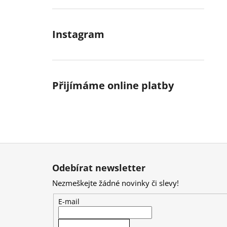
Instagram
Přijímáme online platby
Z
á
Odebírat newsletter
p
Nezmeškejte žádné novinky či slevy!
a
t
E-mail
í