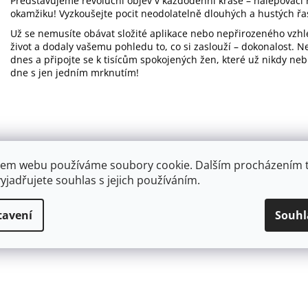
Představujeme revoluční objev v každodenní kráse – nalepovací 
okamžiku! Vyzkoušejte pocit neodolatelně dlouhých a hustých ř
Už se nemusíte obávat složité aplikace nebo nepřirozeného vzhl
život a dodaly vašemu pohledu to, co si zaslouží – dokonalost. Ne
dnes a připojte se k tisícům spokojených žen, které už nikdy neb
dne s jen jedním mrknutím!
em webu používáme soubory cookie. Dalším procházením 
yjadřujete souhlas s jejich používáním.
tavení
Souhl