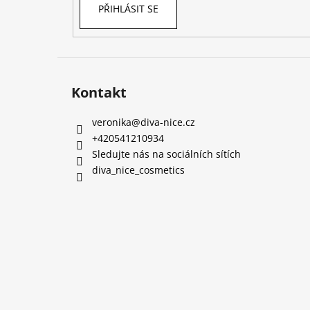
PŘIHLÁSIT SE
Kontakt
veronika
@
diva-nice.cz
+420541210934
Sledujte nás na sociálních sítích
diva_nice_cosmetics