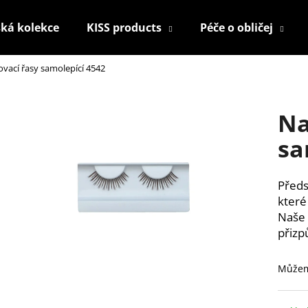
ká kolekce
KISS products
Péče o obličej
vací řasy samolepící 4542
Co potřebujete najít?
Na
HLEDAT
sa
Předs
Doporučujeme
které
Naše 
přizpů
Můžem
KONTUROVACÍ TUŽKA NA OČI
NALEPOVACÍ UM