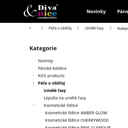
K
Přejít
na
o
Novinky
Páns
obsah
Zpět
Zpět
š
do
do
í
Domů
Péče o obličej
Umělé řasy
Nalepo
k
obchodu
obchodu
P
o
Kategorie
Přeskočit
s
kategorie
t
Novinky
r
Pánská kolekce
a
KISS products
n
Péče o obličej
n
Umělé řasy
í
Lepidla na umělé řasy
p
Kosmetické štětce
a
Kosmetické štětce AMBER GLOW
n
Kosmetické štětce CHERRYWOOD
HOUBIČKA NA MAKE-UP, KULATÁ
e
Kosmetické štětce PINK GLAMOUR