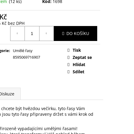
adem
(12 ks)
Kód:
1698
 Kč
5 Kč bez DPH
ná
DO KOŠÍKU
:
Tisk
gorie
:
Umělé řasy
8595069716907
Zeptat se
Hlídat
Sdílet
Diskuze
 chcete být hvězdou večírku, tyto řasy Vám
jsou tyto řasy připraveny držet s vámi krok od
irozeně vypadajícími umělými řasami!