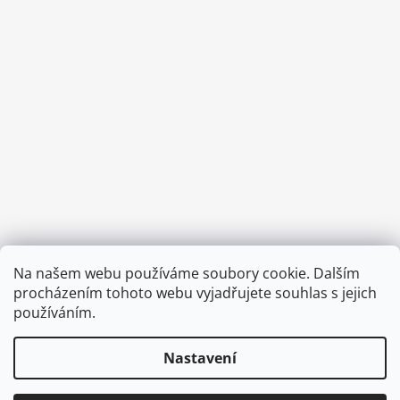
Provozní doba:
Na našem webu používáme soubory cookie. Dalším
8.00 - 15.00 hod (pondělí - pátek)
procházením tohoto webu vyjadřujete souhlas s jejich
používáním.
Nastavení
Vytvořil Shoptet
Copyright 2026
Diva & Nice Cosmetics
. Všechna práva