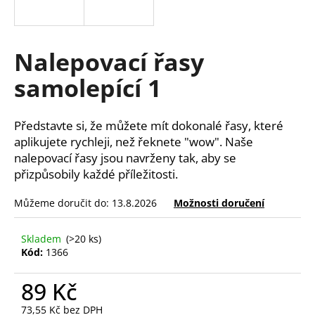
a
j
í
Nalepovací řasy
t
samolepící 1
?
Představte si, že můžete mít dokonalé řasy, které
aplikujete rychleji, než řeknete "wow". Naše
nalepovací řasy jsou navrženy tak, aby se
HLEDAT
přizpůsobily každé příležitosti.
Můžeme doručit do:
13.8.2026
Možnosti doručení
D
o
Skladem
(>20 ks)
Kód:
1366
p
o
89 Kč
r
u
73,55 Kč bez DPH