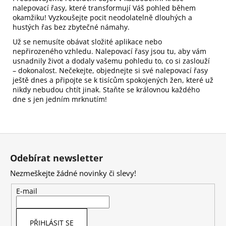
nalepovací řasy, které transformují Váš pohled během
okamžiku! Vyzkoušejte pocit neodolatelně dlouhých a
hustých řas bez zbytečné námahy.
Už se nemusíte obávat složité aplikace nebo
nepřirozeného vzhledu. Nalepovací řasy jsou tu, aby vám
usnadnily život a dodaly vašemu pohledu to, co si zaslouží
– dokonalost. Nečekejte, objednejte si své nalepovací řasy
ještě dnes a připojte se k tisícům spokojených žen, které už
nikdy nebudou chtít jinak. Staňte se královnou každého
dne s jen jedním mrknutím!
Z
á
Odebírat newsletter
p
Nezmeškejte žádné novinky či slevy!
a
t
E-mail
í
PŘIHLÁSIT SE