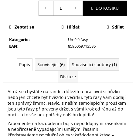
č
Měrná
u
DO KOŠÍKU
cena:
j
e
m
Zeptat se
Hlídat
Sdílet
e
Kategorie
:
Umělé řasy
EAN
:
8595069713586
NALEPOVACÍ
ŘASY
SAMOLEPÍCÍ
Popis
Související (6)
Související soubory (1)
WISPY
V0035
Diskuze
89
Kč
Ať už se chystáte na rande, důležitou pracovní schůzku
nebo jen chcete být hvězdou večírku, tyto řasy Vám dodají
ten správný šmrnc. Navíc, s naším samolepícím proužkem
jsou tyto řasy připraveny držet s vámi krok od rána až do
noci – a to vše bez potřeby dalšího lepidla!
Zapomeňte na každodenní boj s nepoddajnými řasenkami
a nepřirozeně vypadajícími umělými řasami!
Představujeme revoluční objev v každodenní kráse –