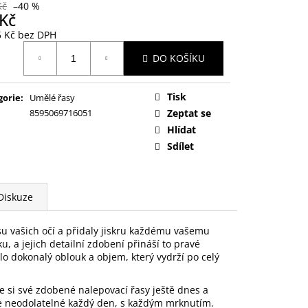
Kč
–40 %
 Kč
5 Kč bez DPH
ná
DO KOŠÍKU
:
Tisk
gorie
:
Umělé řasy
8595069716051
Zeptat se
Hlídat
Sdílet
Diskuze
ásu vašich očí a přidaly jiskru každému vašemu
, a jejich detailní zdobení přináší to pravé
ilo dokonalý oblouk a objem, který vydrží po celý
jte si své zdobené nalepovací řasy ještě dnes a
ďte neodolatelné každý den, s každým mrknutím.