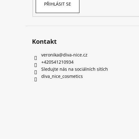
PŘIHLÁSIT SE
Kontakt
veronika
@
diva-nice.cz
+420541210934
Sledujte nás na sociálních sítích
diva_nice_cosmetics