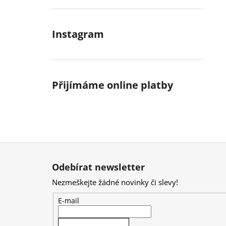
Instagram
Přijímáme online platby
Z
á
Odebírat newsletter
p
Nezmeškejte žádné novinky či slevy!
a
t
E-mail
í