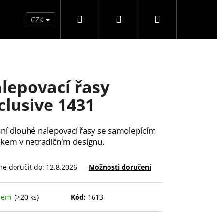
Hledat
Přihlášení
Nákupní
Péče o ruce
Péče o nohy
F3 kolekce
Pé
CZK
košík
lepovací řasy
clusive 1431
ní dlouhé nalepovací řasy se samolepícím
kem v netradičním designu.
e doručit do:
12.8.2026
Možnosti doručení
adem
(>20 ks)
Kód:
1613
Y SAMOLEPÍCÍ WISPY