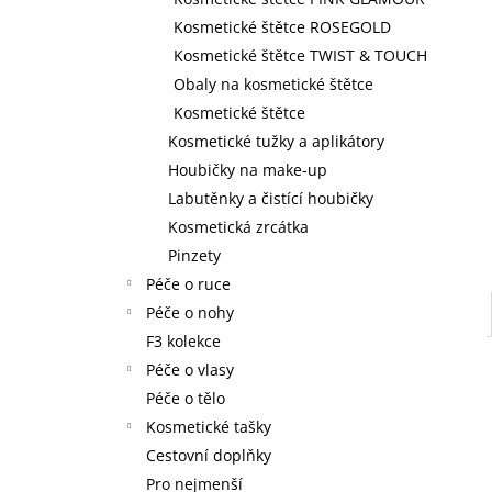
59 Kč
l
Kosmetické štětce ROSEGOLD
Kosmetické štětce TWIST & TOUCH
Obaly na kosmetické štětce
Kosmetické štětce
Kosmetické tužky a aplikátory
Houbičky na make-up
Labutěnky a čistící houbičky
Kosmetická zrcátka
Pinzety
Péče o ruce
Péče o nohy
F3 kolekce
Péče o vlasy
Péče o tělo
Kosmetické tašky
Cestovní doplňky
Pro nejmenší