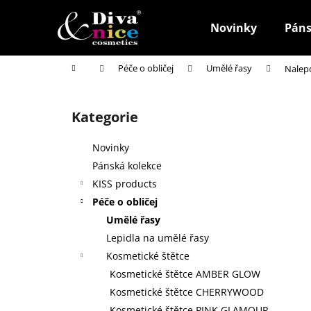
K
Přejít
na
o
Novinky
Páns
obsah
Zpět
Zpět
š
do
do
í
Domů
Péče o obličej
Umělé řasy
Nalepo
k
obchodu
obchodu
P
o
Kategorie
Přeskočit
s
kategorie
t
Novinky
r
Pánská kolekce
a
KISS products
n
Péče o obličej
n
Umělé řasy
í
Lepidla na umělé řasy
p
Kosmetické štětce
a
Kosmetické štětce AMBER GLOW
n
Kosmetické štětce CHERRYWOOD
HOUBIČKA NA MAKE-UP, KULATÁ
e
Kosmetické štětce PINK GLAMOUR