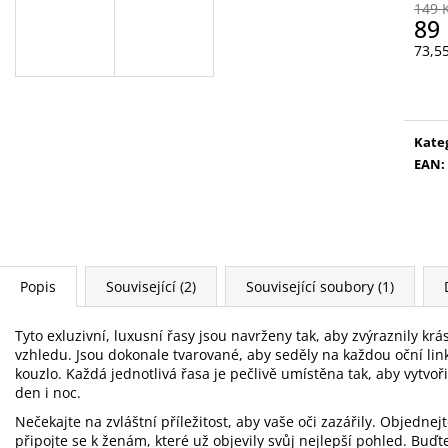
VYSOUVACÍ S OŘEZÁVÁTKEM 01 ČERNÁ
V0035
149 
89
85 Kč
89 Kč
73,5
Měr
cena
Kate
EAN
:
Popis
Související (2)
Související soubory (1)
Tyto exluzivní, luxusní řasy jsou navrženy tak, aby zvýraznily kr
vzhledu. Jsou dokonale tvarované, aby seděly na každou oční linku
kouzlo. Každá jednotlivá řasa je pečlivě umístěna tak, aby vytvoř
den i noc.
Nečekajte na zvláštní příležitost, aby vaše oči zazářily. Objedne
připojte se k ženám, které už objevily svůj nejlepší pohled. Bu