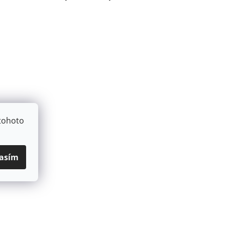
tohoto
asím