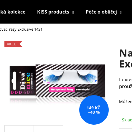
ká kolekce
KISS products
Péče o obličej
vací řasy Exclusive 1431
Co potřebujete najít?
AKCE
Na
HLEDAT
Ex
Luxus
Doporučujeme
prouž
Můžem
149 KČ
–40 %
Skl
KONTUROVACÍ TUŽKA NA OČI
NALEPOVACÍ ŘAS