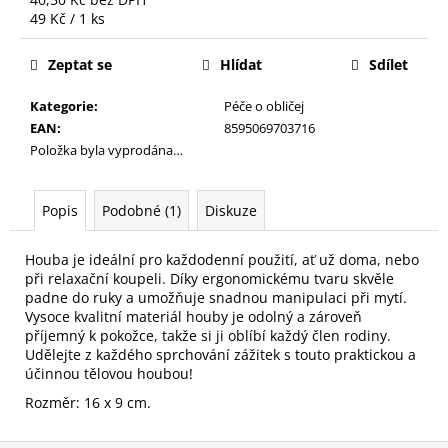
č
Měrná
49 Kč / 1 ks
u
cena:
j
Zeptat se
Hlídat
Sdílet
e
m
Kategorie
:
Péče o obličej
e
EAN
:
8595069703716
Položka byla vyprodána…
HOUBIČKA
NA
MAKE-
Popis
Podobné (1)
Diskuze
UP,
KULATÁ
Houba je ideální pro každodenní použití, ať už doma, nebo
59
při relaxační koupeli. Díky ergonomickému tvaru skvěle
Kč
padne do ruky a umožňuje snadnou manipulaci při mytí.
Vysoce kvalitní materiál houby je odolný a zároveň
příjemný k pokožce, takže si ji oblíbí každý člen rodiny.
Udělejte z každého sprchování zážitek s touto praktickou a
účinnou tělovou houbou!
Rozměr: 16 x 9 cm.