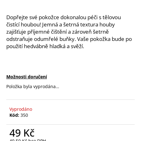
a
j
Dopřejte své pokožce dokonalou péči s tělovou 
í
čistící houbou! Jemná a šetrná textura houby 
t
zajišťuje příjemné čištění a zároveň šetrně 
odstraňuje odumřelé buňky. Vaše pokožka bude po 
?
použití hedvábně hladká a svěží.
HLEDAT
Možnosti doručení
Položka byla vyprodána…
D
o
Vyprodáno
p
Kód:
350
o
r
49 Kč
u
40,50 Kč bez DPH