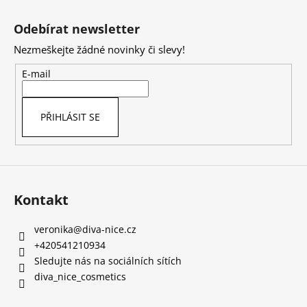
Z
á
Odebírat newsletter
p
Nezmeškejte žádné novinky či slevy!
a
t
E-mail
í
PŘIHLÁSIT SE
Kontakt
veronika
@
diva-nice.cz
+420541210934
Sledujte nás na sociálních sítích
diva_nice_cosmetics