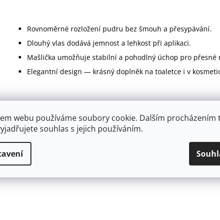
Rovnoměrné rozložení pudru bez šmouh a přesypávání.
Dlouhý vlas dodává jemnost a lehkost při aplikaci.
Mašlička umožňuje stabilní a pohodlný úchop pro přesné 
Elegantní design — krásný doplněk na toaletce i v kosmetic
Materiál: bavlna / satén
em webu používáme soubory cookie. Dalším procházením 
yjadřujete souhlas s jejich používáním.
Průměr: 7,5 cm
tavení
Souhl