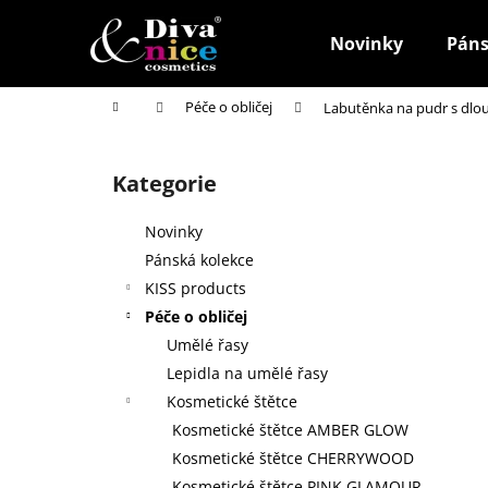
K
Přejít
na
o
Novinky
Páns
obsah
Zpět
Zpět
š
do
do
í
Domů
Péče o obličej
Labutěnka na pudr s dl
k
obchodu
obchodu
P
o
Kategorie
Přeskočit
s
kategorie
t
Novinky
r
Pánská kolekce
a
KISS products
n
Péče o obličej
n
Umělé řasy
í
Lepidla na umělé řasy
p
Kosmetické štětce
a
Kosmetické štětce AMBER GLOW
n
Kosmetické štětce CHERRYWOOD
HOUBIČKA NA MAKE-UP, KULATÁ
e
Kosmetické štětce PINK GLAMOUR