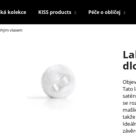
ká kolekce
KISS products
Péče o obličej
ouhým vlasem
Co potřebujete najít?
La
HLEDAT
dl
Objev
Doporučujeme
Tato 
satén
se ro
mašli
takže
Ideál
závěr
KONTUROVACÍ TUŽKA NA OČI
NALEPOVACÍ ŘAS