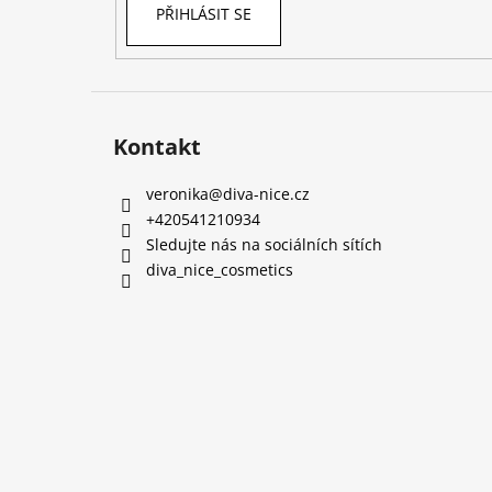
PŘIHLÁSIT SE
Kontakt
veronika
@
diva-nice.cz
+420541210934
Sledujte nás na sociálních sítích
diva_nice_cosmetics