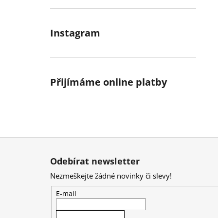
Instagram
Přijímáme online platby
Z
á
Odebírat newsletter
p
Nezmeškejte žádné novinky či slevy!
a
t
E-mail
í