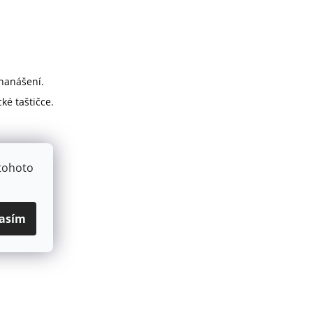
nanášení.
ké taštičce.
tohoto
asím