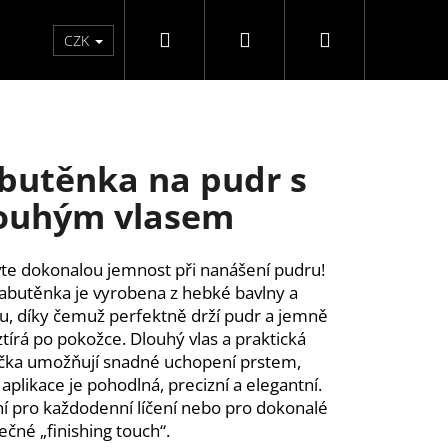
Hledat
Přihlášení
Nákupní
Péče o ruce
Péče o nohy
F3 kolekce
Pé
CZK
košík
butěnka na pudr s
ouhým vlasem
te dokonalou jemnost při nanášení pudru!
labutěnka je vyrobena z hebké bavlny a
u, díky čemuž perfektně drží pudr a jemně
ztírá po pokožce. Dlouhý vlas a praktická
čka umožňují snadné uchopení prstem,
 aplikace je pohodlná, precizní a elegantní.
ní pro každodenní líčení nebo pro dokonalé
ečné „finishing touch“.
Y SAMOLEPÍCÍ WISPY