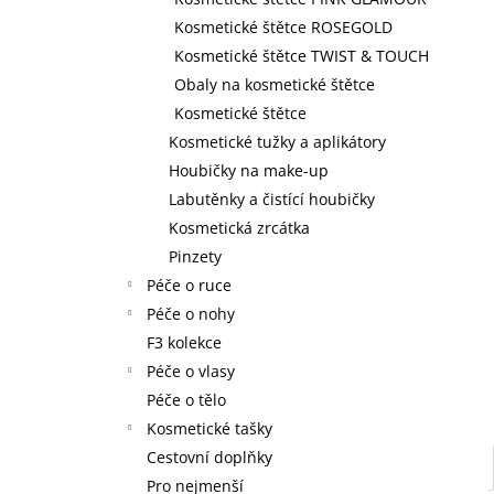
59 Kč
l
Kosmetické štětce ROSEGOLD
Kosmetické štětce TWIST & TOUCH
Obaly na kosmetické štětce
Kosmetické štětce
Kosmetické tužky a aplikátory
Houbičky na make-up
Labutěnky a čistící houbičky
Kosmetická zrcátka
Pinzety
Péče o ruce
Péče o nohy
F3 kolekce
Péče o vlasy
Péče o tělo
Kosmetické tašky
Cestovní doplňky
Pro nejmenší