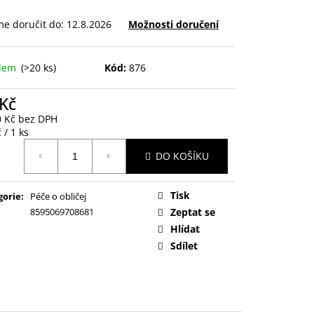
e doručit do:
12.8.2026
Možnosti doručení
adem
(>20 ks)
Kód:
876
 Kč
0 Kč bez DPH
ná
 / 1 ks
:
DO KOŠÍKU
Tisk
gorie
:
Péče o obličej
8595069708681
Zeptat se
Hlídat
Sdílet