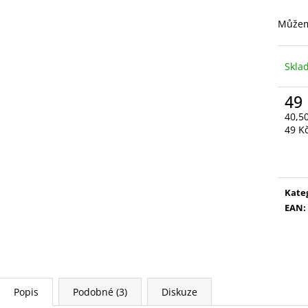
VYSOUVACÍ S OŘEZÁVÁTKEM 01 ČERNÁ
V0035
85 Kč
89 Kč
Můžem
Skl
49
40,5
Měr
49 Kč
cena
Kate
EAN
:
Popis
Podobné (3)
Diskuze