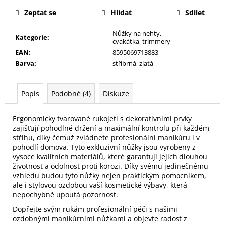
č
u
Zeptat se
Hlídat
Sdílet
j
e
Nůžky na nehty,
Kategorie
:
cvakátka, trimmery
m
EAN
:
8595069713883
e
Barva
:
stříbrná, zlatá
NALEPOVACÍ
Popis
Podobné (4)
Diskuze
UMĚLÉ
NEHTY
FM
Ergonomicky tvarované rukojeti s dekorativními prvky
GIRLS
zajišťují pohodlné držení a maximální kontrolu při každém
+
LEPIDLO,
střihu, díky čemuž zvládnete profesionální manikúru i v
Č.3
pohodlí domova. Tyto exkluzivní nůžky jsou vyrobeny z
vysoce kvalitních materiálů, které garantují jejich dlouhou
75
životnost a odolnost proti korozi. Díky svému jedinečnému
Kč
vzhledu budou tyto nůžky nejen praktickým pomocníkem,
ale i stylovou ozdobou vaší kosmetické výbavy, která
nepochybně upoutá pozornost.
Dopřejte svým rukám profesionální péči s našimi
ozdobnými manikúrními nůžkami a objevte radost z