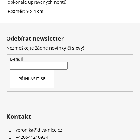
dokonale upravených nehtů!
Rozměr: 9 x 4 cm.
Z
á
Odebírat newsletter
p
Nezmeškejte žádné novinky či slevy!
a
t
E-mail
í
PŘIHLÁSIT SE
Kontakt
veronika
@
diva-nice.cz
+420541210934