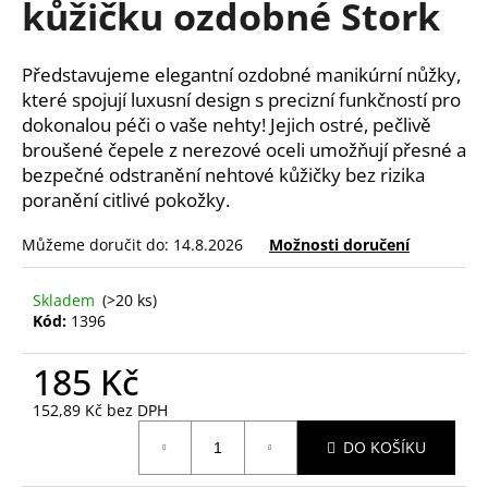
kůžičku ozdobné Stork
a
j
Představujeme elegantní ozdobné manikúrní nůžky,
í
které spojují luxusní design s precizní funkčností pro
t
dokonalou péči o vaše nehty! Jejich ostré, pečlivě
?
broušené čepele z nerezové oceli umožňují přesné a
bezpečné odstranění nehtové kůžičky bez rizika
poranění citlivé pokožky.
Můžeme doručit do:
14.8.2026
Možnosti doručení
HLEDAT
Skladem
(>20 ks)
Kód:
1396
D
o
185 Kč
p
152,89 Kč bez DPH
o
Měrná
r
DO KOŠÍKU
cena:
u