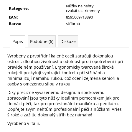
č
Nůžky na nehty,
u
Kategorie
:
cvakátka, trimmery
j
EAN
:
8595069713890
e
Barva
:
stříbrná
m
e
Popis
Podobné (6)
Diskuze
PILNÍK
NA
Vyrobeny z prvotřídní kalené oceli zaručují dokonalou
NEHTY
ostrost, dlouhou životnost a odolnost proti opotřebení i při
Z
pravidelném používání. Ergonomicky tvarované široké
JAPONSKÉHO
rukojeti poskytují vynikající kontrolu při stříhání a
PAPÍRU,
minimalizují námahu rukou, což ocení zejména senioři a
OVÁLNÝ
osoby s omezenou silou v rukou.
49
Díky precizně vyváženému designu a špičkovému
Kč
zpracování jsou tyto nůžky ideálním pomocníkem jak pro
domácí péči, tak pro profesionální manikúru a pedikúru.
Dopřejte svým nehtům profesionální péči s nůžkami Aries
široké a zažijte dokonalý střih bez námahy!
Vyrobeno v Itálii.