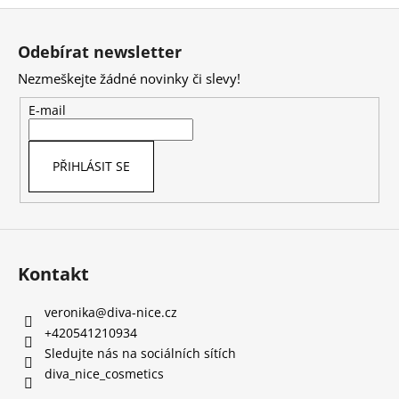
Z
á
Odebírat newsletter
p
Nezmeškejte žádné novinky či slevy!
a
t
E-mail
í
PŘIHLÁSIT SE
Kontakt
veronika
@
diva-nice.cz
+420541210934
Sledujte nás na sociálních sítích
diva_nice_cosmetics