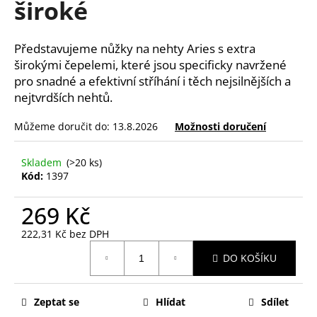
široké
a
j
Představujeme nůžky na nehty Aries s extra
í
širokými čepelemi, které jsou specificky navržené
t
pro snadné a efektivní stříhání i těch nejsilnějších a
?
nejtvrdších nehtů.
Můžeme doručit do:
13.8.2026
Možnosti doručení
Skladem
(>20 ks)
HLEDAT
Kód:
1397
269 Kč
D
222,31 Kč bez DPH
o
Měrná
p
DO KOŠÍKU
cena:
o
r
u
Zeptat se
Hlídat
Sdílet