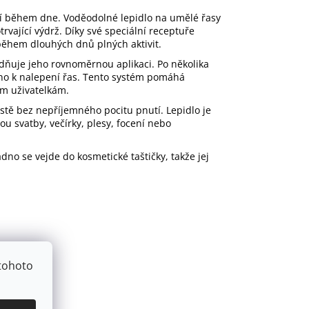
ní během dne. Voděodolné lepidlo na umělé řasy
vající výdrž. Díky své speciální receptuře
o během dlouhých dnů plných aktivit.
adňuje jeho rovnoměrnou aplikaci. Po několika
eno k nalepení řas. Tento systém pomáhá
ým uživatelkám.
stě bez nepříjemného pocitu pnutí. Lepidlo je
sou svatby, večírky, plesy, focení nebo
no se vejde do kosmetické taštičky, takže jej
tohoto