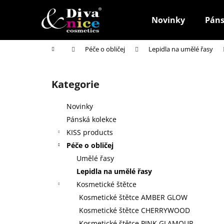
K
Přejít
na
o
Novinky
Páns
obsah
Zpět
Zpět
š
do
do
í
Domů
Péče o obličej
Lepidla na umělé řasy
k
obchodu
obchodu
P
o
Kategorie
Přeskočit
s
kategorie
t
Novinky
r
Pánská kolekce
a
KISS products
n
Péče o obličej
n
Umělé řasy
í
Lepidla na umělé řasy
p
Kosmetické štětce
a
Kosmetické štětce AMBER GLOW
n
Kosmetické štětce CHERRYWOOD
HOUBIČKA NA MAKE-UP, KULATÁ
e
Kosmetické štětce PINK GLAMOUR