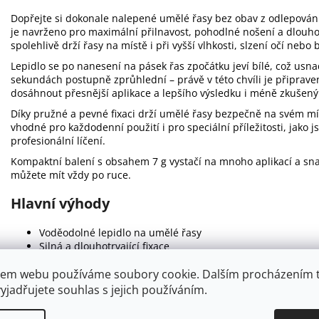
Dopřejte si dokonale nalepené umělé řasy bez obav z odlepová
je navrženo pro maximální přilnavost, pohodlné nošení a dlouhotr
spolehlivě drží řasy na místě i při vyšší vlhkosti, slzení očí neb
Lepidlo se po nanesení na pásek řas zpočátku jeví bílé, což usn
sekundách postupně zprůhlední – právě v této chvíli je připrav
dosáhnout přesnější aplikace a lepšího výsledku i méně zkušen
Díky pružné a pevné fixaci drží umělé řasy bezpečně na svém mí
vhodné pro každodenní použití i pro speciální příležitosti, jako j
profesionální líčení.
Kompaktní balení s obsahem 7 g vystačí na mnoho aplikací a snad
můžete mít vždy po ruce.
Hlavní výhody
Voděodolné lepidlo na umělé řasy
Silná a dlouhotrvající fixace
Po zaschnutí transparentní a nenápadné
em webu používáme soubory cookie. Dalším procházením 
Snadná aplikace pro začátečníky i profesionály
Vhodné pro každodenní nošení i slavnostní příležitosti
yjadřujete souhlas s jejich používáním.
Pomáhá udržet řasy na místě po celý den
Praktické balení pro opakované použití