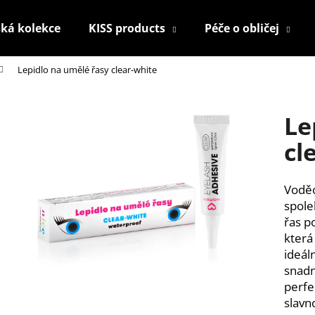
ká kolekce
KISS products
Péče o obličej
Lepidlo na umělé řasy clear-white
Co potřebujete najít?
Le
HLEDAT
cl
Voděo
Doporučujeme
spole
řas p
která
ideáln
snadn
perfe
slavno
KONTUROVACÍ TUŽKA NA OČI
NALEPOVACÍ ŘAS