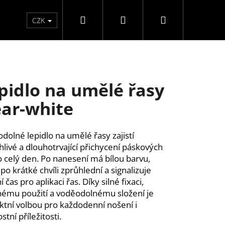
Hledat
Přihlášení
Nákupní
Péče o ruce
Péče o nohy
F3 kolekce
Pé
CZK
košík
pidlo na umělé řasy
ear-white
dolné lepidlo na umělé řasy zajistí
hlivé a dlouhotrvající přichycení páskových
o celý den. Po nanesení má bílou barvu,
 po krátké chvíli zprůhlední a signalizuje
í čas pro aplikaci řas. Díky silné fixaci,
ému použití a voděodolnému složení je
ktní volbou pro každodenní nošení i
stní příležitosti.
Y SAMOLEPÍCÍ WISPY