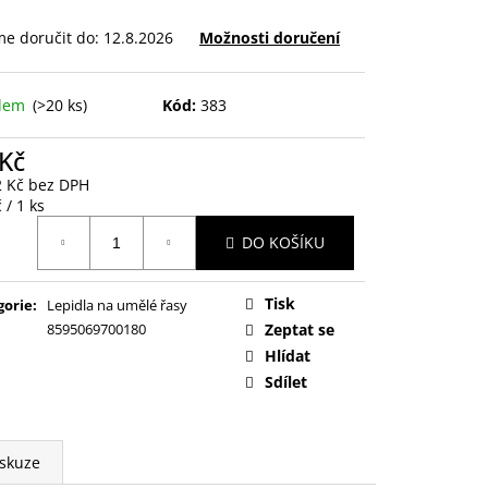
e doručit do:
12.8.2026
Možnosti doručení
adem
(>20 ks)
Kód:
383
 Kč
2 Kč bez DPH
ná
 / 1 ks
:
DO KOŠÍKU
Tisk
gorie
:
Lepidla na umělé řasy
8595069700180
Zeptat se
Hlídat
Sdílet
skuze