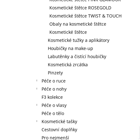
59 Kč
l
Kosmetické štětce ROSEGOLD
Kosmetické štětce TWIST & TOUCH
Obaly na kosmetické štětce
Kosmetické štětce
Kosmetické tužky a aplikátory
Houbičky na make-up
Labutěnky a čistící houbičky
Kosmetická zrcátka
Pinzety
Péče o ruce
Péče o nohy
F3 kolekce
Péče o vlasy
Péče o tělo
Kosmetické tašky
Cestovní doplňky
Pro nejmenší