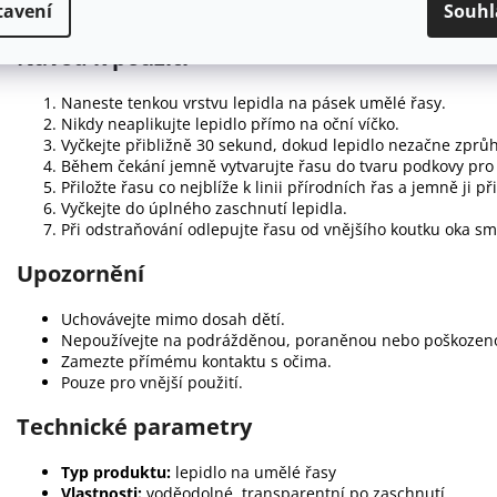
tavení
Souhl
Ideální pro páskové umělé řasy
Návod k použití
Naneste tenkou vrstvu lepidla na pásek umělé řasy.
Nikdy neaplikujte lepidlo přímo na oční víčko.
Vyčkejte přibližně 30 sekund, dokud lepidlo nezačne zprů
Během čekání jemně vytvarujte řasu do tvaru podkovy pro 
Přiložte řasu co nejblíže k linii přírodních řas a jemně ji př
Vyčkejte do úplného zaschnutí lepidla.
Při odstraňování odlepujte řasu od vnějšího koutku oka s
Upozornění
Uchovávejte mimo dosah dětí.
Nepoužívejte na podrážděnou, poraněnou nebo poškozen
Zamezte přímému kontaktu s očima.
Pouze pro vnější použití.
Technické parametry
Typ produktu:
lepidlo na umělé řasy
Vlastnosti:
voděodolné, transparentní po zaschnutí