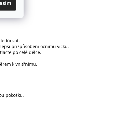
asím
hledňovat.
lepší přizpůsobení očnímu víčku.
itlačte po celé délce.
měrem k vnitřnímu.
ou pokožku.