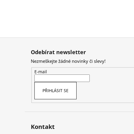
Z
á
Odebírat newsletter
p
Nezmeškejte žádné novinky či slevy!
a
t
E-mail
í
PŘIHLÁSIT SE
Kontakt