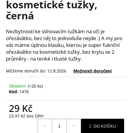
kosmetické tužky,
a
černá
j
í
t
Nezbytností ke stínovacím tužkám na oči je
?
ořezávátko, bez něj to jednoduše nejde :) A my pro
vás máme úplnou klasiku, kterou je super fuknční
ořezávátko na kosmetické tužky, bez krytu se 2
průměry - na tenké i tlusté tužky.
HLEDAT
Můžeme doručit do:
12.8.2026
Možnosti doručení
Skladem
(>20 ks)
Kód:
1476
D
o
29 Kč
p
o
23,97 Kč bez DPH
r
Měrná
DO KOŠÍKU
u
cena: