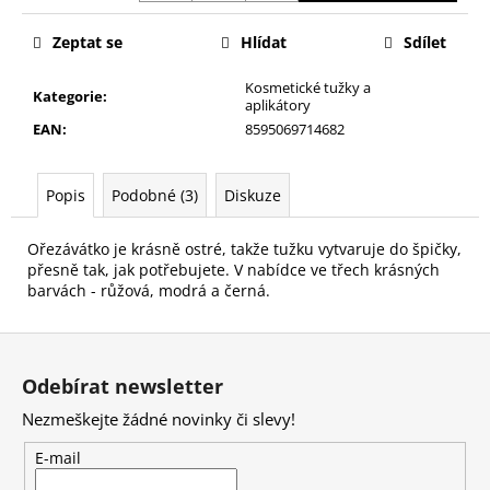
č
u
Zeptat se
Hlídat
Sdílet
j
e
Kosmetické tužky a
m
Kategorie
:
aplikátory
e
EAN
:
8595069714682
NALEPOVACÍ
Popis
Podobné (3)
Diskuze
UMĚLÉ
NEHTY
ACTIVE
Ořezávátko je krásně ostré, takže tužku vytvaruje do špičky,
TIPS
přesně tak, jak potřebujete. V nabídce ve třech krásných
40
barvách - růžová, modrá a černá.
69
Kč
Z
á
Odebírat newsletter
p
Nezmeškejte žádné novinky či slevy!
a
t
E-mail
í