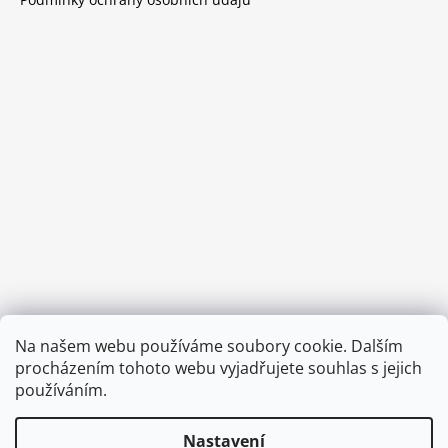
Provozní doba:
Na našem webu používáme soubory cookie. Dalším
8.00 - 15.00 hod (pondělí - pátek)
procházením tohoto webu vyjadřujete souhlas s jejich
používáním.
Nastavení