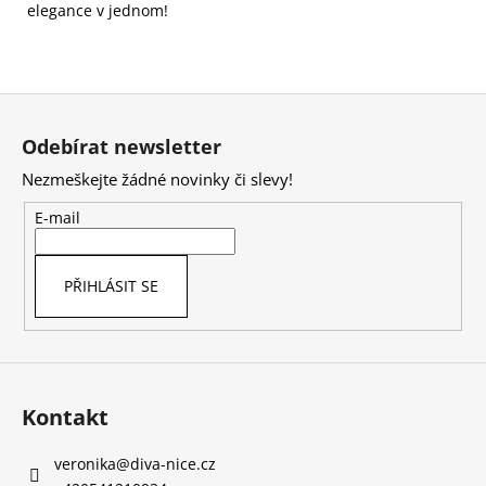
elegance v jednom!
Z
á
Odebírat newsletter
p
Nezmeškejte žádné novinky či slevy!
a
t
E-mail
í
PŘIHLÁSIT SE
Kontakt
veronika
@
diva-nice.cz