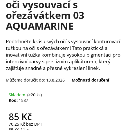
oči vysouvací s
a
ořezávátkem 03
j
í
AQUAMARINE
t
?
Podtrhněte krásu svých očí s vysouvací konturovací
tužkou na oči s ořezávátkem! Tato praktická a
inovativní tužka kombinuje vysokou pigmentaci pro
intenzivní barvy s precizním aplikátorem, který
HLEDAT
zajišťuje snadné a přesné vykreslení linek.
Můžeme doručit do:
13.8.2026
Možnosti doručení
D
Skladem
(>20 ks)
o
Kód:
1587
p
o
85 Kč
r
u
70,25 Kč bez DPH
Měrná
85 Kč / 1 ks