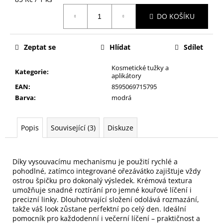
č
cena:
u
DO KOŠÍKU
j
e
m
Zeptat se
Hlídat
Sdílet
e
Kosmetické tužky a
Kategorie
:
aplikátory
NALEPOVACÍ
EAN
:
8595069715795
ŘASY
Barva
:
modrá
SAMOLEPÍCÍ
WISPY
V0035
Popis
Související (3)
Diskuze
89
Kč
Díky vysouvacímu mechanismu je použití rychlé a 
pohodlné, zatímco integrované ořezávátko zajišťuje vždy 
ostrou špičku pro dokonalý výsledek. Krémová textura 
umožňuje snadné roztírání pro jemné kouřové líčení i 
precizní linky. Dlouhotrvající složení odolává rozmazání, 
takže váš look zůstane perfektní po celý den. Ideální 
pomocník pro každodenní i večerní líčení – praktičnost a 