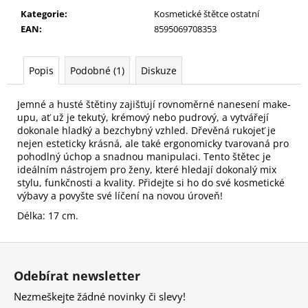
č
Kategorie
:
Kosmetické štětce ostatní
u
EAN
:
8595069708353
j
e
m
Popis
Podobné (1)
Diskuze
e
Jemné a husté štětiny zajišťují rovnoměrné nanesení make-
upu, ať už je tekutý, krémový nebo pudrový, a vytvářejí
PILNÍK
NA
dokonale hladký a bezchybný vzhled. Dřevěná rukojeť je
NEHTY
nejen esteticky krásná, ale také ergonomicky tvarovaná pro
Z
pohodlný úchop a snadnou manipulaci. Tento štětec je
JAPONSKÉHO
ideálním nástrojem pro ženy, které hledají dokonalý mix
PAPÍRU,
stylu, funkčnosti a kvality. Přidejte si ho do své kosmetické
OVÁLNÝ
výbavy a povyšte své líčení na novou úroveň!
49
Délka: 17 cm.
Kč
Z
á
Odebírat newsletter
p
Nezmeškejte žádné novinky či slevy!
a