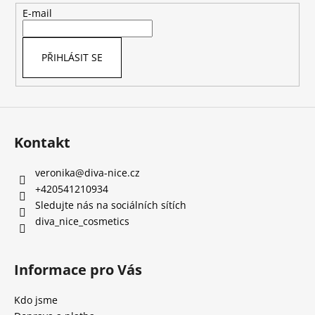
t
E-mail
í
PŘIHLÁSIT SE
Kontakt
veronika
@
diva-nice.cz
+420541210934
Sledujte nás na sociálních sítích
diva_nice_cosmetics
Informace pro Vás
Kdo jsme