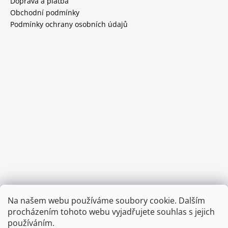
Doprava a platba
Obchodní podmínky
Podmínky ochrany osobních údajů
Provozní doba:
Na našem webu používáme soubory cookie. Dalším
8.00 - 15.00 hod (pondělí - pátek)
procházením tohoto webu vyjadřujete souhlas s jejich
používáním.