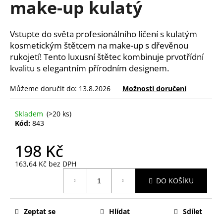
make-up kulatý
a
j
Vstupte do světa profesionálního líčení s kulatým
í
kosmetickým štětcem na make-up s dřevěnou
t
rukojetí! Tento luxusní štětec kombinuje prvotřídní
?
kvalitu s elegantním přírodním designem.
Můžeme doručit do:
13.8.2026
Možnosti doručení
Skladem
(>20 ks)
HLEDAT
Kód:
843
198 Kč
D
163,64 Kč bez DPH
o
Měrná
p
DO KOŠÍKU
cena:
o
r
u
Zeptat se
Hlídat
Sdílet