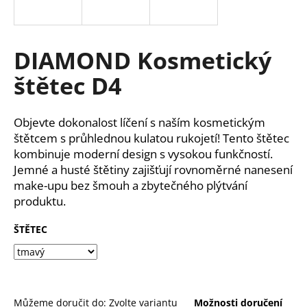
a
j
í
DIAMOND Kosmetický
t
štětec D4
?
Objevte dokonalost líčení s naším kosmetickým
štětcem s průhlednou kulatou rukojetí! Tento štětec
kombinuje moderní design s vysokou funkčností.
HLEDAT
Jemné a husté štětiny zajišťují rovnoměrné nanesení
make-upu bez šmouh a zbytečného plýtvání
produktu.
D
ŠTĚTEC
o
p
o
r
u
Můžeme doručit do:
Zvolte variantu
Možnosti doručení