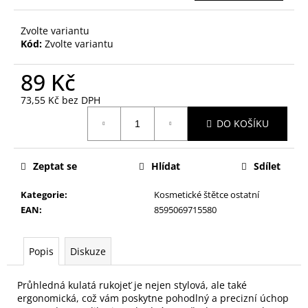
č
u
j
Zvolte variantu
Kód:
Zvolte variantu
e
m
89 Kč
e
73,55 Kč bez DPH
Měrná
NALEPOVACÍ
DO KOŠÍKU
cena:
ŘASY
SAMOLEPÍCÍ
WISPY
V0035
Zeptat se
Hlídat
Sdílet
89
Kč
Kategorie
:
Kosmetické štětce ostatní
EAN
:
8595069715580
Popis
Diskuze
Průhledná kulatá rukojeť je nejen stylová, ale také
ergonomická, což vám poskytne pohodlný a precizní úchop