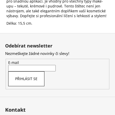
pro snadnou aplikaci. Je vhodný pro všechny typy make-
upu – tekuté, krémové i pudrové. Tento štětec není jen
nástrojem, ale také elegantním doplňkem vaší kosmetické
výbavy. Dopřejte si profesionální líčení s lehkostí a stylem!
Délka: 15,5 cm.
Z
á
Odebírat newsletter
p
Nezmeškejte žádné novinky či slevy!
a
t
E-mail
í
PŘIHLÁSIT SE
Kontakt