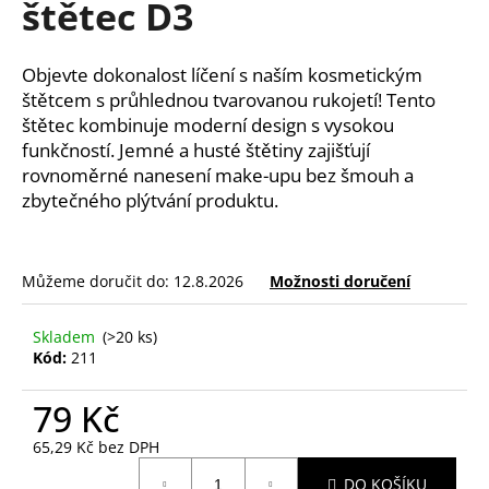
štětec D3
a
j
Objevte dokonalost líčení s naším kosmetickým
í
štětcem s průhlednou tvarovanou rukojetí! Tento
t
štětec kombinuje moderní design s vysokou
?
funkčností. Jemné a husté štětiny zajišťují
rovnoměrné nanesení make-upu bez šmouh a
zbytečného plýtvání produktu.
HLEDAT
Můžeme doručit do:
12.8.2026
Možnosti doručení
Skladem
(>20 ks)
D
Kód:
211
o
p
79 Kč
o
r
65,29 Kč bez DPH
u
Měrná
DO KOŠÍKU
cena: