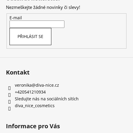
p
Nezmeškejte žádné novinky či slevy!
a
t
E-mail
í
PŘIHLÁSIT SE
Kontakt
veronika
@
diva-nice.cz
+420541210934
Sledujte nás na sociálních sítích
diva_nice_cosmetics
Informace pro Vás