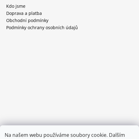
Kdo jsme
Doprava a platba
Obchodní podmínky
Podmínky ochrany osobních údajů
Provozní doba:
Na našem webu používáme soubory cookie. Dalším
8.00 - 15.00 hod (pondělí - pátek)