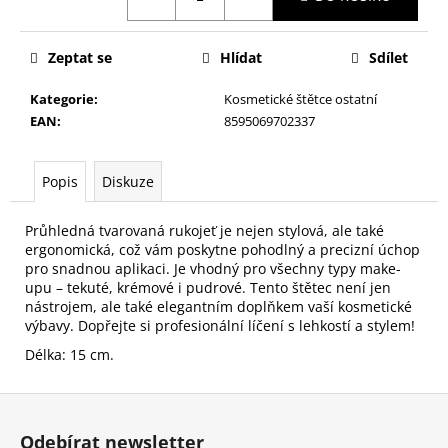
č
u
j
Zeptat se
Hlídat
Sdílet
e
m
Kategorie
:
Kosmetické štětce ostatní
e
EAN
:
8595069702337
NALEPOVACÍ
Popis
Diskuze
ŘASY
SAMOLEPÍCÍ
WISPY
Průhledná tvarovaná rukojeť je nejen stylová, ale také
V0035
ergonomická, což vám poskytne pohodlný a precizní úchop
89
pro snadnou aplikaci. Je vhodný pro všechny typy make-
Kč
upu – tekuté, krémové i pudrové. Tento štětec není jen
nástrojem, ale také elegantním doplňkem vaší kosmetické
výbavy. Dopřejte si profesionální líčení s lehkostí a stylem!
Délka: 15 cm.
Z
á
Odebírat newsletter