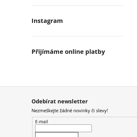
Instagram
Přijímáme online platby
Z
á
Odebírat newsletter
p
Nezmeškejte žádné novinky či slevy!
a
t
E-mail
í