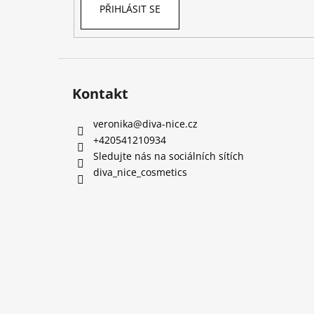
PŘIHLÁSIT SE
Kontakt
veronika
@
diva-nice.cz
+420541210934
Sledujte nás na sociálních sítích
diva_nice_cosmetics