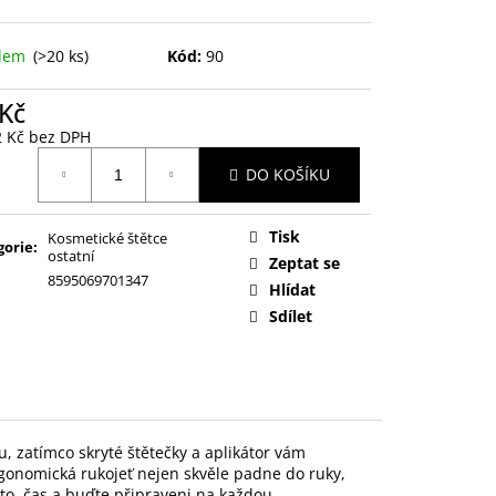
adem
(>20 ks)
Kód:
90
 Kč
2 Kč bez DPH
ná
DO KOŠÍKU
:
Tisk
Kosmetické štětce
gorie
:
ostatní
Zeptat se
8595069701347
Hlídat
Sdílet
, zatímco skryté štětečky a aplikátor vám
ergonomická rukojeť nejen skvěle padne do ruky,
sto, čas a buďte připraveni na každou