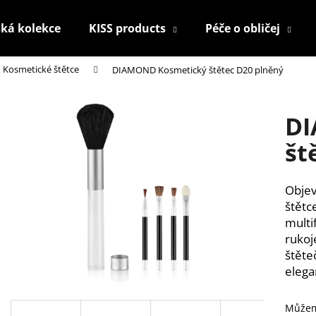
ká kolekce
KISS products
Péče o obličej
Kosmetické štětce
DIAMOND Kosmetický štětec D20 plněný
Co potřebujete najít?
DI
HLEDAT
št
Objev
Doporučujeme
štětc
multi
rukoj
štěte
elega
KONTUROVACÍ TUŽKA NA OČI
NALEPOVACÍ ŘAS
Můžem