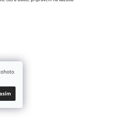
tohoto
asím