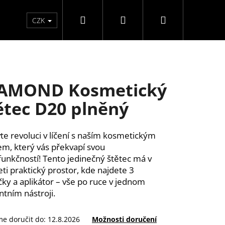
Hledat
Přihlášení
Nákupní
Péče o ruce
Péče o nohy
F3 kolekce
Pé
CZK
košík
AMOND Kosmetický
ětec D20 plněný
te revoluci v líčení s naším kosmetickým
em, který vás překvapí svou
funkčností! Tento jedinečný štětec má v
eti praktický prostor, kde najdete 3
čky a aplikátor – vše po ruce v jednom
ntním nástroji.
Y SAMOLEPÍCÍ WISPY
e doručit do:
12.8.2026
Možnosti doručení