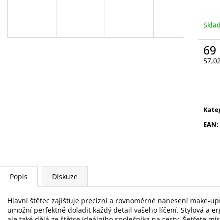
VYSOUVACÍ S OŘEZÁVÁTKEM 01 ČERNÁ
V0035
85 Kč
89 Kč
Skl
69
57,0
Měr
cena
Kate
EAN
:
Popis
Diskuze
Hlavní štětec zajišťuje precizní a rovnoměrné nanesení make-upu
umožní perfektně doladit každý detail vašeho líčení. Stylová a 
ale také dělá ze štětce ideálního společníka na cesty. Šetřete mí