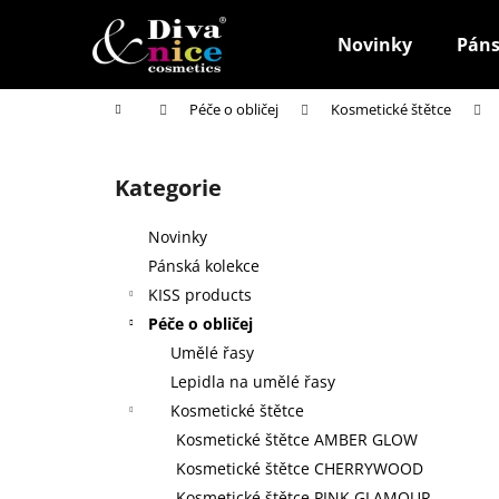
K
Přejít
na
o
Novinky
Páns
obsah
Zpět
Zpět
š
do
do
í
Domů
Péče o obličej
Kosmetické štětce
k
obchodu
obchodu
P
o
Kategorie
Přeskočit
s
kategorie
t
Novinky
r
Pánská kolekce
a
KISS products
n
Péče o obličej
n
Umělé řasy
í
Lepidla na umělé řasy
p
Kosmetické štětce
a
Kosmetické štětce AMBER GLOW
n
Kosmetické štětce CHERRYWOOD
HOUBIČKA NA MAKE-UP, KULATÁ
e
Kosmetické štětce PINK GLAMOUR