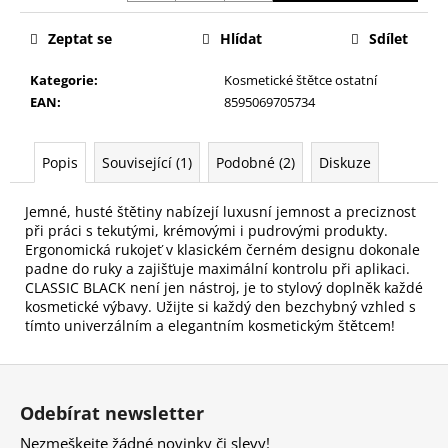
č
u
Zeptat se
Hlídat
Sdílet
j
e
Kategorie
:
Kosmetické štětce ostatní
m
EAN
:
8595069705734
e
Popis
Související (1)
Podobné (2)
Diskuze
KONTUROVACÍ
TUŽKA
NA
Jemné, husté štětiny nabízejí luxusní jemnost a preciznost
OČI
při práci s tekutými, krémovými i pudrovými produkty.
VYSOUVACÍ
Ergonomická rukojeť v klasickém černém designu dokonale
S
padne do ruky a zajišťuje maximální kontrolu při aplikaci.
OŘEZÁVÁTKEM
CLASSIC BLACK není jen nástroj, je to stylový doplněk každé
01
kosmetické výbavy. Užijte si každý den bezchybný vzhled s
ČERNÁ
tímto univerzálním a elegantním kosmetickým štětcem!
85
Kč
Z
á
Odebírat newsletter
p
Nezmeškejte žádné novinky či slevy!