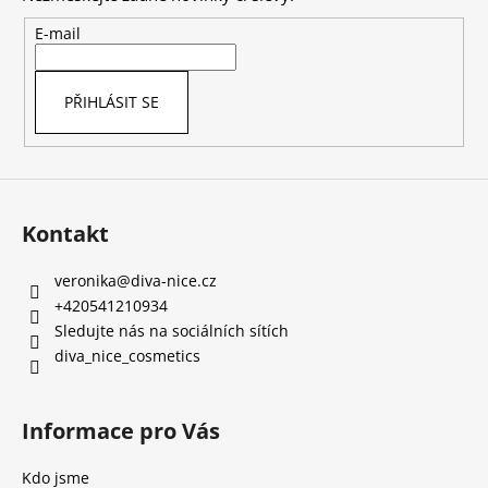
a
t
E-mail
í
PŘIHLÁSIT SE
Kontakt
veronika
@
diva-nice.cz
+420541210934
Sledujte nás na sociálních sítích
diva_nice_cosmetics
Informace pro Vás
Kdo jsme