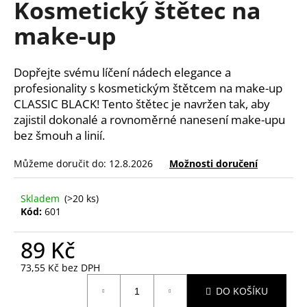
Kosmetický štětec na
a
make-up
j
í
t
Dopřejte svému líčení nádech elegance a
?
profesionality s kosmetickým štětcem na make-up
CLASSIC BLACK! Tento štětec je navržen tak, aby
zajistil dokonalé a rovnoměrné nanesení make-upu
bez šmouh a linií.
HLEDAT
Můžeme doručit do:
12.8.2026
Možnosti doručení
Skladem
(>20 ks)
Kód:
601
D
o
89 Kč
p
o
73,55 Kč bez DPH
r
Měrná
DO KOŠÍKU
u
cena: