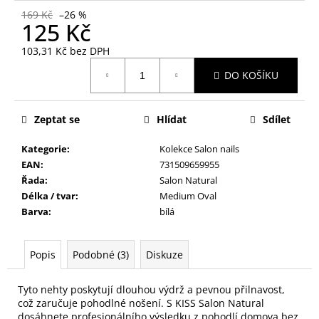
č
169 Kč
–26 %
u
125 Kč
j
e
103,31 Kč bez DPH
m
Měrná
DO KOŠÍKU
cena:
e
Zeptat se
Hlídat
Sdílet
PILNÍK
NA
NEHTY
Kategorie
:
Kolekce Salon nails
SKLENĚNÝ
EAN
:
731509659955
V
Řada
:
Salon Natural
PLASTOVÉM
POUZDŘE
Délka / tvar
:
Medium Oval
Barva
:
bílá
79
Kč
Popis
Podobné (3)
Diskuze
Tyto nehty poskytují dlouhou výdrž a pevnou přilnavost,
což zaručuje pohodlné nošení. S KISS Salon Natural
dosáhnete profesionálního výsledku z pohodlí domova bez