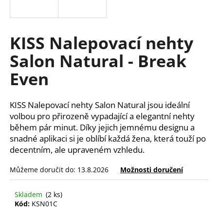
a
j
í
KISS Nalepovací nehty
t
Salon Natural - Break
?
Even
KISS Nalepovací nehty Salon Natural jsou ideální
HLEDAT
volbou pro přirozeně vypadající a elegantní nehty
během pár minut. Díky jejich jemnému designu a
snadné aplikaci si je oblíbí každá žena, která touží po
decentním, ale upraveném vzhledu.
D
o
Můžeme doručit do:
13.8.2026
Možnosti doručení
p
o
Skladem
(2 ks)
r
Kód:
KSN01C
u