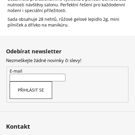
nutnosti návštěvy salonu. Perfektní řešení pro každodenní
nošení i speciální příležitosti.
Sada obsahuje 28 nehtů, růžové gelové lepidlo 2g, mini
pilníček a dřívko na manikúru.
Z
á
Odebírat newsletter
p
Nezmeškejte žádné novinky či slevy!
a
t
E-mail
í
PŘIHLÁSIT SE
Kontakt