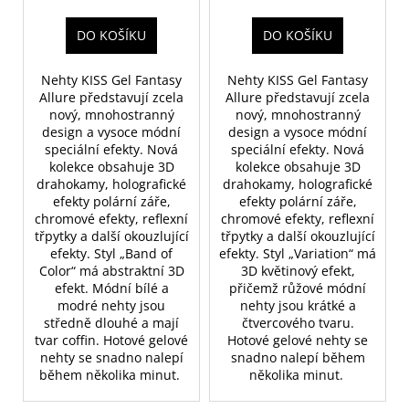
DO KOŠÍKU
DO KOŠÍKU
Nehty KISS Gel Fantasy
Nehty KISS Gel Fantasy
Allure představují zcela
Allure představují zcela
nový, mnohostranný
nový, mnohostranný
design a vysoce módní
design a vysoce módní
speciální efekty.
Nová
speciální efekty.
Nová
kolekce obsahuje 3D
kolekce obsahuje 3D
drahokamy, holografické
drahokamy, holografické
efekty polární záře,
efekty polární záře,
chromové efekty, reflexní
chromové efekty, reflexní
třpytky a další okouzlující
třpytky a další okouzlující
efekty.
Styl „Band of
efekty.
Styl „Variation“ má
Color“ má abstraktní 3D
3D květinový efekt,
efekt.
Módní bílé a
přičemž r
ůžové módní
modré nehty jsou
nehty jsou krátké a
středně dlouhé a mají
čtvercového tvaru.
tvar coffin
.
Hotové gelové
Hotové gelové nehty se
nehty se snadno nalepí
snadno nalepí během
během několika minut.
několika minut.