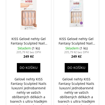
r
č
ý
u
o
p
j
d
i
e
u
s
m
k
e
p
t
r
ů
o
KISS Gelové nehty Gel
KISS Gelové nehty Gel
NALEPOVACÍ
Fantasy Sculpted Nails
Fantasy Sculpted Nails
UMĚLÉ
d
- 4The Cause
- Hold Me Closer
NEHTY
Skladem
(1 ks)
Skladem
(1 ks)
u
FM
205,79 Kč bez DPH
205,79 Kč bez DPH
GIRLS
249 Kč
249 Kč
k
+
t
LEPIDLO,
DO KOŠÍKU
DO KOŠÍKU
Č.4
ů
75
Kč
Gelové nehty KISS
Gelové nehty KISS
Fantasy Sculpted Nails
Fantasy Sculpted Nails
luxusní jednobarevné
luxusní jednobarevné
nehty ve vašich
nehty ve vašich
oblíbených délkách a
oblíbených délkách a
tvarech s ultra hladkým
tvarech s ultra hladkým