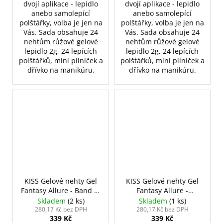
dvojí aplikace - lepidlo
dvojí aplikace - lepidlo
anebo samolepící
anebo samolepící
polštářky, volba je jen na
polštářky, volba je jen na
Vás. Sada obsahuje 24
Vás. Sada obsahuje 24
nehtům růžové gelové
nehtům růžové gelové
lepidlo 2g, 24 lepících
lepidlo 2g, 24 lepících
polštářků, mini pilníček a
polštářků, mini pilníček a
dřívko na manikúru.
dřívko na manikúru.
KISS Gelové nehty Gel
KISS Gelové nehty Gel
Fantasy Allure - Band of
Fantasy Allure -
Color
Variation
Skladem
(2 ks)
Skladem
(1 ks)
280,17 Kč bez DPH
280,17 Kč bez DPH
339 Kč
339 Kč