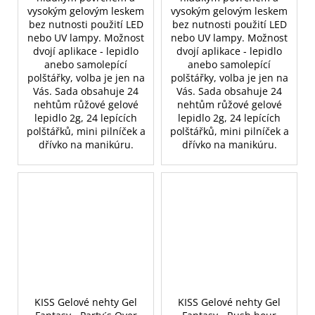
vysokým gelovým leskem
vysokým gelovým leskem
bez nutnosti použití LED
bez nutnosti použití LED
nebo UV lampy. Možnost
nebo UV lampy. Možnost
dvojí aplikace - lepidlo
dvojí aplikace - lepidlo
anebo samolepící
anebo samolepící
polštářky, volba je jen na
polštářky, volba je jen na
Vás. Sada obsahuje 24
Vás. Sada obsahuje 24
nehtům růžové gelové
nehtům růžové gelové
lepidlo 2g, 24 lepících
lepidlo 2g, 24 lepících
polštářků, mini pilníček a
polštářků, mini pilníček a
dřívko na manikúru.
dřívko na manikúru.
KISS Gelové nehty Gel
KISS Gelové nehty Gel