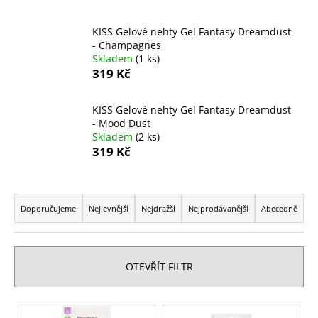
a
j
KISS Gelové nehty Gel Fantasy Dreamdust
- Champagnes
í
Skladem
(1 ks)
t
319 Kč
?
KISS Gelové nehty Gel Fantasy Dreamdust
- Mood Dust
Skladem
(2 ks)
319 Kč
HLEDAT
Ř
a
Doporučujeme
Nejlevnější
Nejdražší
Nejprodávanější
Abecedně
D
z
o
e
p
n
OTEVŘÍT FILTR
o
í
r
p
u
V