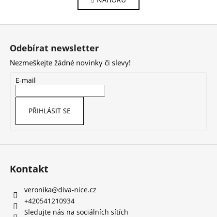
l
n
k
á
o
d
Z
v
a
á
á
c
Odebírat newsletter
n
p
í
í
Nezmeškejte žádné novinky či slevy!
p
a
r
t
E-mail
v
í
k
y
PŘIHLÁSIT SE
v
ý
p
i
s
Kontakt
u
veronika
@
diva-nice.cz
+420541210934
Sledujte nás na sociálních sítích