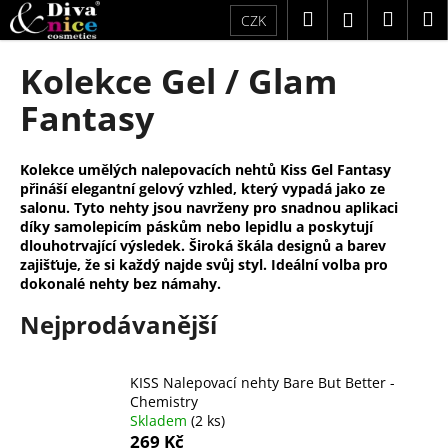
K
Přejít
Hledat
Náku
M
Přihlášení
CZK
na
o
obsah
Zpět
Zpět
košík
š
Kolekce Gel / Glam
í
C
Fantasy
k
o
p
Kolekce umělých nalepovacích nehtů Kiss Gel Fantasy
o
přináší elegantní gelový vzhled, který vypadá jako ze
t
salonu. Tyto nehty jsou navrženy pro snadnou aplikaci
díky samolepicím páskům nebo lepidlu a poskytují
ř
dlouhotrvající výsledek. Široká škála designů a barev
e
zajišťuje, že si každý najde svůj styl. Ideální volba pro
dokonalé nehty bez námahy.
b
u
Nejprodávanější
j
e
KISS Nalepovací nehty Bare But Better -
t
Chemistry
e
Skladem
(2 ks)
269 Kč
n