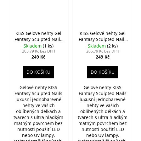
KISS Gelové nehty Gel
KISS Gelové nehty Gel
Fantasy Sculpted Nails
Fantasy Sculpted Nails
- Start Over
- Sunshine Beauty
Skladem
(1 ks)
Skladem
(2 ks)
205,79 Kč bez DPH
205,79 Kč bez DPH
249 Kč
249 Kč
DO KOŠÍKU
DO KOŠÍKU
Gelové nehty KISS
Gelové nehty KISS
Fantasy Sculpted Nails
Fantasy Sculpted Nails
luxusní jednobarevné
luxusní jednobarevné
nehty ve vašich
nehty ve vašich
oblíbených délkách a
oblíbených délkách a
tvarech s ultra hladkým
tvarech s ultra hladkým
matným povrchem bez
matným povrchem bez
nutnosti použití LED
nutnosti použití LED
nebo UV lampy.
nebo UV lampy.