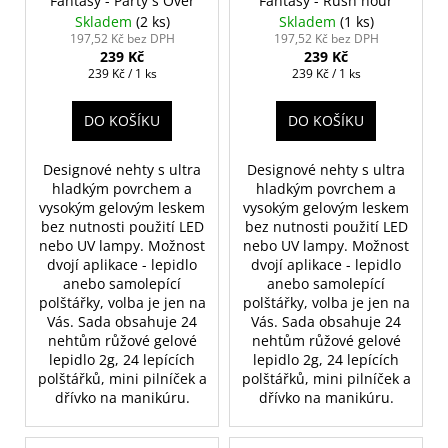
Fantasy - Party´s Over
Fantasy - Rush hour
Skladem
(2 ks)
Skladem
(1 ks)
197,52 Kč bez DPH
197,52 Kč bez DPH
239 Kč
239 Kč
Měrná
Měrná
239 Kč / 1 ks
239 Kč / 1 ks
cena:
cena:
DO KOŠÍKU
DO KOŠÍKU
Designové nehty s ultra
Designové nehty s ultra
hladkým povrchem a
hladkým povrchem a
vysokým gelovým leskem
vysokým gelovým leskem
bez nutnosti použití LED
bez nutnosti použití LED
nebo UV lampy. Možnost
nebo UV lampy. Možnost
dvojí aplikace - lepidlo
dvojí aplikace - lepidlo
anebo samolepící
anebo samolepící
polštářky, volba je jen na
polštářky, volba je jen na
Vás. Sada obsahuje 24
Vás. Sada obsahuje 24
nehtům růžové gelové
nehtům růžové gelové
lepidlo 2g, 24 lepících
lepidlo 2g, 24 lepících
polštářků, mini pilníček a
polštářků, mini pilníček a
dřívko na manikúru.
dřívko na manikúru.