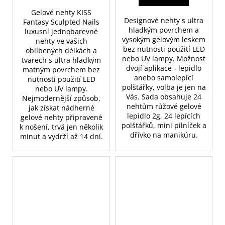
Gelové nehty KISS
Designové nehty s ultra
Fantasy Sculpted Nails
hladkým povrchem a
luxusní jednobarevné
vysokým gelovým leskem
nehty ve vašich
bez nutnosti použití LED
oblíbených délkách a
nebo UV lampy. Možnost
tvarech s ultra hladkým
dvojí aplikace - lepidlo
matným povrchem bez
anebo samolepící
nutnosti použití LED
polštářky, volba je jen na
nebo UV lampy.
Vás. Sada obsahuje 24
Nejmodernější způsob,
nehtům růžové gelové
jak získat nádherné
lepidlo 2g, 24 lepících
gelové nehty připravené
polštářků, mini pilníček a
k nošení, trvá jen několik
dřívko na manikúru.
minut a vydrží až 14 dní.