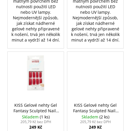
matným povrchem bez
matným povrchem bez
nutnosti použití LED
nutnosti použití LED
nebo UV lampy.
nebo UV lampy.
Nejmodernější způsob,
Nejmodernější způsob,
jak získat nádherné
jak získat nádherné
gelové nehty připravené
gelové nehty připravené
k nošení, trvá jen několik
k nošení, trvá jen několik
minut a vydrží až 14 dní.
minut a vydrží až 14 dní.
KISS Gelové nehty Gel
KISS Gelové nehty Gel
Fantasy Sculpted Nails
Fantasy Sculpted Nails
- Life
- Night After
Skladem
(1 ks)
Skladem
(2 ks)
205,79 Kč bez DPH
205,79 Kč bez DPH
249 Kč
249 Kč