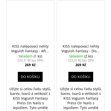
KISS nalepovací nehty
KISS nalepovací nehty
Voguish Fantasy - After
Voguish Fantasy - Disco
Glow
Ball
Skladem
(1 ks)
Skladem
(2 ks)
222,31 Kč bez DPH
222,31 Kč bez DPH
269 Kč
269 Kč
DO KOŠÍKU
DO KOŠÍKU
Užijte si celou řadu stylů,
Užijte si celou řadu stylů,
barev, tvarů a velikostí s
barev, tvarů a velikostí s
KISS Voguish Fantasy
KISS Voguish Fantasy
Press On Nails s
Press On Nails s
lepidlem. Tyto umělé
lepidlem. Tyto umělé