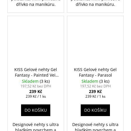
dřívko na manikúru.
dřívko na manikúru.
KISS Gelové nehty Gel
KISS Gelové nehty Gel
Fantasy - Painted Veil
Fantasy - Parasol
Medium
Skladem
(3 ks)
Skladem
(3 ks)
197,52 Kč bez DPH
197,52 Kč bez DPH
239 Kč
239 Kč
Měrná
Měrná
239 Kč / 1 ks
239 Kč / 1 ks
cena:
cena:
DO KOŠÍKU
DO KOŠÍKU
Designové nehty s ultra
Designové nehty s ultra
hladkým povrchem a
hladkým povrchem a