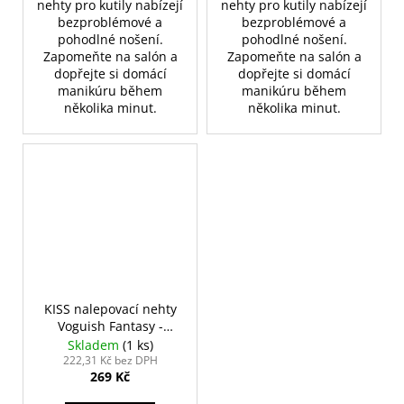
nehty pro kutily nabízejí
nehty pro kutily nabízejí
bezproblémové a
bezproblémové a
pohodlné nošení.
pohodlné nošení.
Zapomeňte na salón a
Zapomeňte na salón a
dopřejte si domácí
dopřejte si domácí
manikúru během
manikúru během
několika minut.
několika minut.
KISS nalepovací nehty
Voguish Fantasy -
Éclatant
Skladem
(1 ks)
222,31 Kč bez DPH
269 Kč