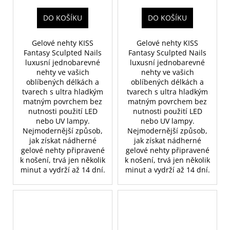
DO KOŠÍKU
DO KOŠÍKU
Gelové nehty KISS
Gelové nehty KISS
Fantasy Sculpted Nails
Fantasy Sculpted Nails
luxusní jednobarevné
luxusní jednobarevné
nehty ve vašich
nehty ve vašich
oblíbených délkách a
oblíbených délkách a
tvarech s ultra hladkým
tvarech s ultra hladkým
matným povrchem bez
matným povrchem bez
nutnosti použití LED
nutnosti použití LED
nebo UV lampy.
nebo UV lampy.
Nejmodernější způsob,
Nejmodernější způsob,
jak získat nádherné
jak získat nádherné
gelové nehty připravené
gelové nehty připravené
k nošení, trvá jen několik
k nošení, trvá jen několik
minut a vydrží až 14 dní.
minut a vydrží až 14 dní.