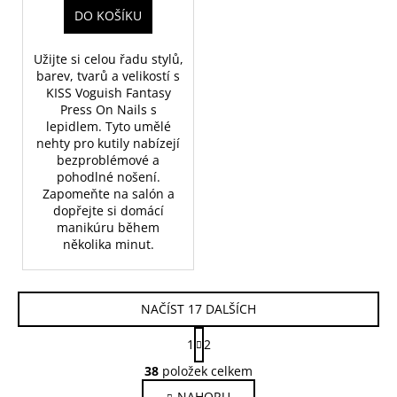
DO KOŠÍKU
Užijte si celou řadu stylů,
barev, tvarů a velikostí s
KISS Voguish Fantasy
Press On Nails s
lepidlem. Tyto umělé
nehty pro kutily nabízejí
bezproblémové a
pohodlné nošení.
Zapomeňte na salón a
dopřejte si domácí
manikúru během
několika minut.
NAČÍST 17 DALŠÍCH
S
1
2
t
O
r
38
položek celkem
v
á
NAHORU