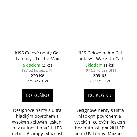
KISS Gelové nehty Gel
KISS Gelové nehty Gel
Fantasy - To The Max
Fantasy - Wake Up Call
Skladem
(2 ks)
Skladem
(1 ks)
197,52 Kč bez DPH
197,52 Kč bez DPH
239 Kč
239 Kč
Měrná
Měrná
239 Kč / 1 ks
239 Kč / 1 ks
cena:
cena:
DO KOŠÍKU
DO KOŠÍKU
Designové nehty s ultra
Designové nehty s ultra
hladkým povrchem a
hladkým povrchem a
vysokým gelovým leskem
vysokým gelovým leskem
bez nutnosti použití LED
bez nutnosti použití LED
nebo UV lampy. Možnost
nebo UV lampy. Možnost