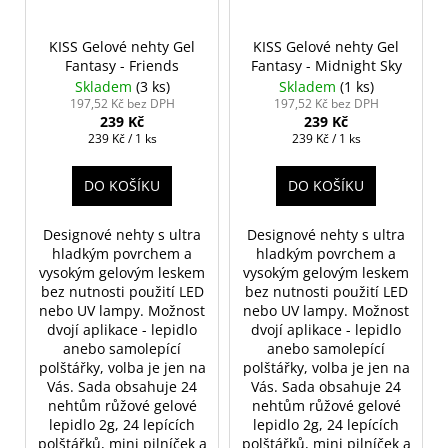
KISS Gelové nehty Gel
KISS Gelové nehty Gel
Fantasy - Friends
Fantasy - Midnight Sky
Skladem
(3 ks)
Skladem
(1 ks)
197,52 Kč bez DPH
197,52 Kč bez DPH
239 Kč
239 Kč
Měrná
Měrná
239 Kč / 1 ks
239 Kč / 1 ks
cena:
cena:
DO KOŠÍKU
DO KOŠÍKU
Designové nehty s ultra
Designové nehty s ultra
hladkým povrchem a
hladkým povrchem a
vysokým gelovým leskem
vysokým gelovým leskem
bez nutnosti použití LED
bez nutnosti použití LED
nebo UV lampy. Možnost
nebo UV lampy. Možnost
dvojí aplikace - lepidlo
dvojí aplikace - lepidlo
anebo samolepící
anebo samolepící
polštářky, volba je jen na
polštářky, volba je jen na
Vás. Sada obsahuje 24
Vás. Sada obsahuje 24
nehtům růžové gelové
nehtům růžové gelové
lepidlo 2g, 24 lepících
lepidlo 2g, 24 lepících
polštářků, mini pilníček a
polštářků, mini pilníček a