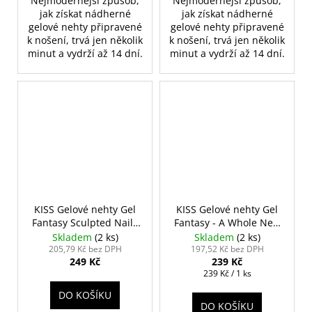
Nejmodernější způsob,
Nejmodernější způsob,
jak získat nádherné
jak získat nádherné
gelové nehty připravené
gelové nehty připravené
k nošení, trvá jen několik
k nošení, trvá jen několik
minut a vydrží až 14 dní.
minut a vydrží až 14 dní.
KISS Gelové nehty Gel
KISS Gelové nehty Gel
Fantasy Sculpted Nails
Fantasy - A Whole New
- True Colour
World
Skladem
(2 ks)
Skladem
(2 ks)
205,79 Kč bez DPH
197,52 Kč bez DPH
249 Kč
239 Kč
Měrná
239 Kč / 1 ks
cena:
DO KOŠÍKU
DO KOŠÍKU