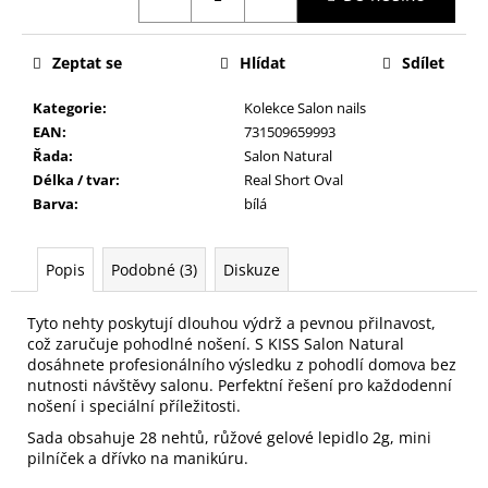
č
u
j
Zeptat se
Hlídat
Sdílet
e
m
Kategorie
:
Kolekce Salon nails
e
EAN
:
731509659993
Řada
:
Salon Natural
Délka / tvar
:
Real Short Oval
KONTUROVACÍ
Barva
:
bílá
TUŽKA
NA
OČI
VYSOUVACÍ
Popis
Podobné (3)
Diskuze
S
OŘEZÁVÁTKEM
01
Tyto nehty poskytují dlouhou výdrž a pevnou přilnavost,
ČERNÁ
což zaručuje pohodlné nošení. S KISS Salon Natural
85
dosáhnete profesionálního výsledku z pohodlí domova bez
Kč
nutnosti návštěvy salonu. Perfektní řešení pro každodenní
nošení i speciální příležitosti.
Sada obsahuje 28 nehtů, růžové gelové lepidlo 2g, mini
pilníček a dřívko na manikúru.