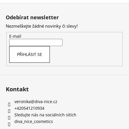
Z
á
Odebírat newsletter
p
Nezmeškejte žádné novinky či slevy!
a
t
E-mail
í
PŘIHLÁSIT SE
Kontakt
veronika
@
diva-nice.cz
+420541210934
Sledujte nás na sociálních sítích
diva_nice_cosmetics