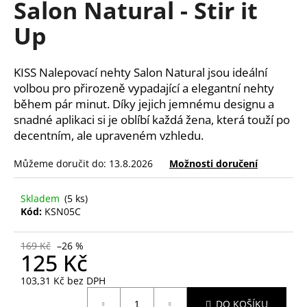
Salon Natural - Stir it
a
Up
j
í
t
KISS Nalepovací nehty Salon Natural jsou ideální
?
volbou pro přirozeně vypadající a elegantní nehty
během pár minut. Díky jejich jemnému designu a
snadné aplikaci si je oblíbí každá žena, která touží po
decentním, ale upraveném vzhledu.
HLEDAT
Můžeme doručit do:
13.8.2026
Možnosti doručení
Skladem
(5 ks)
Kód:
KSN05C
D
o
169 Kč
–26 %
p
125 Kč
o
r
103,31 Kč bez DPH
u
Měrná
DO KOŠÍKU
cena: