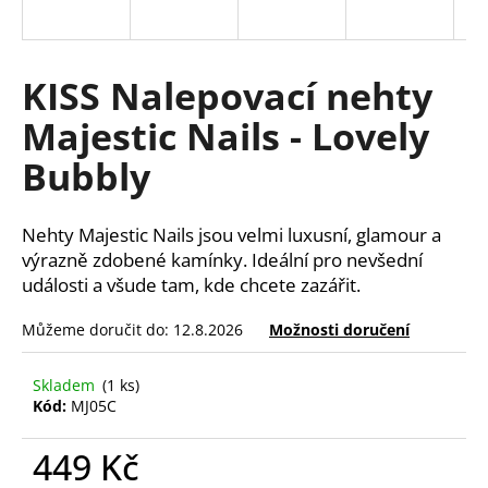
a
j
í
KISS Nalepovací nehty
t
Majestic Nails - Lovely
?
Bubbly
Nehty Majestic Nails jsou velmi luxusní, glamour a
HLEDAT
výrazně zdobené kamínky. Ideální pro nevšední
události a všude tam, kde chcete zazářit.
Můžeme doručit do:
12.8.2026
Možnosti doručení
D
o
Skladem
(1 ks)
p
Kód:
MJ05C
o
r
449 Kč
u