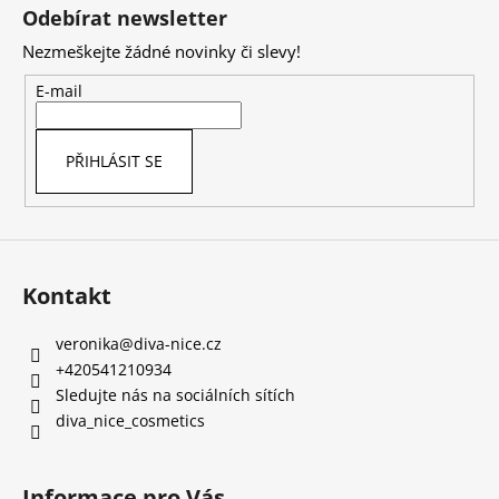
á
Odebírat newsletter
p
Nezmeškejte žádné novinky či slevy!
a
t
E-mail
í
PŘIHLÁSIT SE
Kontakt
veronika
@
diva-nice.cz
+420541210934
Sledujte nás na sociálních sítích
diva_nice_cosmetics
Informace pro Vás