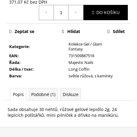
č
371,07 Kč bez DPH
u
Měrná
DO KOŠÍKU
cena:
j
e
m
Zeptat se
Hlídat
Sdílet
e
Kolekce Gel / Glam
Kategorie
:
Fantasy
PILNÍK
EAN
:
731509887518
NA
Řada
:
Majestic Nails
NEHTY
Z
Délka / tvar
:
Long Coffin
JAPONSKÉHO
Barva
:
světle růžová, s kamínky
PAPÍRU,
OVÁLNÝ
49
Popis
Podobné (1)
Diskuze
Kč
Sada obsahuje 30 nehtů, růžové gelové lepidlo 2g, 24
lepících polštářků, mini pilníček a dřívko na manikúru.
Z