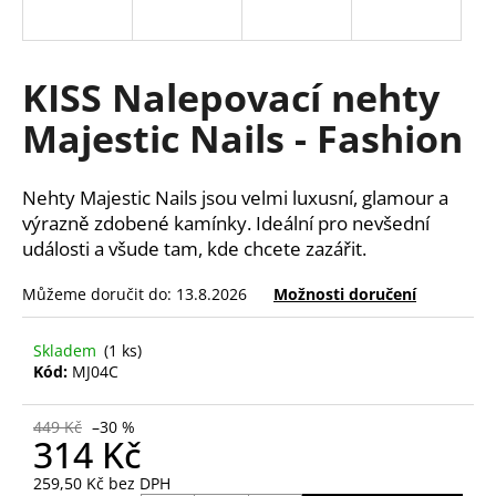
a
j
í
KISS Nalepovací nehty
t
Majestic Nails - Fashion
?
Nehty Majestic Nails jsou velmi luxusní, glamour a
výrazně zdobené kamínky. Ideální pro nevšední
události a všude tam, kde chcete zazářit.
HLEDAT
Můžeme doručit do:
13.8.2026
Možnosti doručení
D
Skladem
(1 ks)
Kód:
MJ04C
o
p
o
449 Kč
–30 %
314 Kč
r
u
259,50 Kč bez DPH