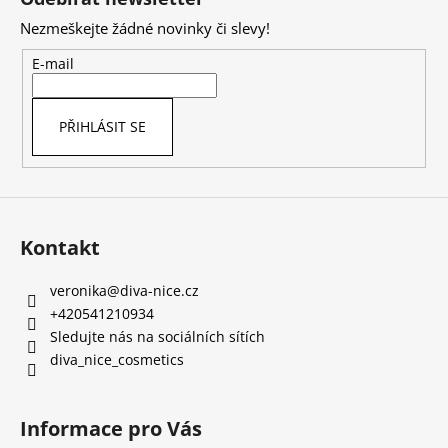
p
Nezmeškejte žádné novinky či slevy!
a
t
E-mail
í
PŘIHLÁSIT SE
Kontakt
veronika
@
diva-nice.cz
+420541210934
Sledujte nás na sociálních sítích
diva_nice_cosmetics
Informace pro Vás