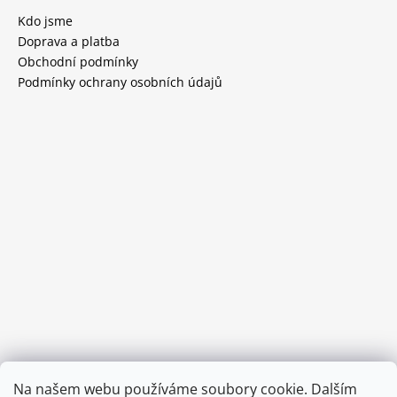
Kdo jsme
Doprava a platba
Obchodní podmínky
Podmínky ochrany osobních údajů
Provozní doba:
Na našem webu používáme soubory cookie. Dalším