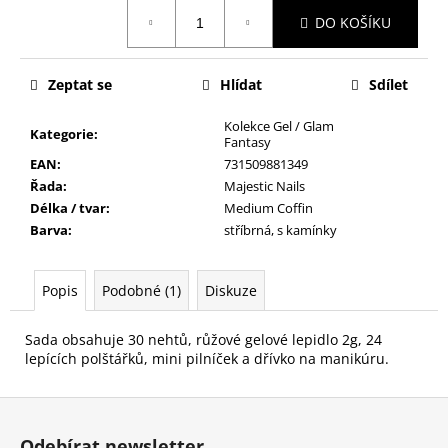
č
Měrná
u
DO KOŠÍKU
cena:
j
e
Zeptat se
Hlídat
Sdílet
m
e
Kolekce Gel / Glam
Kategorie
:
Fantasy
EAN
:
731509881349
PILNÍK
Řada
:
Majestic Nails
NA
NEHTY
Délka / tvar
:
Medium Coffin
Z
Barva
:
stříbrná, s kamínky
JAPONSKÉHO
PAPÍRU,
OVÁLNÝ
Popis
Podobné (1)
Diskuze
49
Kč
Sada obsahuje 30 nehtů, růžové gelové lepidlo 2g, 24
lepících polštářků, mini pilníček a dřívko na manikúru.
Z
á
Odebírat newsletter