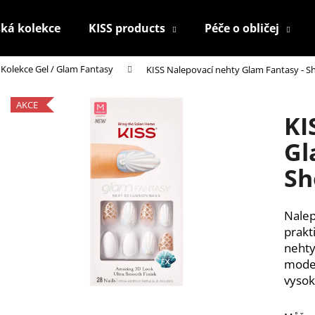
ká kolekce
KISS products
Péče o obličej
Kolekce Gel / Glam Fantasy
KISS Nalepovací nehty Glam Fantasy - S
Co potřebujete najít?
AKCE
KI
HLEDAT
Gl
Sh
Doporučujeme
Nalep
prakt
nehty
mode
vysok
KONTUROVACÍ TUŽKA NA OČI
NALEPOVACÍ ŘAS