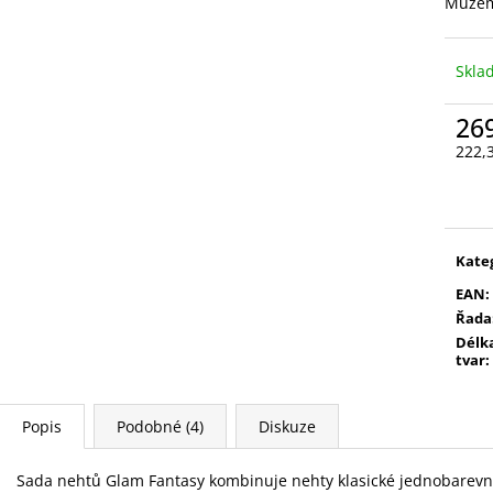
VYSOUVACÍ S OŘEZÁVÁTKEM 01 ČERNÁ
V0035
Můžem
85 Kč
89 Kč
Skl
26
222,
Měr
cena
Kate
EAN
:
Řada
Délka
tvar
:
Popis
Podobné (4)
Diskuze
Sada nehtů Glam Fantasy kombinuje nehty klasické jednobarevné s