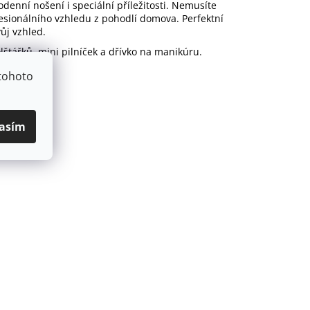
denní nošení i speciální příležitosti. Nemusíte
esionálního vzhledu z pohodlí domova. Perfektní
ůj vzhled.
lštářků, mini pilníček a dřívko na manikúru.
tohoto
asím