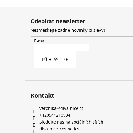
Z
á
Odebírat newsletter
p
Nezmeškejte žádné novinky či slevy!
a
t
E-mail
í
PŘIHLÁSIT SE
Kontakt
veronika
@
diva-nice.cz
+420541210934
Sledujte nás na sociálních sítích
diva_nice_cosmetics