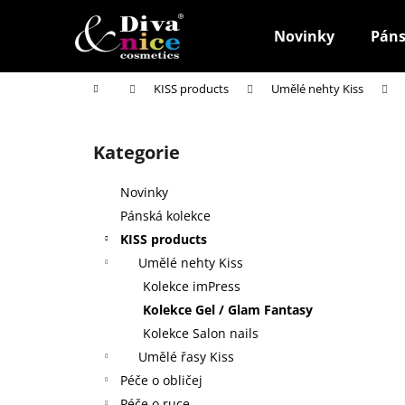
K
Přejít
na
o
Novinky
Páns
obsah
Zpět
Zpět
š
do
do
í
Domů
KISS products
Umělé nehty Kiss
k
obchodu
obchodu
P
o
Kategorie
Přeskočit
s
kategorie
t
Novinky
r
Pánská kolekce
a
KISS products
n
Umělé nehty Kiss
n
Kolekce imPress
í
Kolekce Gel / Glam Fantasy
p
Kolekce Salon nails
a
Umělé řasy Kiss
n
Péče o obličej
HOUBIČKA NA MAKE-UP, KULATÁ
e
Péče o ruce