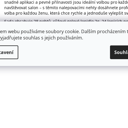
snadné aplikaci a pevné přilnavosti jsou ideální volbou pro každo
navštěvovat salon – s těmito nalepovacími nehty dosáhnete prof
volba pro každou ženu, která chce rychle a jednoduše vylepšit sv
Sada obsahuje 28 nehtů, růžové gelové lepidlo 2g, 24 lepících po
em webu používáme soubory cookie. Dalším procházením 
yjadřujete souhlas s jejich používáním.
tavení
Souhl