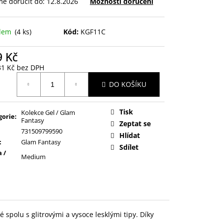
e doručit do:
12.8.2026
Možnosti doručení
adem
(4 ks)
Kód:
KGF11C
9 Kč
31 Kč bez DPH
ná
DO KOŠÍKU
:
Tisk
Kolekce Gel / Glam
gorie
:
Fantasy
Zeptat se
731509799590
Hlídat
:
Glam Fantasy
Sdílet
 /
Medium
polu s glitrovými a vysoce lesklými tipy. Díky