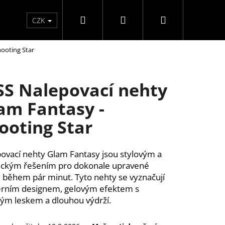
Hledat
Přihlášení
Nákupní
Péče o ruce
Péče o nohy
F3 kolekce
Pé
CZK
hooting Star
košík
SS Nalepovací nehty
am Fantasy -
ooting Star
ovací nehty Glam Fantasy jsou stylovým a
ickým řešením pro dokonale upravené
 během pár minut. Tyto nehty se vyznačují
rním designem, gelovým efektem s
ým leskem a dlouhou výdrží.
Y SAMOLEPÍCÍ WISPY