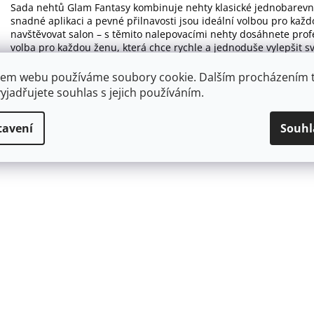
Sada nehtů Glam Fantasy kombinuje nehty klasické jednobarevné s
snadné aplikaci a pevné přilnavosti jsou ideální volbou pro každo
navštěvovat salon – s těmito nalepovacími nehty dosáhnete prof
volba pro každou ženu, která chce rychle a jednoduše vylepšit sv
Sada obsahuje 28 nehtů, růžové gelové lepidlo 2g, 24 lepících po
em webu používáme soubory cookie. Dalším procházením 
yjadřujete souhlas s jejich používáním.
tavení
Souhl