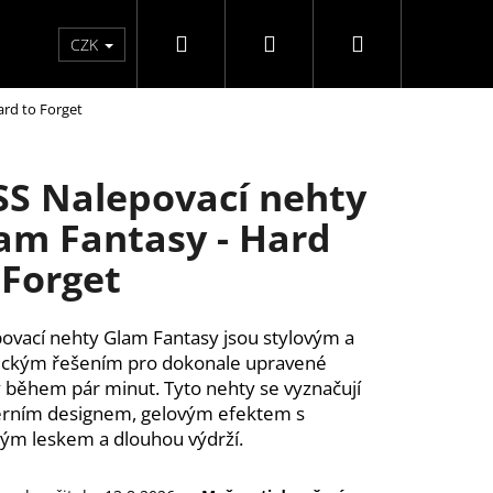
Hledat
Přihlášení
Nákupní
Péče o ruce
Péče o nohy
F3 kolekce
Pé
CZK
ard to Forget
košík
SS Nalepovací nehty
am Fantasy - Hard
 Forget
ovací nehty Glam Fantasy jsou stylovým a
ickým řešením pro dokonale upravené
 během pár minut. Tyto nehty se vyznačují
rním designem, gelovým efektem s
ým leskem a dlouhou výdrží.
ĚLÉ NEHTY FM GIRLS +