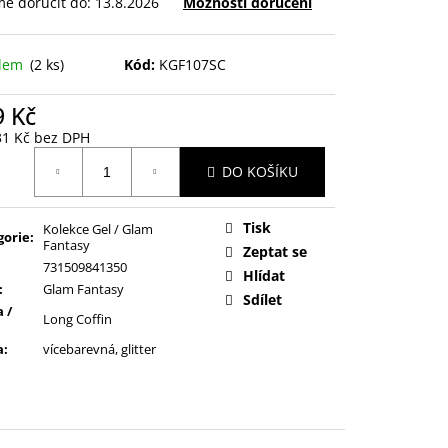
e doručit do:
13.8.2026
Možnosti doručení
adem
(2 ks)
Kód:
KGF107SC
9 Kč
31 Kč bez DPH
ná
DO KOŠÍKU
:
Tisk
Kolekce Gel / Glam
gorie
:
Fantasy
Zeptat se
731509841350
Hlídat
:
Glam Fantasy
Sdílet
 /
Long Coffin
a
:
vícebarevná, glitter