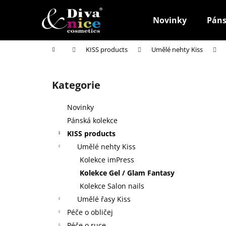
K
Přejít
na
o
Novinky
Páns
obsah
Zpět
Zpět
š
do
do
í
Domů
KISS products
Umělé nehty Kiss
k
obchodu
obchodu
P
o
Kategorie
Přeskočit
s
kategorie
t
Novinky
r
Pánská kolekce
a
KISS products
n
Umělé nehty Kiss
n
Kolekce imPress
í
Kolekce Gel / Glam Fantasy
p
Kolekce Salon nails
a
Umělé řasy Kiss
n
Péče o obličej
HOUBIČKA NA MAKE-UP, KULATÁ
e
Péče o ruce