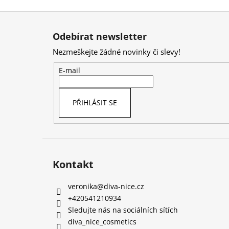
Z
á
Odebírat newsletter
p
Nezmeškejte žádné novinky či slevy!
a
t
E-mail
í
PŘIHLÁSIT SE
Kontakt
veronika
@
diva-nice.cz
+420541210934
Sledujte nás na sociálních sítích
diva_nice_cosmetics