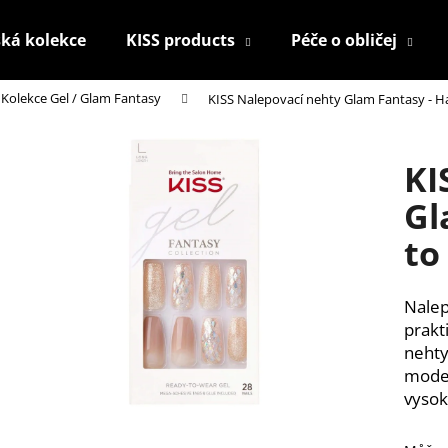
ká kolekce
KISS products
Péče o obličej
Kolekce Gel / Glam Fantasy
KISS Nalepovací nehty Glam Fantasy - H
Co potřebujete najít?
KI
HLEDAT
Gl
to
Doporučujeme
Nalep
prakt
nehty
mode
vysok
KONTUROVACÍ TUŽKA NA OČI
NALEPOVACÍ UM