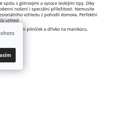
polu s glitrovými a vysoce lesklými tipy. Díky
denní nošení i speciální příležitosti. Nemusíte
esionálního vzhledu z pohodlí domova. Perfektní
ůj vzhled.
lštářků, mini pilníček a dřívko na manikúru.
tohoto
asím