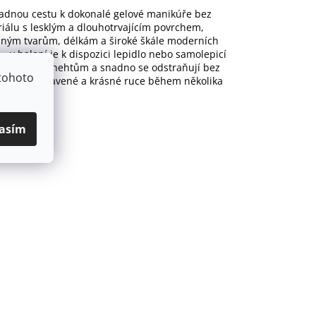
nadnou cestu k dokonalé gelové manikúře bez
riálu s lesklým a dlouhotrvajícím povrchem,
ůzným tvarům, délkám a široké škále moderních
– v balení je k dispozici lepidlo nebo samolepicí
 přírodním nehtům a snadno se odstraňují bez
tohoto
hcete mít upravené a krásné ruce během několika
ednom!
asím