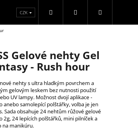
Hledat
Přihlášení
Nákupní
Péče o ruce
Péče o nohy
F3 kolekce
Pé
CZK
ur
košík
SS Gelové nehty Gel
ntasy - Rush hour
nové nehty s ultra hladkým povrchem a
ým gelovým leskem bez nutnosti použití
ebo UV lampy. Možnost dvojí aplikace -
lo anebo samolepící polštářky, volba je jen
s. Sada obsahuje 24 nehtům růžové gelové
o 2g, 24 lepících polštářků, mini pilníček a
o na manikúru.
UŽKA NA OČI