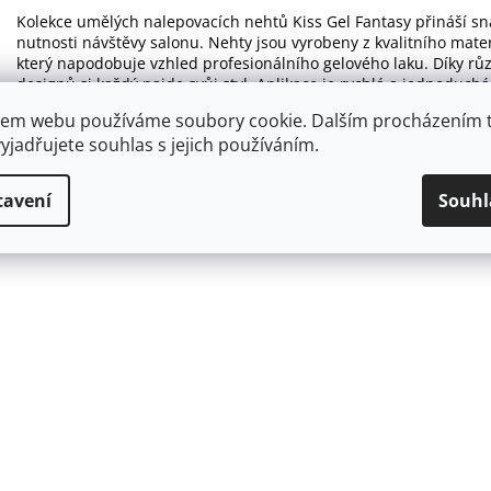
Kolekce umělých nalepovacích nehtů Kiss Gel Fantasy přináší s
nutnosti návštěvy salonu. Nehty jsou vyrobeny z kvalitního mate
který napodobuje vzhled profesionálního gelového laku. Díky r
designů si každý najde svůj styl. Aplikace je rychlá a jednoduchá 
podložky pro pevné a dlouhodobé uchycení. Nehty jsou šetrné k
em webu používáme soubory cookie. Dalším procházením 
jejich poškození. Perfektní řešení pro každou příležitost, kdy c
yjadřujete souhlas s jejich používáním.
minut. Kolekce Kiss Gel Fantasy nabízí pohodlí, kvalitu a styl v j
tavení
Souhl