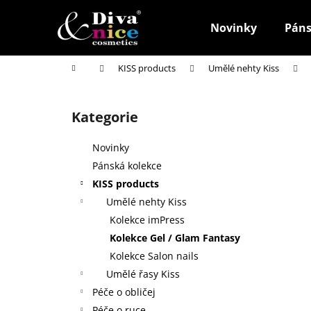
K
Přejít
na
o
Novinky
Páns
obsah
Zpět
Zpět
š
do
do
í
Domů
KISS products
Umělé nehty Kiss
k
obchodu
obchodu
P
o
Kategorie
Přeskočit
s
kategorie
t
Novinky
r
Pánská kolekce
a
KISS products
n
Umělé nehty Kiss
n
Kolekce imPress
í
Kolekce Gel / Glam Fantasy
p
Kolekce Salon nails
a
Umělé řasy Kiss
n
Péče o obličej
SAFÍROVÝ PILNÍK NA NEHTY F3 MALÝ
e
Péče o ruce