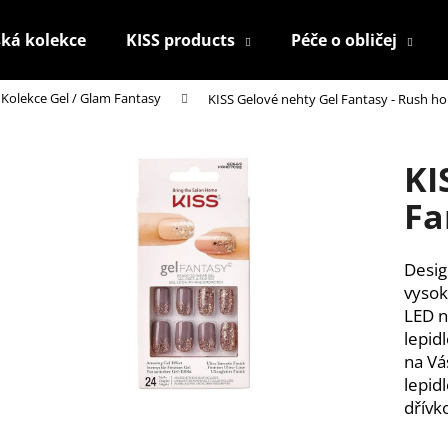
ká kolekce
KISS products
Péče o obličej
Kolekce Gel / Glam Fantasy
KISS Gelové nehty Gel Fantasy - Rush ho
Co potřebujete najít?
KI
HLEDAT
Fa
Desig
Doporučujeme
vysok
LED n
lepid
na Vá
lepidl
dřívk
HOUBIČKA NA MAKE-UP, KULATÁ
KONTUROVACÍ T