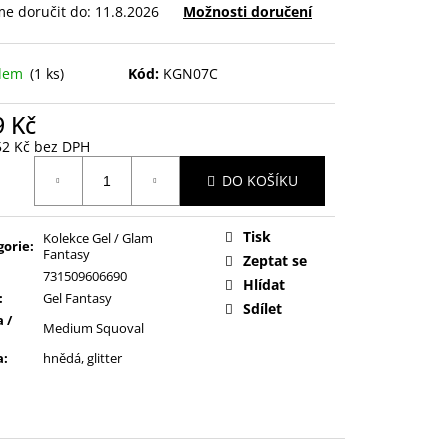
ŘEZÁVÁTKEM 01 ČERNÁ
e doručit do:
11.8.2026
Možnosti doručení
adem
(1 ks)
Kód:
KGN07C
9 Kč
52 Kč bez DPH
ná
DO KOŠÍKU
:
Tisk
Kolekce Gel / Glam
gorie
:
Fantasy
Zeptat se
731509606690
Hlídat
:
Gel Fantasy
Sdílet
 /
Medium Squoval
a
:
hnědá, glitter