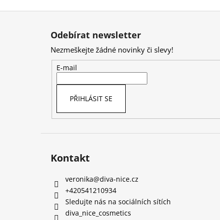
Z
á
Odebírat newsletter
p
Nezmeškejte žádné novinky či slevy!
a
t
E-mail
í
PŘIHLÁSIT SE
Kontakt
veronika
@
diva-nice.cz
+420541210934
Sledujte nás na sociálních sítích
diva_nice_cosmetics