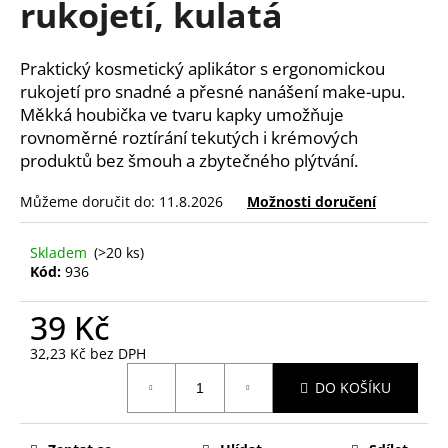
rukojetí, kulatá
a
j
Praktický kosmetický aplikátor s ergonomickou
í
rukojetí pro snadné a přesné nanášení make-upu.
t
Měkká houbička ve tvaru kapky umožňuje
?
rovnoměrné roztírání tekutých i krémových
produktů bez šmouh a zbytečného plýtvání.
Můžeme doručit do:
11.8.2026
Možnosti doručení
HLEDAT
Skladem
(>20 ks)
Kód:
936
39 Kč
D
o
32,23 Kč bez DPH
p
Měrná
o
DO KOŠÍKU
cena:
r
u