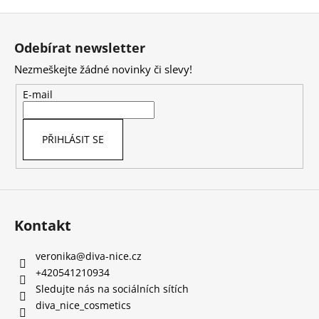
Z
á
Odebírat newsletter
p
Nezmeškejte žádné novinky či slevy!
a
t
E-mail
í
PŘIHLÁSIT SE
Kontakt
veronika
@
diva-nice.cz
+420541210934
Sledujte nás na sociálních sítích
diva_nice_cosmetics