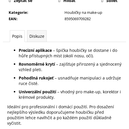
č
Zeptat se
Hlídat
Sdílet
u
Kategorie
:
Houbičky na make-up
j
EAN
:
8595069709282
e
m
e
Popis
Diskuze
KONTUROVACÍ
Precizní aplikace
– špička houbičky se dostane i do
TUŽKA
hůře přístupných míst (okolí nosu, očí).
NA
OČI
Rovnoměrné krytí
– zajišťuje přirozený a sjednocený
VYSOUVACÍ
vzhled pleti.
S
Pohodlná rukojeť
– usnadňuje manipulaci a udržuje
OŘEZÁVÁTKEM
ruce čisté.
01
ČERNÁ
Univerzální použití
– vhodný pro make-up, korektor i
85
krémové produkty.
Kč
Ideální pro profesionální i domácí použití. Pro dosažení
nejlepšího výsledku doporučujeme houbičku před
použitím lehce navlhčit a po každém použití důkladně
vyčistit.