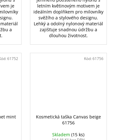
ivem je
letním květinovým motivem je
milovníky
ideálním doplňkem pro milovníky
esignu.
svěžího a stylového designu.
 materiál
Lehký a odolný nylonový materiál
ržbu a
zajišťuje snadnou údržbu a
t.
dlouhou životnost.
Kód:
61752
Kód:
61756
uet mint
Kosmetická taška Canvas beige
61756
Skladem
(15 ks)
164,46 Kč bez DPH