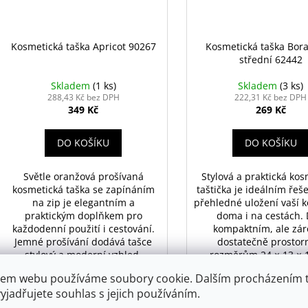
Kosmetická taška Apricot 90267
Kosmetická taška Bora
střední 62442
Skladem
(1 ks)
Skladem
(3 ks)
288,43 Kč bez DPH
222,31 Kč bez DPH
349 Kč
269 Kč
DO KOŠÍKU
DO KOŠÍKU
Světle oranžová prošívaná
Stylová a praktická kos
kosmetická taška se zapínáním
taštička je ideálním řeš
na zip je elegantním a
přehledné uložení vaší 
praktickým doplňkem pro
doma i na cestách. 
každodenní použití i cestování.
kompaktním, ale zá
Jemné prošívání dodává tašce
dostatečně prosto
stylový a moderní vzhled,
rozměrům 24 × 13 × 
zatímco světle oranžová barva
poskytuje dostatek mí
em webu používáme soubory cookie. Dalším procházením 
přináší svěžest a originalitu.
make-up, krémy, hygi
yjadřujete souhlas s jejich používáním.
potřeby i další nezbyt