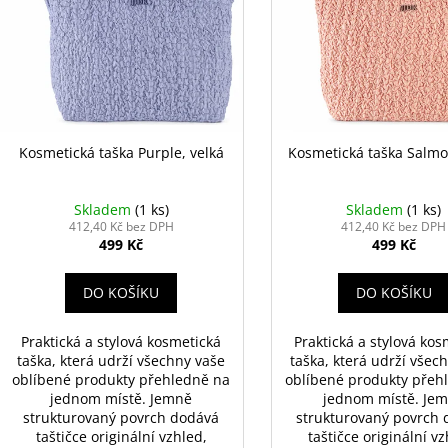
VYSOUVACÍ S OŘEZÁVÁTKEM 01 ČERNÁ
LEPIDLO, Č.3
p
i
85 Kč
75 Kč
r
s
o
p
d
r
u
o
k
d
Kosmetická taška Purple, velká
Kosmetická taška Salmo
t
u
ů
k
Skladem
(1 ks)
Skladem
(1 ks)
t
412,40 Kč bez DPH
412,40 Kč bez DPH
499 Kč
499 Kč
ů
DO KOŠÍKU
DO KOŠÍKU
Praktická a stylová kosmetická
Praktická a stylová kos
taška, která udrží všechny vaše
taška, která udrží všec
oblíbené produkty přehledně na
oblíbené produkty přeh
jednom místě. Jemně
jednom místě. Je
strukturovaný povrch dodává
strukturovaný povrch
taštičce originální vzhled,
taštičce originální vz