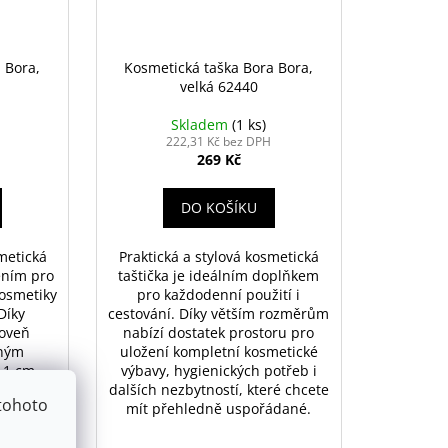
 Bora,
Kosmetická taška Bora Bora,
velká 62440
Skladem
(1 ks)
222,31 Kč bez DPH
269 Kč
DO KOŠÍKU
metická
Praktická a stylová kosmetická
ením pro
taštička je ideálním doplňkem
kosmetiky
pro každodenní použití i
Díky
cestování. Díky větším rozměrům
roveň
nabízí dostatek prostoru pro
rným
uložení kompletní kosmetické
11 cm
výbavy, hygienických potřeb i
sta pro
dalších nezbytností, které chcete
tohoto
enické
mít přehledně uspořádané.
nosti.