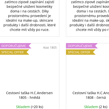
zatímco zipové zapínání zajistí
zatímco zipové zapínání
bezpečné uložení kosmetiky
bezpečné uložení kos
doma i na cestách. Díky
doma i na cestách. 
prostornému provedení je
prostornému provede
ideální na make-up, skincare
ideální na make-up, s
produkty i další drobnosti, které
produkty i další drobnos
chcete mít vždy po ruce.
chcete mít vždy po 
DOPORUČUJEME
DOPORUČUJEME
Kód:
1805
SPECIAL OFFER
SPECIAL OFFER
Cestovní taška H.C.Andersen
Cestovní taška H.C.An
1805 - hnědá
1808 - černá
Skladem
(>20 ks)
Skladem
(2 ks)