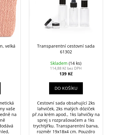
n, velká
Transparentní cestovní sada
61302
Skladem
(14 ks)
114,88 Kč bez DPH
139 Kč
DO KOŠÍKU
metická
Cestovní sada obsahující 2ks
hny vaše
lahviček, 2ks malých dóziček
ledně na
př.na krém apod., 1ks lahvičky na
mně
sprej s rozprašovačem a 1ks
 dodává
trychtýřku. Transparentní barva,
hled,
rozměr 19x18x4 cm. Pouzdro