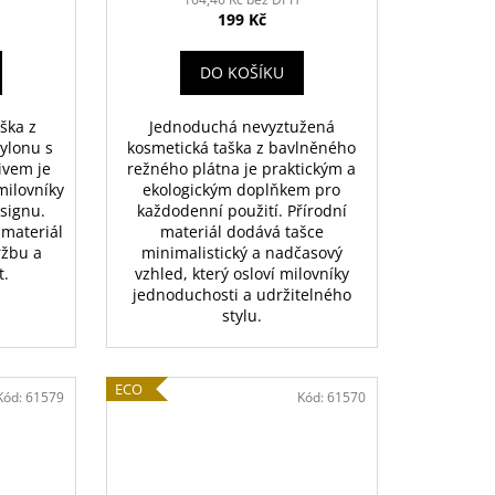
199 Kč
DO KOŠÍKU
ška z
Jednoduchá nevyztužená
ylonu s
kosmetická taška z bavlněného
ivem je
režného plátna je praktickým a
milovníky
ekologickým doplňkem pro
esignu.
každodenní použití. Přírodní
 materiál
materiál dodává tašce
ržbu a
minimalistický a nadčasový
t.
vzhled, který osloví milovníky
jednoduchosti a udržitelného
stylu.
ECO
Kód:
61579
Kód:
61570