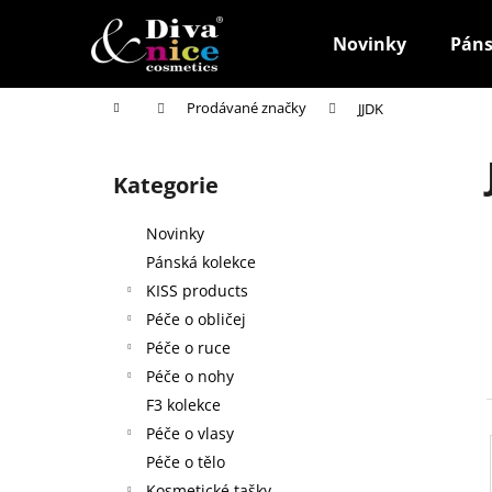
K
Přejít
na
o
Novinky
Páns
obsah
Zpět
Zpět
š
do
do
í
Domů
Prodávané značky
JJDK
k
obchodu
obchodu
P
o
Kategorie
Přeskočit
s
kategorie
t
Novinky
r
Pánská kolekce
a
KISS products
n
Péče o obličej
n
Péče o ruce
í
Péče o nohy
p
F3 kolekce
a
Péče o vlasy
n
Péče o tělo
HOUBIČKA NA MAKE-UP, KULATÁ
e
Kosmetické tašky