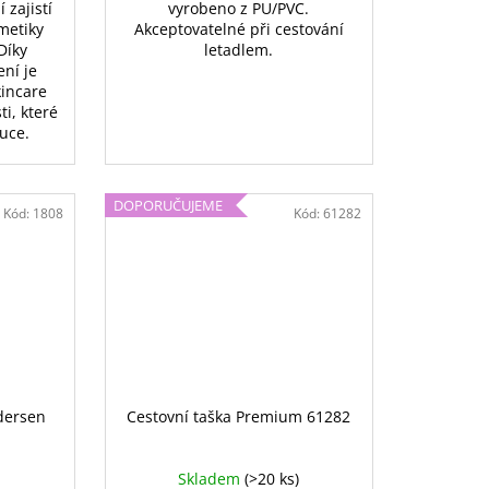
 zajistí
vyrobeno z PU/PVC.
metiky
Akceptovatelné při cestování
Díky
letadlem.
ní je
kincare
ti, které
ruce.
DOPORUČUJEME
Kód:
1808
Kód:
61282
dersen
Cestovní taška Premium 61282
Skladem
(>20 ks)