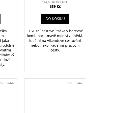
544,63 Kč bez DPH
659 Kč
DO KOŠÍKU
taška
Luxusní cestovní taška v barevné
em
kombinaci tmavě modrá / hnědá,
í jako
ideální na víkendové cestování
zí odolné
nebo nekolikadenní pracovní
vnitřní
cesty.
ndinávský
kendové
sty.
Kód:
62442
Kód:
62440