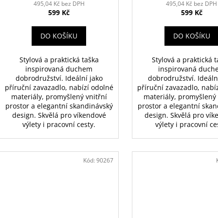
495,04 Kč bez DPH
495,04 Kč bez DPH
599 Kč
599 Kč
DO KOŠÍKU
DO KOŠÍKU
Stylová a praktická taška
Stylová a praktická 
inspirovaná duchem
inspirovaná duch
dobrodružství. Ideální jako
dobrodružství. Ideáln
příruční zavazadlo, nabízí odolné
příruční zavazadlo, nabí
materiály, promyšlený vnitřní
materiály, promyšlený 
prostor a elegantní skandinávský
prostor a elegantní ska
design. Skvělá pro víkendové
design. Skvělá pro ví
výlety i pracovní cesty.
výlety i pracovní ce
Kód:
90267