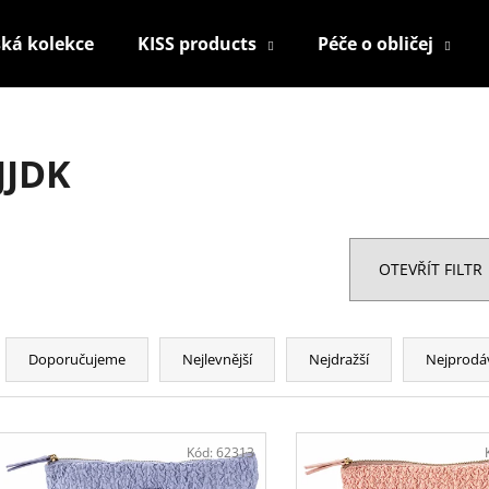
ká kolekce
KISS products
Péče o obličej
Co potřebujete najít?
JJDK
HLEDAT
OTEVŘÍT FILTR
Doporučujeme
Ř
a
Doporučujeme
Nejlevnější
Nejdražší
Nejprodá
z
e
V
n
ý
Kód:
62313
í
KONTUROVACÍ TUŽKA NA OČI
NALEPOVACÍ UM
p