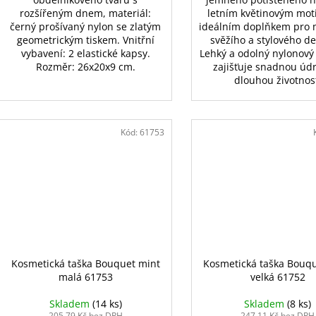
rozšířeným dnem, materiál:
letním květinovým mot
černý prošívaný nylon se zlatým
ideálním doplňkem pro 
geometrickým tiskem. Vnitřní
svěžího a stylového d
vybavení: 2 elastické kapsy.
Lehký a odolný nylonový
Rozměr: 26x20x9 cm.
zajišťuje snadnou úd
dlouhou životnos
Kód:
61753
Kosmetická taška Bouquet mint
Kosmetická taška Bouq
malá 61753
velká 61752
Skladem
(14 ks)
Skladem
(8 ks)
205,79 Kč bez DPH
247,11 Kč bez DPH