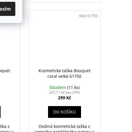
asím
Kód:
61751
Kód:
61750
uquet
Kosmetická taška Bouquet
1
coral velká 61750
Skladem
(11 ks)
247,11 Kč bez DPH
299 Kč
DO KOŠÍKU
ška z
Oválná kosmetická taška z
ylonu s
jemného potištěného nylonu s