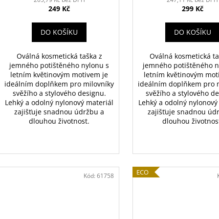
249 Kč
299 Kč
DO KOŠÍKU
DO KOŠÍKU
Oválná kosmetická taška z
Oválná kosmetická ta
jemného potištěného nylonu s
jemného potištěného n
letním květinovým motivem je
letním květinovým mot
ideálním doplňkem pro milovníky
ideálním doplňkem pro 
svěžího a stylového designu.
svěžího a stylového d
Lehký a odolný nylonový materiál
Lehký a odolný nylonový
zajišťuje snadnou údržbu a
zajišťuje snadnou úd
dlouhou životnost.
dlouhou životnos
ECO
Kód:
61758