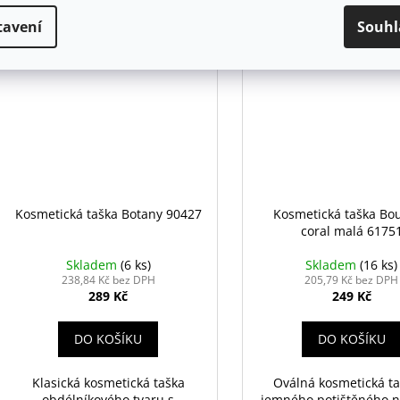
tavení
Souhl
Kód:
90427
Kosmetická taška Botany 90427
Kosmetická taška Bo
coral malá 6175
Skladem
(6 ks)
Skladem
(16 ks)
238,84 Kč bez DPH
205,79 Kč bez DPH
289 Kč
249 Kč
DO KOŠÍKU
DO KOŠÍKU
Klasická kosmetická taška
Oválná kosmetická ta
obdélníkového tvaru s
jemného potištěného n