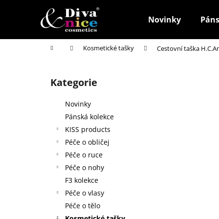
K
Přejít
na
o
Novinky
Páns
obsah
Zpět
Zpět
š
do
do
í
Domů
Kosmetické tašky
Cestovní taška H.C.A
k
obchodu
obchodu
P
o
Kategorie
Přeskočit
s
kategorie
t
Novinky
r
Pánská kolekce
a
KISS products
n
Péče o obličej
n
Péče o ruce
í
Péče o nohy
p
F3 kolekce
a
Péče o vlasy
n
Péče o tělo
HOUBIČKA NA MAKE-UP, KULATÁ
e
Kosmetické tašky