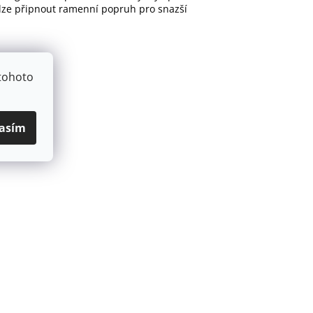
u lze připnout ramenní popruh pro snazší
tohoto
asím