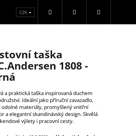
Hledat
Přihlášení
Nákupní
Péče o ruce
Péče o nohy
F3 kolekce
Pé
CZK
košík
stovní taška
C.Andersen 1808 -
rná
vá a praktická taška inspirovaná duchem
družství. Ideální jako příruční zavazadlo,
í odolné materiály, promyšlený vnitřní
or a elegantní skandinávský design. Skvělá
íkendové výlety i pracovní cesty.
ĚLÉ NEHTY FM GIRLS +