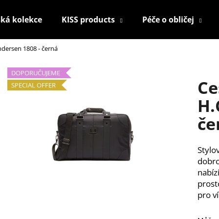
ká kolekce
KISS products
Péče o obličej
ndersen 1808 - černá
Co potřebujete najít?
DOPORUČUJEME
Ce
SPECIAL OFFER
HLEDAT
H.
če
Doporučujeme
Stylo
dobro
nabíz
prost
pro v
KONTUROVACÍ TUŽKA NA OČI
NALEPOVACÍ UM