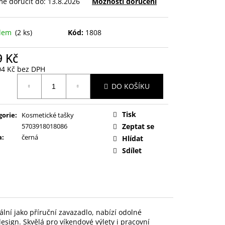
e doručit do:
13.8.2026
Možnosti doručení
adem
(2 ks)
Kód:
1808
9 Kč
04 Kč bez DPH
ná
DO KOŠÍKU
:
Tisk
gorie
:
Kosmetické tašky
5703918018086
Zeptat se
a
:
černá
Hlídat
Sdílet
lní jako příruční zavazadlo, nabízí odolné
esign. Skvělá pro víkendové výlety i pracovní