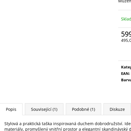
VYSOUVACÍ S OŘEZÁVÁTKEM 01 ČERNÁ
LEPIDLO, Č.3
Můžem
85 Kč
75 Kč
Skl
59
495,
Měr
cena
Kate
EAN
:
Barv
Popis
Související (1)
Podobné (1)
Diskuze
Stylová a praktická taška inspirovaná duchem dobrodružství. Ideá
materiály, promyšlený vnitřní prostor a elegantní skandinávský d