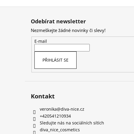
Z
á
Odebírat newsletter
p
Nezmeškejte žádné novinky či slevy!
a
t
E-mail
í
PŘIHLÁSIT SE
Kontakt
veronika
@
diva-nice.cz
+420541210934
Sledujte nás na sociálních sítích
diva_nice_cosmetics