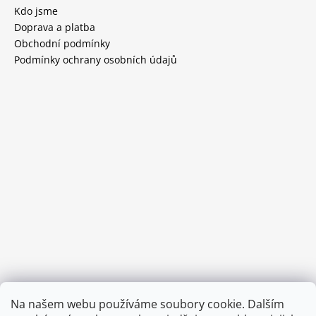
Kdo jsme
Doprava a platba
Obchodní podmínky
Podmínky ochrany osobních údajů
Provozní doba:
Na našem webu používáme soubory cookie. Dalším
8.00 - 15.00 hod (pondělí - pátek)