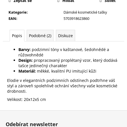
č
Zeptat se
Hlídat
Sdílet
u
Kategorie
:
Dámské kosmetické tašky
j
EAN
:
5703918623860
e
m
e
Popis
Podobné (2)
Diskuze
SAFÍROVÝ
Barvy:
podzimní tóny v kaštanové, šedohnědé a
PILNÍK
růžovohnědé
NA
Design:
propracovaný proplétaný vzor, který dodává
NEHTY
tašce jedinečný charakter
F3
Materiál:
měkké, kvalitní PU imitující kůži
MALÝ
59
Elodie v elegantních podzimních odstínech podtrhne váš
Kč
styl a zároveň spolehlivě ochrání všechny vaše kosmetické
drobnosti.
Velikost: 20x12x5 cm
Z
á
Odebírat newsletter