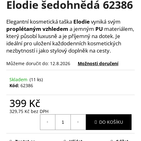
Elodie šedohnědá 62386
a
j
Elegantní kosmetická taška
Elodie
vyniká svým
í
proplétaným vzhledem
a jemným
PU
materiálem,
t
který působí luxusně a je příjemný na dotek. Je
?
ideální pro uložení každodenních kosmetických
nezbytností i jako stylový doplněk na cesty.
Můžeme doručit do:
12.8.2026
Možnosti doručení
HLEDAT
Skladem
(11 ks)
Kód:
62386
399 Kč
D
o
329,75 Kč bez DPH
p
Měrná
o
DO KOŠÍKU
cena:
r
u