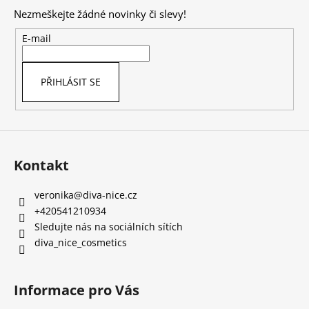
p
Nezmeškejte žádné novinky či slevy!
a
t
E-mail
í
PŘIHLÁSIT SE
Kontakt
veronika
@
diva-nice.cz
+420541210934
Sledujte nás na sociálních sítích
diva_nice_cosmetics
Informace pro Vás