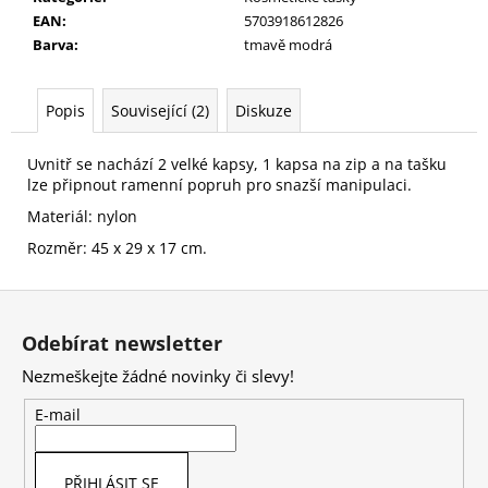
č
EAN
:
5703918612826
u
Barva
:
tmavě modrá
j
e
m
Popis
Související (2)
Diskuze
e
Uvnitř se nachází 2 velké kapsy, 1 kapsa na zip a na tašku
lze připnout ramenní popruh pro snazší manipulaci.
NALEPOVACÍ
ŘASY
Materiál: nylon
SAMOLEPÍCÍ
WISPY
Rozměr: 45 x 29 x 17 cm.
V0035
89
Z
Kč
á
Odebírat newsletter
p
Nezmeškejte žádné novinky či slevy!
a
t
E-mail
í
PŘIHLÁSIT SE