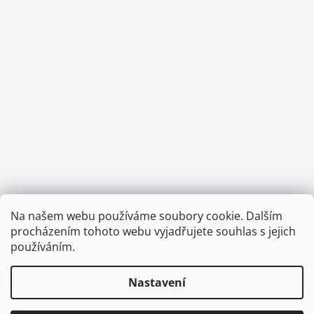
Provozní doba:
Na našem webu používáme soubory cookie. Dalším
8.00 - 15.00 hod (pondělí - pátek)
procházením tohoto webu vyjadřujete souhlas s jejich
používáním.
Nastavení
Vytvořil Shoptet