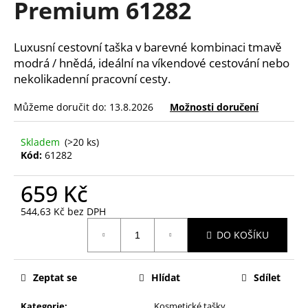
Premium 61282
a
j
Luxusní cestovní taška v barevné kombinaci tmavě
í
modrá / hnědá, ideální na víkendové cestování nebo
t
nekolikadenní pracovní cesty.
?
Můžeme doručit do:
13.8.2026
Možnosti doručení
Skladem
(>20 ks)
Kód:
61282
HLEDAT
659 Kč
544,63 Kč bez DPH
D
Měrná
o
DO KOŠÍKU
cena:
p
o
Zeptat se
Hlídat
Sdílet
r
u
Kategorie
:
Kosmetické tašky