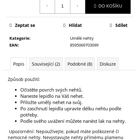
č
Měrná
DO KOŠÍKU
cena:
u
j
e
Zeptat se
Hlídat
Sdílet
m
e
Kategorie
:
Umělé nehty
EAN
:
8595069703099
KONTUROVACÍ
TUŽKA
Popis
Související (2)
Podobné (8)
Diskuze
NA
OČI
VYSOUVACÍ
Způsob použití:
S
OŘEZÁVÁTKEM
Očistěte povrch svých nehtů.
01
Naneste lepidlo na Váš nehet.
ČERNÁ
Přiložte umělý nehet na svůj.
85
Po zaschnutí lepidla upravte délku nehtu podle
Kč
potřeby.
Podle svého uvážení můžete nanést lak na nehty.
Upozornění: Nepoužívejte, pokud máte poškozené či
nemocné nehty. Nevystavujte nehty přímému plamenu