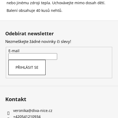
nebo jinému zdroji tepla. Uchovávejte mimo dosah dětí.
Balení obsahuje 40 kusů nehtů.
Z
á
Odebírat newsletter
p
Nezmeškejte žádné novinky či slevy!
a
t
E-mail
í
PŘIHLÁSIT SE
Kontakt
veronika
@
diva-nice.cz
+420541210934