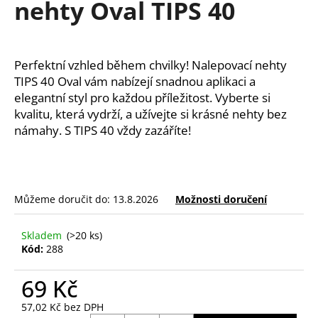
nehty Oval TIPS 40
a
j
í
Perfektní vzhled během chvilky! Nalepovací nehty 
t
TIPS 40 Oval vám nabízejí snadnou aplikaci a 
?
elegantní styl pro každou příležitost. Vyberte si 
kvalitu, která vydrží, a užívejte si krásné nehty bez 
námahy. S TIPS 40 vždy zazáříte!
HLEDAT
Můžeme doručit do:
13.8.2026
Možnosti doručení
D
Skladem
(>20 ks)
o
Kód:
288
p
o
69 Kč
r
u
57,02 Kč bez DPH