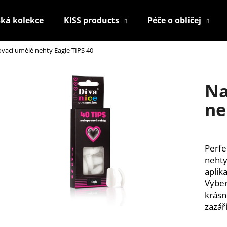
ká kolekce
KISS products
Péče o obličej
vací umělé nehty Eagle TIPS 40
Co potřebujete najít?
Na
HLEDAT
ne
Doporučujeme
Perfe
nehty
aplika
Vybert
krásn
zazáří
KONTUROVACÍ TUŽKA NA OČI
NALEPOVACÍ ŘAS