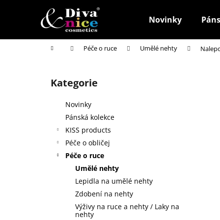
K
Přejít
na
o
Novinky
Páns
obsah
Zpět
Zpět
š
do
do
í
Domů
Péče o ruce
Umělé nehty
Nalepo
k
obchodu
obchodu
P
o
Kategorie
Přeskočit
s
kategorie
t
Novinky
r
Pánská kolekce
a
KISS products
n
Péče o obličej
n
Péče o ruce
í
Umělé nehty
p
Lepidla na umělé nehty
a
Zdobení na nehty
n
Výživy na ruce a nehty / Laky na
HOUBIČKA NA MAKE-UP, KULATÁ
e
nehty