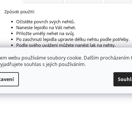
Způsob použití:
Očistěte povrch svých nehtů.
Naneste lepidlo na Váš nehet.
Přiložte umělý nehet na svůj.
Po zaschnutí lepidla upravte délku nehtu podle potřeby.
Podle svého uvážení můžete nanést lak na nehty.
Upozornění: Nepoužívejte, pokud máte poškozené či nemocné 
em webu používáme soubory cookie. Dalším procházením 
nebo jinému zdroji tepla. Uchovávejte mimo dosah dětí.
yjadřujete souhlas s jejich používáním.
Balení obsahuje 40 kusů nehtů.
tavení
Souhl