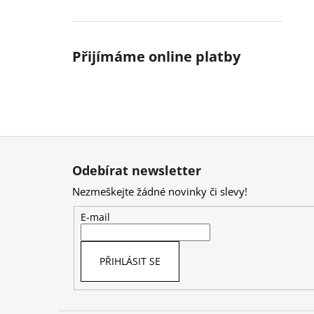
Přijímáme online platby
Z
á
Odebírat newsletter
p
Nezmeškejte žádné novinky či slevy!
a
t
E-mail
í
PŘIHLÁSIT SE