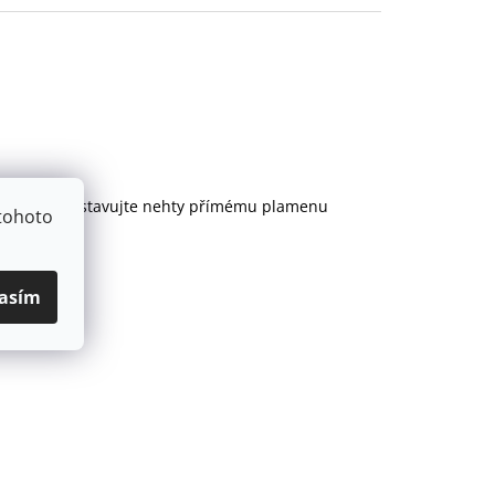
nehty. Nevystavujte nehty přímému plamenu
tohoto
asím