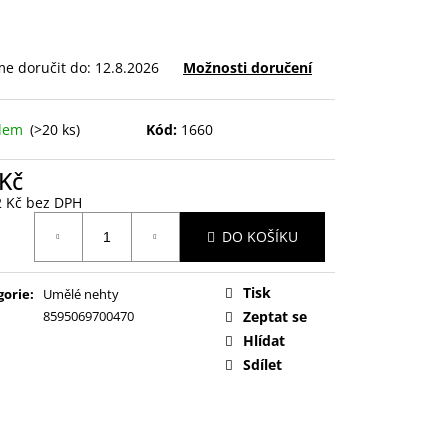
e doručit do:
12.8.2026
Možnosti doručení
adem
(>20 ks)
Kód:
1660
 Kč
2 Kč bez DPH
ná
DO KOŠÍKU
:
Tisk
gorie
:
Umělé nehty
8595069700470
Zeptat se
Hlídat
Sdílet