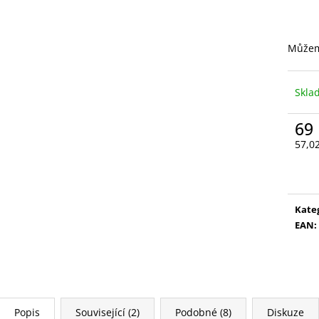
VYSOUVACÍ S OŘEZÁVÁTKEM 01 ČERNÁ
V0035
85 Kč
89 Kč
Můžem
Skl
69
57,0
Měr
cena
Kate
EAN
:
Popis
Související (2)
Podobné (8)
Diskuze