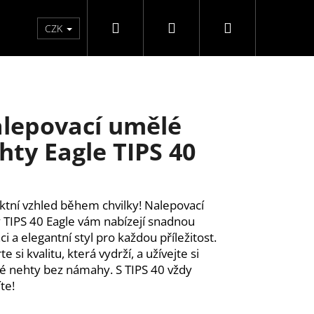
Hledat
Přihlášení
Nákupní
Péče o ruce
Péče o nohy
F3 kolekce
Pé
CZK
košík
lepovací umělé
hty Eagle TIPS 40
ktní vzhled během chvilky! Nalepovací 
 TIPS 40 Eagle vám nabízejí snadnou 
ci a elegantní styl pro každou příležitost. 
e si kvalitu, která vydrží, a užívejte si 
é nehty bez námahy. S TIPS 40 vždy 
te!
Y SAMOLEPÍCÍ WISPY