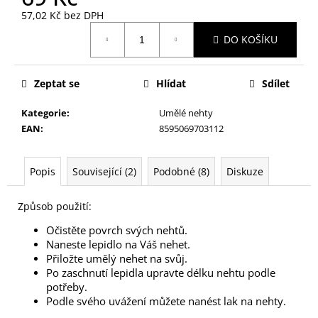
č
57,02 Kč bez DPH
u
Měrná
j
DO KOŠÍKU
cena:
e
m
e
Zeptat se
Hlídat
Sdílet
Kategorie
:
Umělé nehty
NŮŽKY
EAN
:
8595069703112
SE
ZOUBKY
NA
NEHTY
Popis
Související (2)
Podobné (8)
Diskuze
U
NOHOU
Způsob použití:
81,07
Kč
Očistěte povrch svých nehtů.
Naneste lepidlo na Váš nehet.
Přiložte umělý nehet na svůj.
Po zaschnutí lepidla upravte délku nehtu podle
potřeby.
Podle svého uvážení můžete nanést lak na nehty.