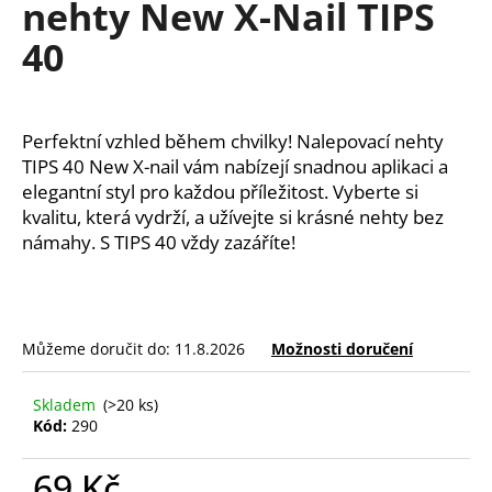
nehty New X-Nail TIPS
a
40
j
í
t
?
Perfektní vzhled během chvilky! Nalepovací nehty 
TIPS 40 New X-nail vám nabízejí snadnou aplikaci a 
elegantní styl pro každou příležitost. Vyberte si 
kvalitu, která vydrží, a užívejte si krásné nehty bez 
námahy. S TIPS 40 vždy zazáříte!
HLEDAT
D
Můžeme doručit do:
11.8.2026
Možnosti doručení
o
p
Skladem
(>20 ks)
o
Kód:
290
r
u
69 Kč