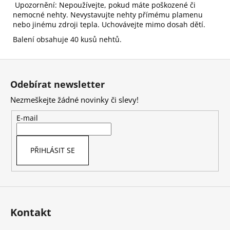
Upozornění: Nepoužívejte, pokud máte poškozené či
nemocné nehty. Nevystavujte nehty přímému plamenu
nebo jinému zdroji tepla. Uchovávejte mimo dosah dětí.
Balení obsahuje 40 kusů nehtů.
Z
á
Odebírat newsletter
p
Nezmeškejte žádné novinky či slevy!
a
t
E-mail
í
PŘIHLÁSIT SE
Kontakt