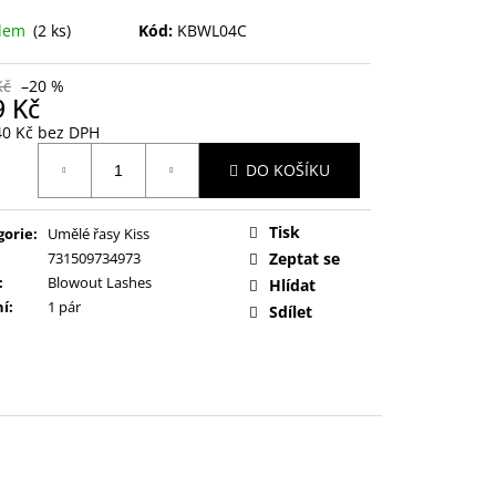
adem
(2 ks)
Kód:
KBWL04C
Kč
–20 %
9 Kč
40 Kč bez DPH
ná
DO KOŠÍKU
:
Tisk
gorie
:
Umělé řasy Kiss
731509734973
Zeptat se
:
Blowout Lashes
Hlídat
ní
:
1 pár
Sdílet