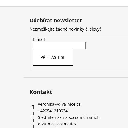
Z
á
Odebírat newsletter
p
Nezmeškejte žádné novinky či slevy!
a
t
E-mail
í
PŘIHLÁSIT SE
Kontakt
veronika
@
diva-nice.cz
+420541210934
Sledujte nás na sociálních sítích
diva_nice_cosmetics