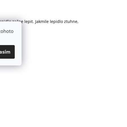
pidlo začne lepit. Jakmile lepidlo ztuhne,
tohoto
asím