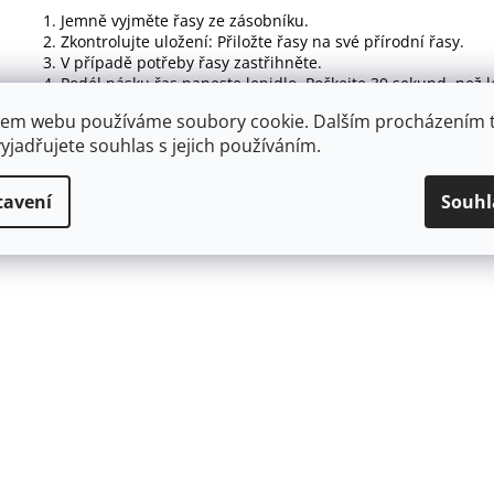
Jemně vyjměte řasy ze zásobníku.
Zkontrolujte uložení: Přiložte řasy na své přírodní řasy.
V případě potřeby řasy zastřihněte.
Podél pásku řas naneste lepidlo. Počkejte 30 sekund, než le
naneste řasy podél linie přirozených řas.
em webu používáme soubory cookie. Dalším procházením 
Přidržte a nechte lepidlo zcela zaschnout.
yjadřujete souhlas s jejich používáním.
tavení
Souhl