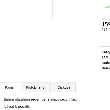
VYSOUVACÍ S OŘEZÁVÁTKEM 01 ČERNÁ
V0035
Skl
85 Kč
89 Kč
199 
15
131,
Měr
cena
Kate
EAN
:
Řada
Bale
Popis
Podobné (5)
Diskuze
Balení obsahuje jeden pár nalepovacích řas.
Návod k použití: