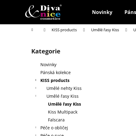
K
Přejít
na
o
Novinky
Páns
obsah
Zpět
Zpět
š
do
do
í
Domů
KISS products
Umělé řasy Kiss
U
k
obchodu
obchodu
P
o
Kategorie
Přeskočit
s
kategorie
t
Novinky
r
Pánská kolekce
a
KISS products
n
Umělé nehty Kiss
n
Umělé řasy Kiss
í
Umělé řasy Kiss
p
Kiss Multipack
a
Falscara
n
Péče o obličej
HOUBIČKA NA MAKE-UP, KULATÁ
e
Péče o ruce