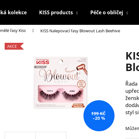
ká kolekce
KISS products
Péče o obličej
mělé řasy Kiss
KISS Nalepovací řasy Blowout Lash Beehive
Co potřebujete najít?
AKCE
KI
HLEDAT
Bl
Řada 
Doporučujeme
upřed
žensk
dodáv
styl s
199 KČ
–20 %
Můžem
KONTUROVACÍ TUŽKA NA OČI
NALEPOVACÍ ŘAS