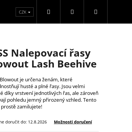
Hledat
Přihlášení
Nákupní
Péče o ruce
Péče o nohy
F3 kolekce
Pé
CZK
košík
SS Nalepovací řasy
owout Lash Beehive
Blowout je určena ženám, které
nostňují husté a plné řasy. Jsou velmi
é díky vrstvení jednotlivých řas, ale zároveň
ají pohledu jemný přirozený vzhled. Tento
i prostě zamilujete!
e doručit do:
12.8.2026
Možnosti doručení
Y SAMOLEPÍCÍ WISPY