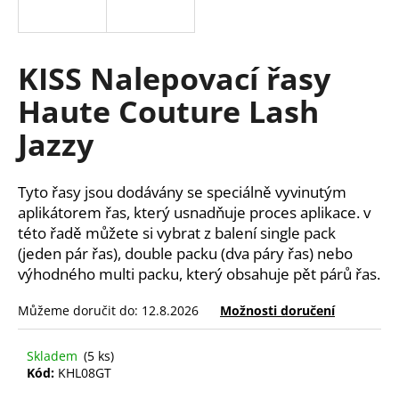
a
j
í
KISS Nalepovací řasy
t
Haute Couture Lash
?
Jazzy
Tyto řasy jsou dodávány se speciálně vyvinutým
HLEDAT
aplikátorem řas, který usnadňuje proces aplikace. v
této řadě můžete si vybrat z balení single pack
(jeden pár řas), double packu (dva páry řas) nebo
výhodného multi packu, který obsahuje pět párů řas.
D
o
Můžeme doručit do:
12.8.2026
Možnosti doručení
p
o
Skladem
(5 ks)
r
Kód:
KHL08GT
u