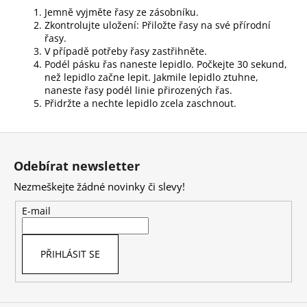
Jemně vyjměte řasy ze zásobníku.
Zkontrolujte uložení: Přiložte řasy na své přírodní
řasy.
V případě potřeby řasy zastřihněte.
Podél pásku řas naneste lepidlo. Počkejte 30 sekund,
než lepidlo začne lepit. Jakmile lepidlo ztuhne,
naneste řasy podél linie přirozených řas.
Přidržte a nechte lepidlo zcela zaschnout.
Z
á
Odebírat newsletter
p
Nezmeškejte žádné novinky či slevy!
a
t
E-mail
í
PŘIHLÁSIT SE