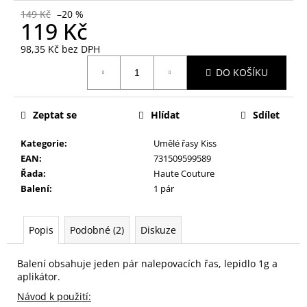
č
149 Kč
–20 %
u
119 Kč
j
e
98,35 Kč bez DPH
m
Měrná
DO KOŠÍKU
cena:
e
Zeptat se
Hlídat
Sdílet
KONTUROVACÍ
TUŽKA
NA
Kategorie
:
Umělé řasy Kiss
OČI
EAN
:
731509599589
VYSOUVACÍ
Řada
:
Haute Couture
S
OŘEZÁVÁTKEM
Balení
:
1 pár
01
ČERNÁ
85
Popis
Podobné (2)
Diskuze
Kč
Balení obsahuje jeden pár nalepovacích řas, lepidlo 1g a
aplikátor.
Návod k použití: