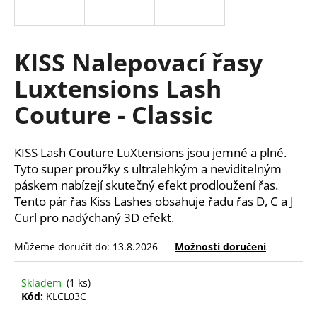
a
j
í
KISS Nalepovací řasy
t
Luxtensions Lash
?
Couture - Classic
KISS Lash Couture LuXtensions
jsou jemné a plné.
HLEDAT
Tyto super proužky s ultralehkým a neviditelným
páskem nabízejí skutečný efekt prodloužení řas.
Tento pár řas Kiss Lashes obsahuje řadu řas D, C a J
Curl pro nadýchaný 3D efekt.
D
o
Můžeme doručit do:
13.8.2026
Možnosti doručení
p
o
Skladem
(1 ks)
r
Kód:
KLCL03C
u