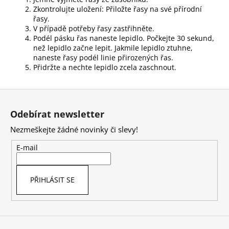
Zkontrolujte uložení: Přiložte řasy na své přírodní
řasy.
V případě potřeby řasy zastřihněte.
Podél pásku řas naneste lepidlo. Počkejte 30 sekund,
než lepidlo začne lepit. Jakmile lepidlo ztuhne,
naneste řasy podél linie přirozených řas.
Přidržte a nechte lepidlo zcela zaschnout.
Z
á
Odebírat newsletter
p
Nezmeškejte žádné novinky či slevy!
a
t
E-mail
í
PŘIHLÁSIT SE