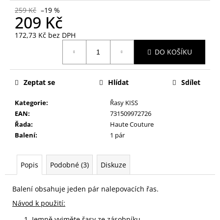
č
259 Kč
–19 %
u
209 Kč
j
e
172,73 Kč bez DPH
m
Měrná
DO KOŠÍKU
cena:
e
Zeptat se
Hlídat
Sdílet
NALEPOVACÍ
ŘASY
SAMOLEPÍCÍ
Kategorie
:
Řasy KISS
WISPY
EAN
:
731509972726
V0035
Řada
:
Haute Couture
89
Balení
:
1 pár
Kč
Popis
Podobné (3)
Diskuze
Balení obsahuje jeden pár nalepovacích řas.
Návod k použití:
Jemně vyjměte řasy ze zásobníku.