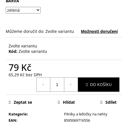
č
BARVA
u
j
e
m
Můžeme doručit do:
Zvolte variantu
Možnosti doručení
e
Zvolte variantu
NALEPOVACÍ
Kód:
Zvolte variantu
UMĚLÉ
NEHTY
ACTIVE
79 Kč
TIPS
40
65,29 Kč bez DPH
Měrná
69
DO KOŠÍKU
cena:
Kč
Zeptat se
Hlídat
Sdílet
Kategorie
:
Pilníky a leštičky na nehty
EAN
:
8595069716556