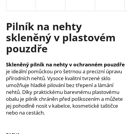
a
j
í
Pilník na nehty
t
skleněný v plastovém
?
pouzdře
Skleněný pilník na nehty v ochranném pouzdře
HLEDAT
je ideální pomůckou pro šetrnou a precizní úpravu
přírodních nehtů. Vysoce kvalitní tvrzené sklo
umožňuje hladké pilování bez třepení a lámání
nehtů. Díky praktickému barevnému plastovému
D
obalu je pilník chráněn před poškozením a můžete
o
jej pohodlně nosit v kabelce, kosmetické taštičce
p
nebo na cestách.
o
r
u