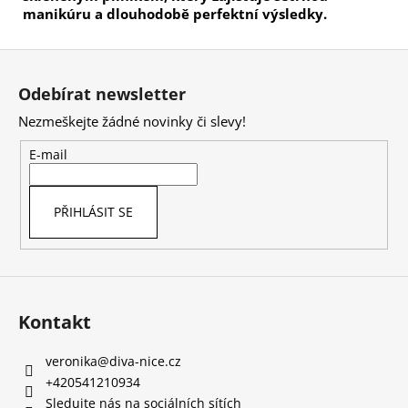
manikúru a dlouhodobě perfektní výsledky.
Z
á
Odebírat newsletter
p
Nezmeškejte žádné novinky či slevy!
a
t
E-mail
í
PŘIHLÁSIT SE
Kontakt
veronika
@
diva-nice.cz
+420541210934
Sledujte nás na sociálních sítích