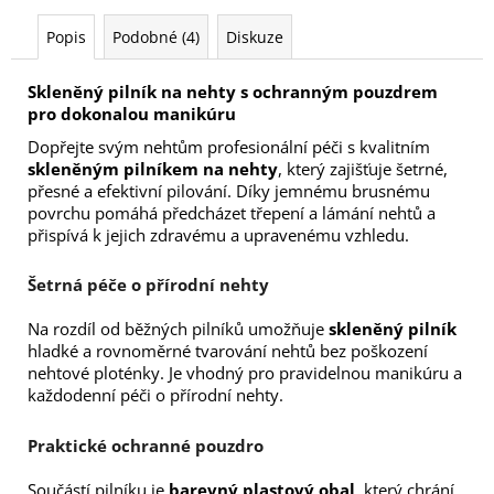
Popis
Podobné (4)
Diskuze
Skleněný pilník na nehty s ochranným pouzdrem
pro dokonalou manikúru
Dopřejte svým nehtům profesionální péči s kvalitním
skleněným pilníkem na nehty
, který zajišťuje šetrné,
přesné a efektivní pilování. Díky jemnému brusnému
povrchu pomáhá předcházet třepení a lámání nehtů a
přispívá k jejich zdravému a upravenému vzhledu.
Šetrná péče o přírodní nehty
Na rozdíl od běžných pilníků umožňuje
skleněný pilník
hladké a rovnoměrné tvarování nehtů bez poškození
nehtové ploténky. Je vhodný pro pravidelnou manikúru a
každodenní péči o přírodní nehty.
Praktické ochranné pouzdro
Součástí pilníku je
barevný plastový obal
, který chrání