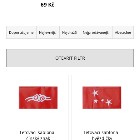
69 Kč
a
j
í
Ř
t
a
Doporučujeme
Nejlevnější
Nejdražší
Nejprodávanější
Abecedně
?
z
e
n
OTEVŘÍT FILTR
í
p
HLEDAT
V
r
ý
o
p
d
D
i
u
o
s
p
k
p
o
t
r
r
ů
o
Tetovací šablona -
Tetovací šablona -
u
čínský znak
hvězdičky