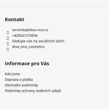
ý
p
i
Kontakt
s
u
veronika
@
diva-nice.cz
+420541210934
Sledujte nás na sociálních sítích
diva_nice_cosmetics
Informace pro Vás
Kdo jsme
Doprava a platba
Obchodní podmínky
Podmínky ochrany osobních údajů