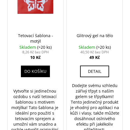
Tetovací šablona -
Glitrový gel na tělo
motýl
Skladem
(>20 ks)
Skladem
(>20 ks)
8,26 Kč bez DPH
40,50 Kč bez DPH
10 Kč
49 Kč
DO KOŠÍKU
DETAIL
Dodejte svému vzhledu
Vytvořte si jedinečnou 
zářivý třpyt s naším
ozdobu s naší tetovací 
gelem se třpytkami!
šablonou s motivem 
Tento jedinečný produkt
motýlka! Tato šablona je 
je vhodný pro aplikaci na
ideální pro použití s 
kůži i vlasy, takže můžete
tetovacím sprejem a 
dosáhnout oslnivého
umožní vám snadno a 
efektu při jakékoliv
rychle vytvořit originální 
příležitosti.