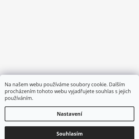
Provozní doba:
Na našem webu používáme soubory cookie. Dalším
8.00 - 15.00 hod (pondělí - pátek)
procházením tohoto webu vyjadřujete souhlas s jejich
používáním.
Nastavení
Vytvořil Shoptet
Copyright 2026
Diva & Nice Cosmetics
. Všechna práva
Souhlasím
vyhrazena.
Upravit nastavení cookies