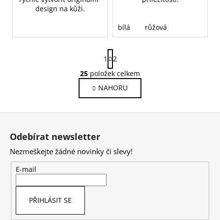
design na kůži.
bílá
růžová
S
1
2
t
r
25
položek celkem
O
á
v
NAHORU
n
l
k
o
á
Z
v
d
á
á
a
Odebírat newsletter
n
p
c
í
Nezmeškejte žádné novinky či slevy!
í
a
p
t
E-mail
r
í
v
k
PŘIHLÁSIT SE
y
v