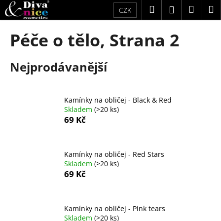
K
Přejít
Hledat
Náku
M
Přihlášení
CZK
na
o
obsah
Zpět
Zpět
košík
š
Péče o tělo
, Strana 2
í
C
k
Nejprodávanější
o
p
o
Kamínky na obličej - Black & Red
t
Skladem
(>20 ks)
ř
69 Kč
e
b
u
Kamínky na obličej - Red Stars
Skladem
(>20 ks)
j
69 Kč
e
t
e
Kamínky na obličej - Pink tears
n
Skladem
(>20 ks)