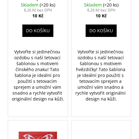
d
č
Skladem
(>20 ks)
Skladem
(>20 ks)
u
u
8,26 Kč bez DPH
8,26 Kč bez DPH
j
10 Kč
10 Kč
k
e
t
m
DO KOŠÍKU
DO KOŠÍKU
ů
e
Vytvořte si jedinečnou 
Vytvořte si jedinečnou 
HOUBIČKA
ozdobu s naší tetovací 
ozdobu s naší tetovací 
NA
šablonou s motivem 
šablonou s motivem 
MAKE-
UP,
čínského znaku! Tato 
hvězdičky! Tato šablona 
KULATÁ
šablona je ideální pro 
je ideální pro použití s 
použití s tetovacím 
tetovacím sprejem a 
59
sprejem a umožní vám 
umožní vám snadno a 
Kč
snadno a rychle vytvořit 
rychle vytvořit originální 
originální design na kůži.
design na kůži.