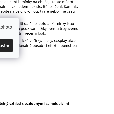
olepicími kamínky na obličej. Tento módní
nálním vzhledem bez složitého líčení. Kamínky
íte na čelo, okolí očí, tváře nebo jiné části
nosti použití dalšího lepidla. Kamínky jsou
tohoto
hem běžného používání. Díky svému třpytivému
ng i elegantní večerní look.
erty, tematické večírky, plesy, cosplay akce,
asím
ytvoří profesionálně působící efekt a pomohou
telný vzhled s ozdobnými samolepicími