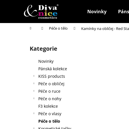
K
Přejít
na
o
Novinky
Páns
obsah
Zpět
Zpět
š
do
do
í
Domů
Péče o tělo
Kamínky na obličej - Red Sta
k
obchodu
obchodu
P
o
Kategorie
Přeskočit
s
kategorie
t
Novinky
r
Pánská kolekce
a
KISS products
n
Péče o obličej
n
Péče o ruce
í
Péče o nohy
p
F3 kolekce
a
Péče o vlasy
n
Péče o tělo
HOUBIČKA NA MAKE-UP, KULATÁ
e
Kosmetické tašky