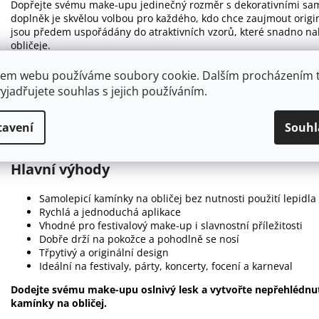
Dopřejte svému make-upu jedinečný rozměr s dekorativními sam
doplněk je skvělou volbou pro každého, kdo chce zaujmout origi
jsou předem uspořádány do atraktivních vzorů, které snadno nalep
obličeje.
Samolepicí vrstva umožňuje rychlou a pohodlnou aplikaci bez nut
em webu používáme soubory cookie. Dalším procházením 
lehké, příjemné na nošení a navržené tak, aby dobře držely bě
yjadřujete souhlas s jejich používáním.
vzhledu dokonale doplní festivalový make-up, extravagantní styli
Ozdobné kamínky jsou perfektní volbou na hudební festivaly, konc
tavení
Souhl
taneční vystoupení, focení nebo oslavy. V kombinaci s líčením v
vám vystoupit z davu.
Hlavní výhody
Samolepicí kamínky na obličej bez nutnosti použití lepidla
Rychlá a jednoduchá aplikace
Vhodné pro festivalový make-up i slavnostní příležitosti
Dobře drží na pokožce a pohodlně se nosí
Třpytivý a originální design
Ideální na festivaly, párty, koncerty, focení a karneval
Dodejte svému make-upu oslnivý lesk a vytvořte nepřehlédnu
kamínky na obličej.