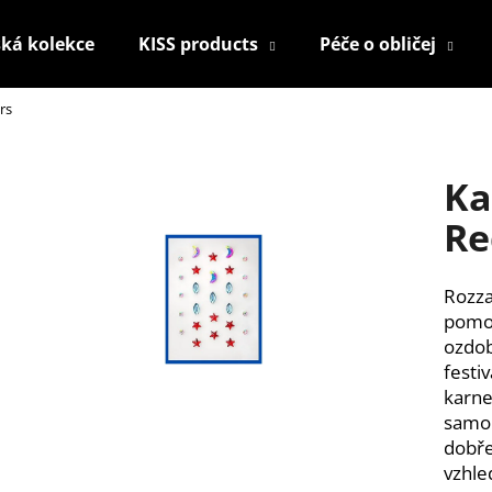
ká kolekce
KISS products
Péče o obličej
rs
Co potřebujete najít?
Ka
HLEDAT
Re
Rozza
Doporučujeme
pomoc
ozdob
festi
karnev
samol
dobře
vzhled
KONTUROVACÍ TUŽKA NA OČI
NALEPOVACÍ UM