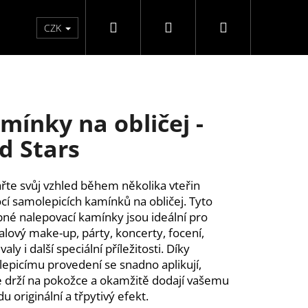
Hledat
Přihlášení
Nákupní
Péče o ruce
Péče o nohy
F3 kolekce
Pé
CZK
košík
mínky na obličej -
d Stars
řte svůj vzhled během několika vteřin
í samolepicích kamínků na obličej. Tyto
né nalepovací kamínky jsou ideální pro
valový make-up, párty, koncerty, focení,
aly i další speciální příležitosti. Díky
epicímu provedení se snadno aplikují,
 drží na pokožce a okamžitě dodají vašemu
u originální a třpytivý efekt.
ĚLÉ NEHTY FM GIRLS +