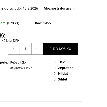
e doručit do:
13.8.2026
Možnosti doručení
adem
(>20 ks)
Kód:
1455
 Kč
2 Kč bez DPH
ná
DO KOŠÍKU
:
Tisk
gorie
:
Péče o tělo
8595069714477
Zeptat se
Hlídat
Sdílet