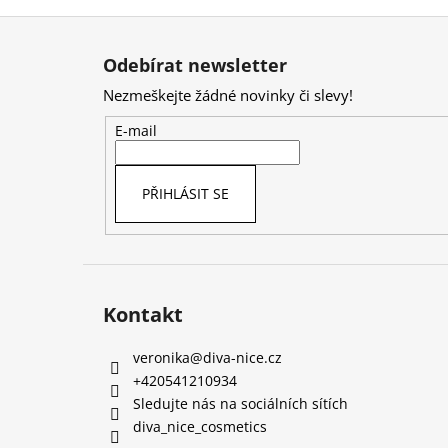
Z
á
Odebírat newsletter
p
Nezmeškejte žádné novinky či slevy!
a
t
E-mail
í
PŘIHLÁSIT SE
Kontakt
veronika
@
diva-nice.cz
+420541210934
Sledujte nás na sociálních sítích
diva_nice_cosmetics