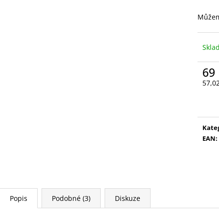
VYSOUVACÍ S OŘEZÁVÁTKEM 01 ČERNÁ
LEPIDLO, Č.3
85 Kč
75 Kč
Můžem
Skl
69
57,0
Měr
cena
Kate
EAN
:
Popis
Podobné (3)
Diskuze