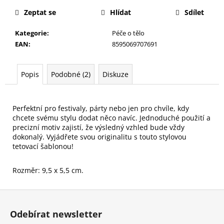
č
u
Zeptat se
Hlídat
Sdílet
j
e
Kategorie
:
Péče o tělo
m
EAN
:
8595069707691
e
Popis
Podobné (2)
Diskuze
HOUBIČKA
NA
MAKE-
Perfektní pro festivaly, párty nebo jen pro chvíle, kdy 
UP,
chcete svému stylu dodat něco navíc. Jednoduché použití a 
KULATÁ
precizní motiv zajistí, že výsledný vzhled bude vždy 
59
dokonalý. Vyjádřete svou originalitu s touto stylovou 
Kč
tetovací šablonou!
Rozměr: 9,5 x 5,5 cm.
Z
á
Odebírat newsletter
p