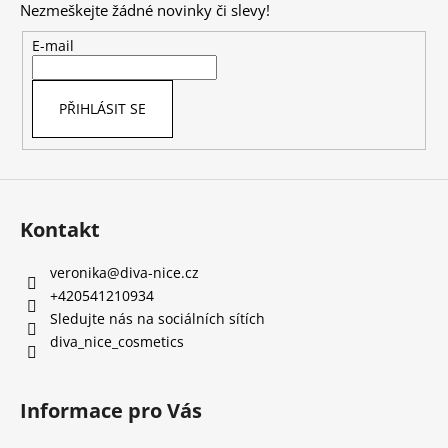
Nezmeškejte žádné novinky či slevy!
a
t
E-mail
í
PŘIHLÁSIT SE
Kontakt
veronika
@
diva-nice.cz
+420541210934
Sledujte nás na sociálních sítích
diva_nice_cosmetics
Informace pro Vás