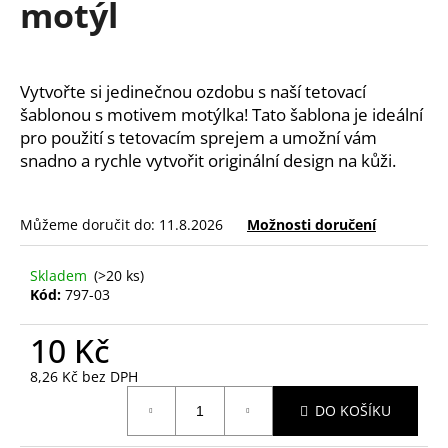
motýl
a
j
í
Vytvořte si jedinečnou ozdobu s naší tetovací 
t
šablonou s motivem motýlka! Tato šablona je ideální 
?
pro použití s tetovacím sprejem a umožní vám 
snadno a rychle vytvořit originální design na kůži.
Můžeme doručit do:
11.8.2026
Možnosti doručení
HLEDAT
Skladem
(>20 ks)
Kód:
797-03
D
o
10 Kč
p
8,26 Kč bez DPH
o
Měrná
r
DO KOŠÍKU
cena:
u