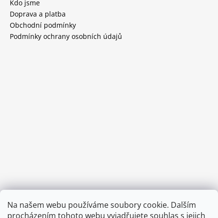
Kdo jsme
Doprava a platba
Obchodní podmínky
Podmínky ochrany osobních údajů
Provozní doba:
Na našem webu používáme soubory cookie. Dalším
8.00 - 15.00 hod (pondělí - pátek)
procházením tohoto webu vyjadřujete souhlas s jejich