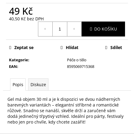
č
u
49 Kč
j
40,50 Kč bez DPH
e
Měrná
m
DO KOŠÍKU
cena:
e
Zeptat se
Hlídat
Sdílet
KONTUROVACÍ
TUŽKA
Kategorie
:
Péče o tělo
NA
OČI
EAN
:
8595069715368
VYSOUVACÍ
S
OŘEZÁVÁTKEM
Popis
Diskuze
01
ČERNÁ
Gel má objem 30 ml a je k dispozici ve dvou nádherných
85
barevných variantách – elegantní stříbrné a romantické
Kč
růžové. Snadno se nanáší, skvěle drží a zaručeně vám
dodá jedinečný třpytivý vzhled. Ideální pro párty, festivaly
nebo jen pro chvíle, kdy chcete zazářit!