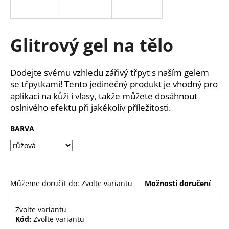
a
j
í
Glitrový gel na tělo
t
?
Dodejte svému vzhledu zářivý třpyt s naším gelem
se třpytkami! Tento jedinečný produkt je vhodný pro
aplikaci na kůži i vlasy, takže můžete dosáhnout
oslnivého efektu při jakékoliv příležitosti.
HLEDAT
BARVA
D
o
Můžeme doručit do:
Zvolte variantu
Možnosti doručení
p
o
r
Zvolte variantu
u
Kód:
Zvolte variantu