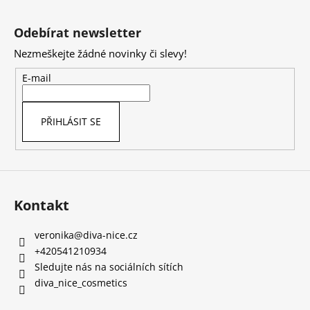
Z
á
Odebírat newsletter
p
Nezmeškejte žádné novinky či slevy!
a
t
E-mail
í
PŘIHLÁSIT SE
Kontakt
veronika
@
diva-nice.cz
+420541210934
Sledujte nás na sociálních sítích
diva_nice_cosmetics