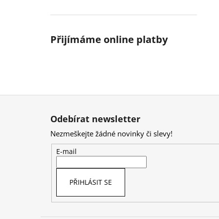
Přijímáme online platby
Z
á
Odebírat newsletter
p
Nezmeškejte žádné novinky či slevy!
a
t
E-mail
í
PŘIHLÁSIT SE