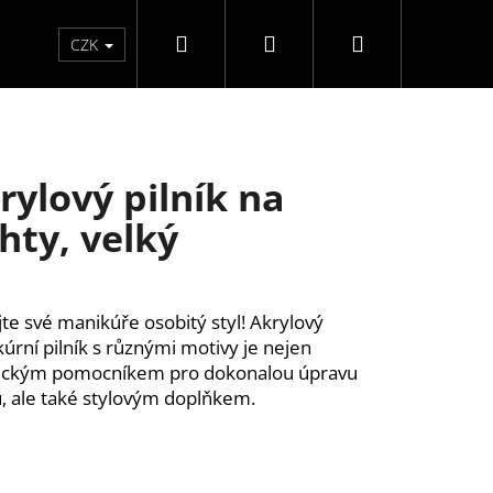
Hledat
Přihlášení
Nákupní
Péče o ruce
Péče o nohy
F3 kolekce
Pé
CZK
košík
rylový pilník na
hty, velký
te své manikúře osobitý styl! Akrylový 
úrní pilník s různými motivy je nejen 
ickým pomocníkem pro dokonalou úpravu 
, ale také stylovým doplňkem.
ĚLÉ NEHTY FM GIRLS +