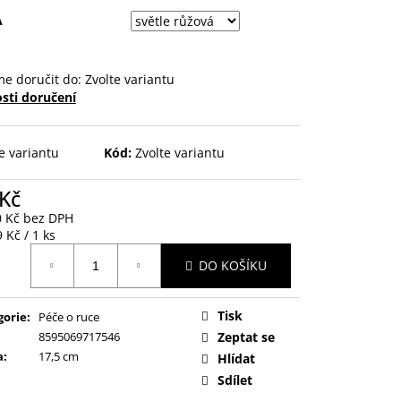
A
e doručit do:
Zvolte variantu
sti doručení
e variantu
Kód:
Zvolte variantu
 Kč
0 Kč bez DPH
ná
 Kč / 1 ks
:
DO KOŠÍKU
Tisk
gorie
:
Péče o ruce
8595069717546
Zeptat se
a
:
17,5 cm
Hlídat
Sdílet