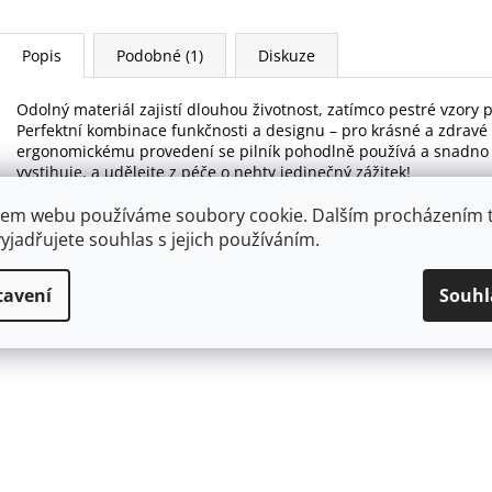
Popis
Podobné (1)
Diskuze
Odolný materiál zajistí dlouhou životnost, zatímco pestré vzory
Perfektní kombinace funkčnosti a designu – pro krásné a zdravé
ergonomickému provedení se pilník pohodlně používá a snadno př
vystihuje, a udělejte z péče o nehty jedinečný zážitek!
em webu používáme soubory cookie. Dalším procházením 
yjadřujete souhlas s jejich používáním.
tavení
Souhl