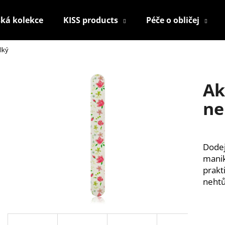
ká kolekce
KISS products
Péče o obličej
lký
Co potřebujete najít?
Ak
HLEDAT
ne
Doporučujeme
Dodej
manik
prakt
nehtů
KONTUROVACÍ TUŽKA NA OČI
NALEPOVACÍ UM