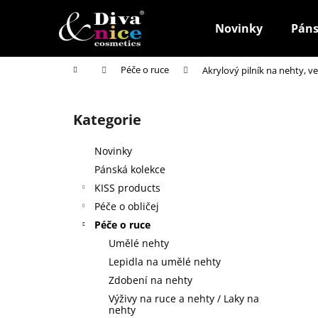
K
Přejít
na
o
Novinky
Páns
obsah
Zpět
Zpět
š
do
do
í
Domů
Péče o ruce
Akrylový pilník na nehty, ve
k
obchodu
obchodu
P
o
Kategorie
Přeskočit
s
kategorie
t
Novinky
r
Pánská kolekce
a
KISS products
n
Péče o obličej
n
Péče o ruce
í
Umělé nehty
p
Lepidla na umělé nehty
a
Zdobení na nehty
n
Výživy na ruce a nehty / Laky na
HOUBIČKA NA MAKE-UP, KULATÁ
e
nehty