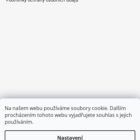
Provozní doba:
Na našem webu používáme soubory cookie. Dalším
8.00 - 15.00 hod (pondělí - pátek)
procházením tohoto webu vyjadřujete souhlas s jejich
používáním.
Nastavení