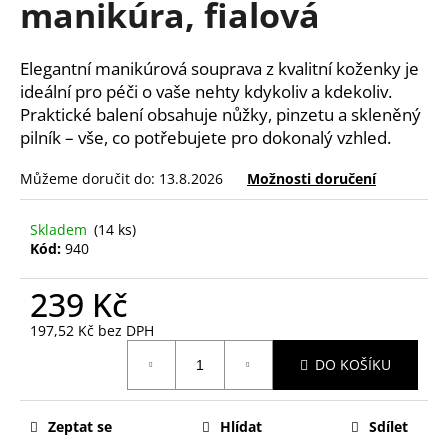
manikúra, fialová
a
j
Elegantní manikúrová souprava z kvalitní koženky je
í
ideální pro péči o vaše nehty kdykoliv a kdekoliv.
t
Praktické balení obsahuje nůžky, pinzetu a skleněný
?
pilník – vše, co potřebujete pro dokonalý vzhled.
Můžeme doručit do:
13.8.2026
Možnosti doručení
Skladem
(14 ks)
HLEDAT
Kód:
940
239 Kč
D
197,52 Kč bez DPH
o
Měrná
p
DO KOŠÍKU
cena:
o
r
u
Zeptat se
Hlídat
Sdílet