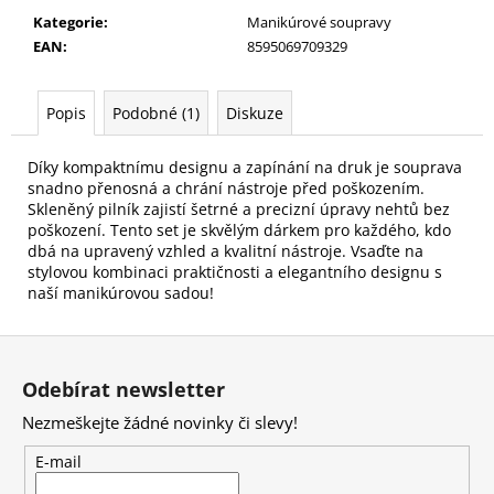
č
Kategorie
:
Manikúrové soupravy
u
EAN
:
8595069709329
j
e
m
Popis
Podobné (1)
Diskuze
e
Díky kompaktnímu designu a zapínání na druk je souprava
snadno přenosná a chrání nástroje před poškozením.
PILNÍK
NA
Skleněný pilník zajistí šetrné a precizní úpravy nehtů bez
NEHTY
poškození. Tento set je skvělým dárkem pro každého, kdo
SKLENĚNÝ
dbá na upravený vzhled a kvalitní nástroje. Vsaďte na
V
stylovou kombinaci praktičnosti a elegantního designu s
PLASTOVÉM
naší manikúrovou sadou!
POUZDŘE
79
Z
Kč
á
Odebírat newsletter
p
Nezmeškejte žádné novinky či slevy!
a
t
E-mail
í