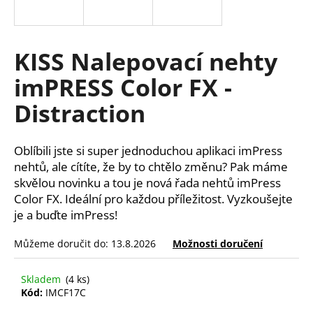
a
j
í
KISS Nalepovací nehty
t
imPRESS Color FX -
?
Distraction
Oblíbili jste si super jednoduchou aplikaci imPress
HLEDAT
nehtů, ale cítíte, že by to chtělo změnu? Pak máme
skvělou novinku a tou je nová řada nehtů imPress
Color FX. Ideální pro každou příležitost. Vyzkoušejte
je a buďte imPress!
D
o
Můžeme doručit do:
13.8.2026
Možnosti doručení
p
o
Skladem
(4 ks)
r
Kód:
IMCF17C
u