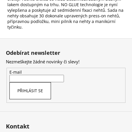
lakem dostupným na trhu. NO GLUE technologie je nyní
vylepšena a poskytuje až sedmidenní fixaci nehtů. Sada na
nehty obsahuje 30 dokonale upravených press-on nehtů,
přípravnou podložku, mini pilník na nehty a manikúrní
tyčinku.
Z
á
Odebírat newsletter
p
Nezmeškejte žádné novinky či slevy!
a
t
E-mail
í
PŘIHLÁSIT SE
Kontakt