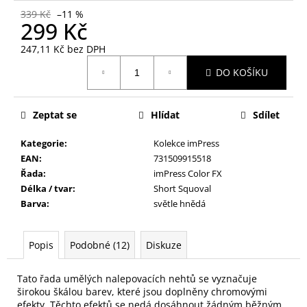
č
339 Kč
–11 %
u
299 Kč
j
e
247,11 Kč bez DPH
m
Měrná
DO KOŠÍKU
cena:
e
Zeptat se
Hlídat
Sdílet
NALEPOVACÍ
ŘASY
SAMOLEPÍCÍ
Kategorie
:
Kolekce imPress
WISPY
EAN
:
731509915518
V0035
Řada
:
imPress Color FX
89
Délka / tvar
:
Short Squoval
Kč
Barva
:
světle hnědá
Popis
Podobné (12)
Diskuze
Tato řada umělých nalepovacích nehtů se vyznačuje
širokou škálou barev, které jsou doplněny chromovými
efekty. Těchto efektů se nedá dosáhnout žádným běžným