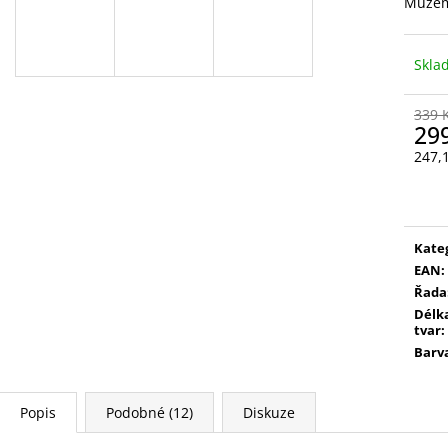
VYSOUVACÍ S OŘEZÁVÁTKEM 01 ČERNÁ
V0035
Můžem
85 Kč
89 Kč
Skl
339 
29
247,
Měr
cena
Kate
EAN
:
Řada
Délka
tvar
:
Barv
Popis
Podobné (12)
Diskuze