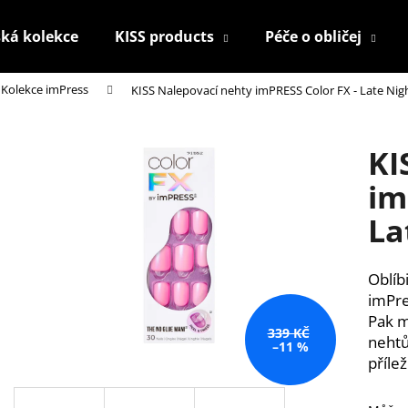
ká kolekce
KISS products
Péče o obličej
Kolekce imPress
KISS Nalepovací nehty imPRESS Color FX - Late Nig
Co potřebujete najít?
KI
HLEDAT
im
La
Doporučujeme
Oblíb
imPre
Pak m
339 KČ
nehtů
–11 %
příle
KONTUROVACÍ TUŽKA NA OČI
NALEPOVACÍ ŘAS