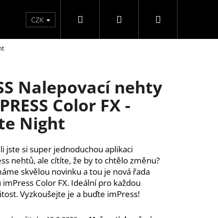
Hledat
Přihlášení
Nákupní
Péče o ruce
Péče o nohy
F3 kolekce
Pé
CZK
ht
košík
SS Nalepovací nehty
PRESS Color FX -
te Night
ili jste si super jednoduchou aplikaci
ss nehtů, ale cítíte, že by to chtělo změnu?
áme skvělou novinku a tou je nová řada
 imPress Color FX. Ideální pro každou
žitost. Vyzkoušejte je a buďte imPress!
Y SAMOLEPÍCÍ WISPY