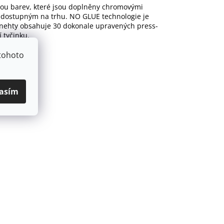
lou barev, které jsou doplněny chromovými
 dostupným na trhu. NO GLUE technologie je
a nehty obsahuje 30 dokonale upravených press-
 tyčinku.
tohoto
asím