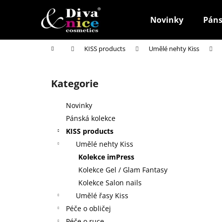
K
Přejít
na
o
Novinky
Páns
obsah
Zpět
Zpět
š
do
do
í
Domů
KISS products
Umělé nehty Kiss
k
obchodu
obchodu
P
o
Kategorie
Přeskočit
s
kategorie
t
Novinky
r
Pánská kolekce
a
KISS products
n
Umělé nehty Kiss
n
Kolekce imPress
í
Kolekce Gel / Glam Fantasy
p
Kolekce Salon nails
a
Umělé řasy Kiss
n
Péče o obličej
HOUBIČKA NA MAKE-UP, KULATÁ
e
Péče o ruce