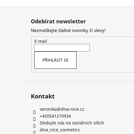
Z
á
Odebírat newsletter
p
Nezmeškejte žádné novinky či slevy!
a
t
E-mail
í
PŘIHLÁSIT SE
Kontakt
veronika
@
diva-nice.cz
+420541210934
Sledujte nás na sociálních sítích
diva_nice_cosmetics