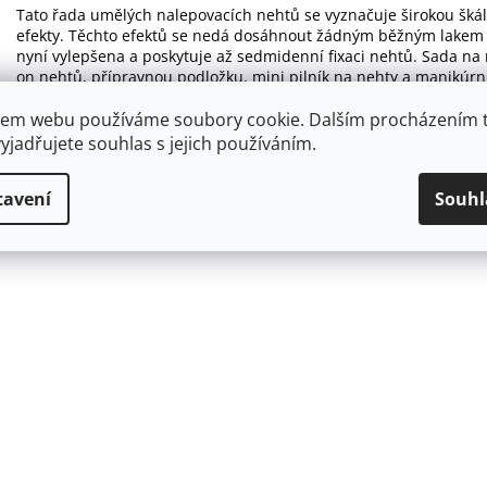
Tato řada umělých nalepovacích nehtů se vyznačuje širokou šká
efekty. Těchto efektů se nedá dosáhnout žádným běžným lakem
nyní vylepšena a poskytuje až sedmidenní fixaci nehtů. Sada n
on nehtů, přípravnou podložku, mini pilník na nehty a manikúrní
em webu používáme soubory cookie. Dalším procházením 
yjadřujete souhlas s jejich používáním.
tavení
Souhl