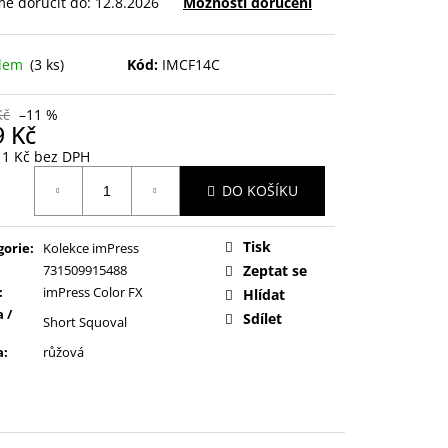
e doručit do:
12.8.2026
Možnosti doručení
adem
(3 ks)
Kód:
IMCF14C
Kč
–11 %
9 Kč
11 Kč bez DPH
ná
DO KOŠÍKU
:
Tisk
gorie
:
Kolekce imPress
731509915488
Zeptat se
:
imPress Color FX
Hlídat
 /
Sdílet
Short Squoval
a
:
růžová