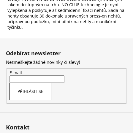
lakem dostupným na trhu. NO GLUE technologie je nyní
vylepšena a poskytuje až sedmidenní fixaci nehtů. Sada na
nehty obsahuje 30 dokonale upravených press-on nehtů,
přípravnou podložku, mini pilník na nehty a manikúrní
tyčinku.
Z
á
Odebírat newsletter
p
Nezmeškejte žádné novinky či slevy!
a
t
E-mail
í
PŘIHLÁSIT SE
Kontakt