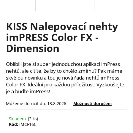
a
j
í
KISS Nalepovací nehty
t
imPRESS Color FX -
?
Dimension
Oblíbili jste si super jednoduchou aplikaci imPress
HLEDAT
nehtů, ale cítíte, že by to chtělo změnu? Pak máme
skvělou novinku a tou je nová řada nehtů imPress
Color FX. Ideální pro každou příležitost. Vyzkoušejte
je a buďte imPress!
D
o
Můžeme doručit do:
13.8.2026
Možnosti doručení
p
o
Skladem
(2 ks)
r
Kód:
IMCF16C
u