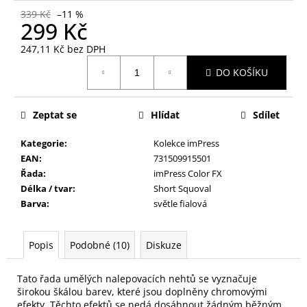
č
339 Kč
–11 %
u
299 Kč
j
e
247,11 Kč bez DPH
m
Měrná
DO KOŠÍKU
cena:
e
Zeptat se
Hlídat
Sdílet
HOUBIČKA
NA
MAKE-
Kategorie
:
Kolekce imPress
UP,
EAN
:
731509915501
KULATÁ
Řada
:
imPress Color FX
59
Délka / tvar
:
Short Squoval
Kč
Barva
:
světle fialová
Popis
Podobné (10)
Diskuze
Tato řada umělých nalepovacích nehtů se vyznačuje
širokou škálou barev, které jsou doplněny chromovými
efekty. Těchto efektů se nedá dosáhnout žádným běžným