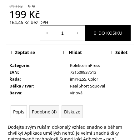
č
219 Kč
–9 %
u
199 Kč
j
e
164,46 Kč bez DPH
m
Měrná
DO KOŠÍKU
cena:
e
Zeptat se
Hlídat
Sdílet
NALEPOVACÍ
UMĚLÉ
NEHTY
Kategorie
:
Kolekce imPress
ACTIVE
EAN
:
731509837513
TIPS
Řada
:
imPRESS, Color
40
Délka / tvar
:
Real Short Squoval
69
Barva
:
vínová
Kč
Popis
Podobné (4)
Diskuze
Dodejte svým rukám dokonalý vzhled snadno a během
chvilky! Aplikace umělých nehtů je velmi snadná díky
patentované technologii SuperHold Adhesive - není