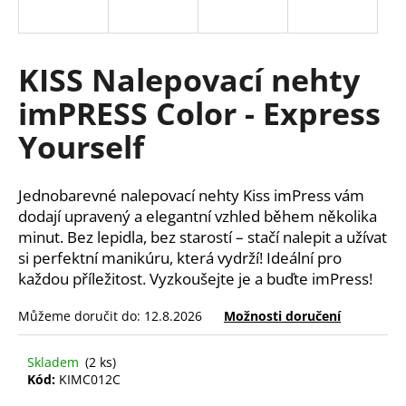
a
j
í
KISS Nalepovací nehty
t
imPRESS Color - Express
?
Yourself
Jednobarevné nalepovací nehty Kiss imPress vám
HLEDAT
dodají upravený a elegantní vzhled během několika
minut. Bez lepidla, bez starostí – stačí nalepit a užívat
si perfektní manikúru, která vydrží! Ideální pro
každou příležitost. Vyzkoušejte je a buďte imPress!
D
o
Můžeme doručit do:
12.8.2026
Možnosti doručení
p
o
Skladem
(2 ks)
r
Kód:
KIMC012C
u