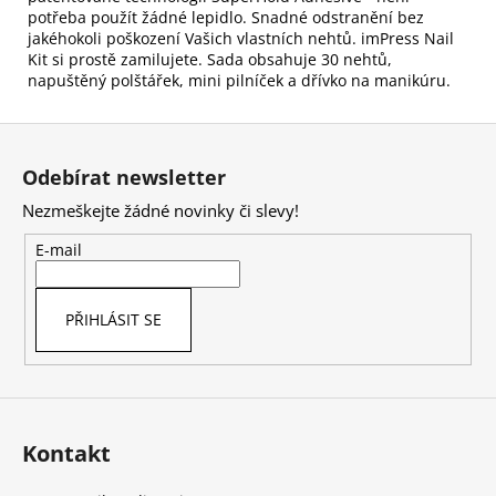
potřeba použít žádné lepidlo. Snadné odstranění bez
jakéhokoli poškození Vašich vlastních nehtů. imPress Nail
Kit si prostě zamilujete. Sada obsahuje 30 nehtů,
napuštěný polštářek, mini pilníček a dřívko na manikúru.
Z
á
Odebírat newsletter
p
Nezmeškejte žádné novinky či slevy!
a
t
E-mail
í
PŘIHLÁSIT SE
Kontakt