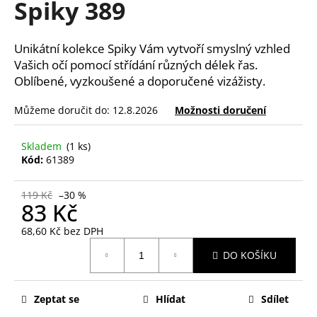
Spiky 389
a
j
Unikátní kolekce Spiky Vám vytvoří smyslný vzhled
í
Vašich očí pomocí střídání různých délek řas.
t
Oblíbené, vyzkoušené a doporučené vizážisty.
?
Můžeme doručit do:
12.8.2026
Možnosti doručení
Skladem
(1 ks)
Kód:
61389
HLEDAT
119 Kč
–30 %
83 Kč
D
68,60 Kč bez DPH
o
Měrná
p
DO KOŠÍKU
cena:
o
r
Zeptat se
Hlídat
Sdílet
u