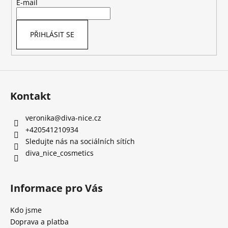
t
E-mail
í
PŘIHLÁSIT SE
Kontakt
veronika
@
diva-nice.cz
+420541210934
Sledujte nás na sociálních sítích
diva_nice_cosmetics
Informace pro Vás
Kdo jsme
Doprava a platba