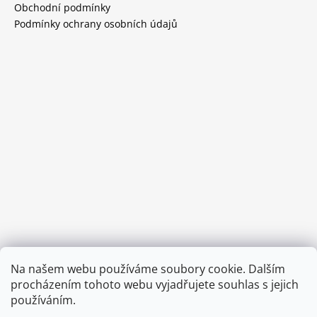
Obchodní podmínky
Podmínky ochrany osobních údajů
Provozní doba:
Na našem webu používáme soubory cookie. Dalším
8.00 - 15.00 hod (pondělí - pátek)
procházením tohoto webu vyjadřujete souhlas s jejich
používáním.