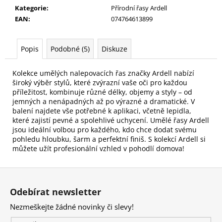
č
Kategorie
:
Přírodní řasy Ardell
u
EAN
:
074764613899
j
e
m
Popis
Podobné (5)
Diskuze
e
Kolekce umělých nalepovacích řas značky Ardell nabízí
široký výběr stylů, které zvýrazní vaše oči pro každou
HOUBIČKA
příležitost, kombinuje různé délky, objemy a styly – od
NA
jemných a nenápadných až po výrazné a dramatické. V
MAKE-
UP,
balení najdete vše potřebné k aplikaci, včetně lepidla,
KULATÁ
které zajistí pevné a spolehlivé uchycení. Umělé řasy Ardell
jsou ideální volbou pro každého, kdo chce dodat svému
59
pohledu hloubku, šarm a perfektní finiš. S kolekcí Ardell si
Kč
můžete užít profesionální vzhled v pohodlí domova!
Z
á
Odebírat newsletter
p
Nezmeškejte žádné novinky či slevy!
a