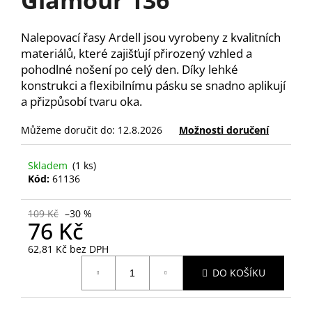
a
j
Nalepovací řasy Ardell jsou vyrobeny z kvalitních
í
materiálů, které zajišťují přirozený vzhled a
t
pohodlné nošení po celý den. Díky lehké
konstrukci a flexibilnímu pásku se snadno aplikují
?
a přizpůsobí tvaru oka.
Můžeme doručit do:
12.8.2026
Možnosti doručení
HLEDAT
Skladem
(1 ks)
Kód:
61136
109 Kč
–30 %
D
76 Kč
o
62,81 Kč bez DPH
p
Měrná
o
DO KOŠÍKU
cena:
r
u