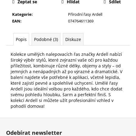
č
Zeptat se
Hlídat
Sdílet
u
j
Kategorie
:
Přírodní řasy Ardell
e
EAN
:
074764611369
m
e
Popis
Podobné (3)
Diskuze
HOUBIČKA
Kolekce umělých nalepovacích řas značky Ardell nabízí
NA
široký výběr stylů, které zvýrazní vaše oči pro každou
MAKE-
příležitost, kombinuje různé délky, objemy a styly – od
UP,
jemných a nenápadných až po výrazné a dramatické. V
KULATÁ
balení najdete vše potřebné k aplikaci, včetně lepidla,
59
které zajistí pevné a spolehlivé uchycení. Umělé řasy
Kč
Ardell jsou ideální volbou pro každého, kdo chce dodat
svému pohledu hloubku, šarm a perfektní finiš. S
kolekcí Ardell si můžete užít profesionální vzhled v
pohodlí domova!
Z
á
Odebírat newsletter