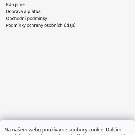
Kdo jsme
Doprava a platba
Obchodní podmínky
Podmínky ochrany osobních údajů
Provozní doba:
Na našem webu používáme soubory cookie. Dalším
8.00 - 15.00 hod (pondělí - pátek)