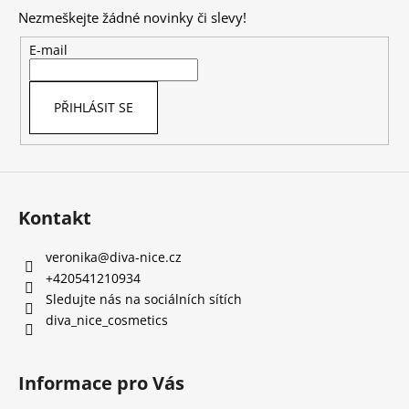
p
Nezmeškejte žádné novinky či slevy!
a
t
E-mail
í
PŘIHLÁSIT SE
Kontakt
veronika
@
diva-nice.cz
+420541210934
Sledujte nás na sociálních sítích
diva_nice_cosmetics
Informace pro Vás