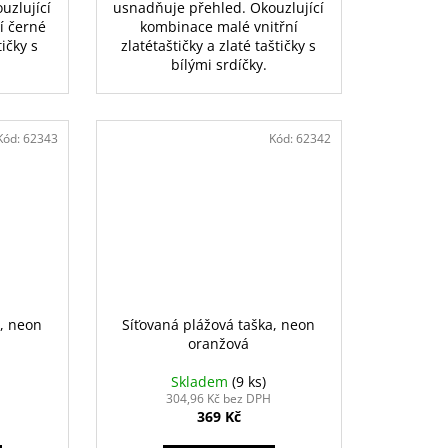
uzlující
usnadňuje přehled. Okouzlující
í černé
kombinace malé vnitřní
tičky s
zlatétaštičky a zlaté taštičky s
.
bílými srdíčky.
Kód:
62343
Kód:
62342
a, neon
Síťovaná plážová taška, neon
oranžová
Skladem
(9 ks)
304,96 Kč bez DPH
369 Kč