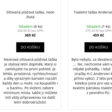
Síťovaná plážová taška, neon
Toaletní taška Anders
žlutá
Skladem
(6 ks)
Skladem
(1 ks)
304,96 Kč bez DPH
379,34 Kč bez DPH
369 Kč
459 Kč
DO KOŠÍKU
DO KOŠÍKU
Neonová síťovaná plážová taška
Bylo nebylo, za devater
je stylový letní doplněk, který si
…. Ne, nechceme vám v
zamilujete na první pohled. Je
nějaké pohádky, i když
lehká, prostorná, rychleschnoucí
značky H.C.Andersen 
a díky výrazným barvám rozzáří
přímo vybízí. Z této p
každý den u moře, na koupališti i
kolekce jsme pro vás v
u bazénu. Po složení zabere
kvalitní pánskou toalet
minimum místa, takže ji můžete
z pevného PU.
mít vždy připravenou na další
letní dobrodružství.