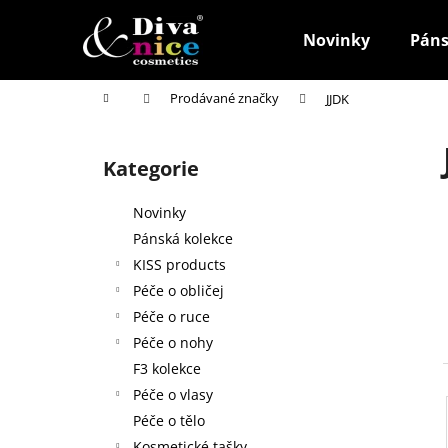
K
Přejít
na
o
Novinky
Páns
obsah
Zpět
Zpět
š
do
do
í
Domů
Prodávané značky
JJDK
k
obchodu
obchodu
P
o
Kategorie
Přeskočit
s
kategorie
t
Novinky
r
Pánská kolekce
a
KISS products
n
Péče o obličej
n
Péče o ruce
í
Péče o nohy
p
F3 kolekce
a
Péče o vlasy
n
Péče o tělo
HOUBIČKA NA MAKE-UP, KULATÁ
e
Kosmetické tašky