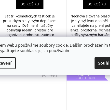
DO KOŠÍKU
DO KOŠÍKU
Set tří kosmetických taštiček je
Neonová síťovaná plážo
praktickým a stylovým doplňkem
je stylový letní doplněk,
na cesty. Dvě menší taštičky
zamilujete na první poh
poskytují ideální prostor pro
lehká, prostorná, rychl
organizaci drobností, zatímco
a díky výrazným barvám
velká transparentní taštička
každý den u moře, na kou
usnadňuje přehled. Okouzlující
u bazénu. Po složení 
em webu používáme soubory cookie. Dalším procházením 
kombinace malé vnitřní růžové
minimum místa, takže j
yjadřujete souhlas s jejich používáním.
taštičky a stříbrné taštičky s
mít vždy připravenou n
růžovými srdíčky.
letní dobrodružstv
tavení
Souhl
PREMIUM
Kód:
62341
COLLECTION