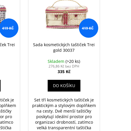
419 KČ
419 KČ
ček Trei
Sada kosmetických taštiček Trei
gold 30037
Skladem
(>20 ks)
276,86 Kč bez DPH
335 Kč
DO KOŠÍKU
tiček je
Set tří kosmetických taštiček je
doplňkem
praktickým a stylovým doplňkem
štičky
na cesty. Dvě menší taštičky
tor pro
poskytují ideální prostor pro
zatímco
organizaci drobností, zatímco
štička
velká transparentní taštička