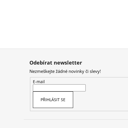
Z
á
Odebírat newsletter
p
Nezmeškejte žádné novinky či slevy!
a
t
E-mail
í
PŘIHLÁSIT SE