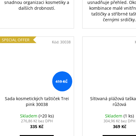
snadnou organizaci kosmetiky a
usnadňuje přehled. Oko
dalších drobností.
kombinace malé vnitřn
taštičky a stříbrné taš
černými srdíčky
SPECIAL OFFER
Kód:
30038
419 KČ
Sada kosmetických taštiček Trei
Síťovaná plážová tašk
pink 30038
růžová
Skladem
(>20 ks)
Skladem
(1 ks)
276,86 Kč bez DPH
304,96 Kč bez DPH
335 Kč
369 Kč