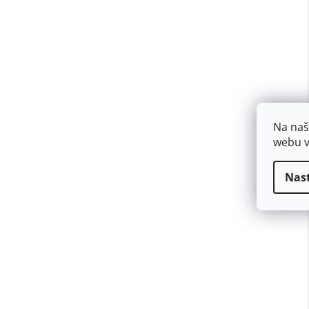
Na naš
webu v
Nas