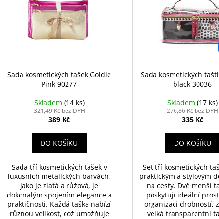
VYSOUVACÍ S OŘEZÁVÁTKEM 01 ČERNÁ
V0035
p
i
85 Kč
89 Kč
r
s
o
p
d
r
u
o
k
d
Sada kosmetických tašek Goldie
Sada kosmetických tašti
t
Pink 90277
black 30036
u
ů
k
Skladem
(14 ks)
Skladem
(17 ks)
t
321,49 Kč bez DPH
276,86 Kč bez DPH
389 Kč
335 Kč
ů
DO KOŠÍKU
DO KOŠÍKU
Sada tří kosmetických tašek v
Set tří kosmetických taš
luxusních metalických barvách,
praktickým a stylovým 
jako je zlatá a růžová, je
na cesty. Dvě menší ta
dokonalým spojením elegance a
poskytují ideální pros
praktičnosti. Každá taška nabízí
organizaci drobností, 
různou velikost, což umožňuje
velká transparentní ta