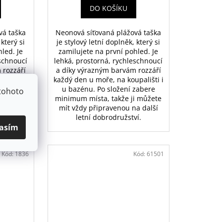
DO KOŠÍKU
vá taška
Neonová síťovaná plážová taška
 který si
je stylový letní doplněk, který si
led. Je
zamilujete na první pohled. Je
eschnoucí
lehká, prostorná, rychleschnoucí
 rozzáří
a díky výrazným barvám rozzáří
pališti i
každý den u moře, na koupališti i
zabere
u bazénu. Po složení zabere
tohoto
i můžete
minimum místa, takže ji můžete
a další
mít vždy připravenou na další
í.
letní dobrodružství.
asím
Kód:
1836
Kód:
61501