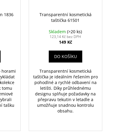
en 1836
Transparentní kosmetická
taštička 61501
Skladem
(>20 ks)
123,14 Kč bez DPH
149 Kč
DO KOŠÍKU
o horami
Transparentní kosmetická
ykládat
taštička je ideálním řešením pro
 kolekce
pohodlné a rychlé odbavení na
k tomu
letišti. Díky průhlednému
rémiové
designu splňuje požadavky na
ybrali
přepravu tekutin v letadle a
ní tašku
umožňuje snadnou kontrolu
obsahu.