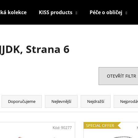
ká kolekce
KISS products
Péče o obličej
Co potřebujete najít?
JJDK
, Strana 6
HLEDAT
OTEVŘÍT FILTR
Doporučujeme
Ř
a
Doporučujeme
Nejlevnější
Nejdražší
Nejprodá
z
e
V
n
SPECIAL OFFER
ý
Kód:
90277
í
KONTUROVACÍ TUŽKA NA OČI
NALEPOVACÍ ŘAS
p